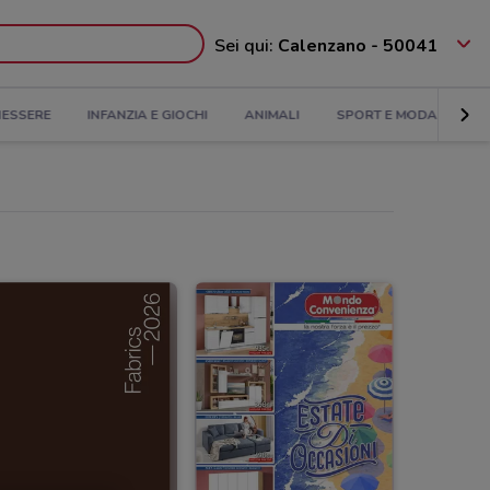
Sei qui:
Calenzano - 50041
NESSERE
INFANZIA E GIOCHI
ANIMALI
SPORT E MODA
BA