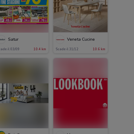
Satur
Veneta Cucine
ade il 03/09
10.4 km
Scade il 31/12
10.6 km