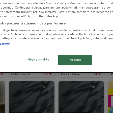
in qualsiasi momento accedendo a Menu > Privacy > Personalizzazione all'interno del
 se rifiuti: Continuerai a visualizzare annunci pubblicitari, ma riguarderanno argome
te non saranno rilevanti per i tuoi interessi. Potrai sempre cambiare idea accedendo
rsonalizzazione all'interno della nostra App.
stri partner trattiamo i dati per fornire:
ti di geolocalizzazione precisi. Scansione attiva delle caratteristiche del dispositivo ai 
icazione. Archiviare informazioni su dispositivo e/o accedervi. Pubblicità e contenuti per
delle prestazioni dei contenuti e degli annunci, ricerche sul pubblico, sviluppo di servi
partner
O
Mostra finalità
Accetto
Roche Bobois
Roche Bobois
km
Scade il 31/08
7.8 km
Scade il 31/12
7.8 km
Sc