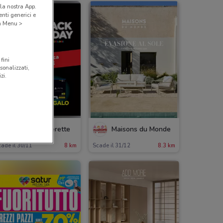
la nostra App.
nti generici e
 a Menu >
fini
sonalizzati,
zi.
Mondo Camerette
Maisons du Monde
ade il 30/11
8 km
Scade il 31/12
8.3 km