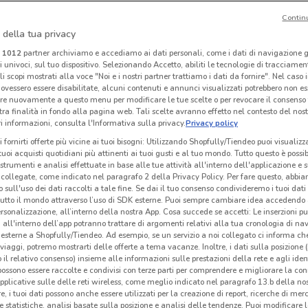
Contin
 della tua privacy
Manuello Design
Thun
i
1012
partner archiviamo e accediamo ai dati personali, come i dati di navigazione g
ri univoci, sul tuo dispositivo. Selezionando Accetto, abiliti le tecnologie di tracciame
 m
Scade il 31/12
1.5 km
Scade il 18/08
2 km
Sc
li scopi mostrati alla voce "Noi e i nostri partner trattiamo i dati da fornire". Nel caso 
ovessero essere disabilitate, alcuni contenuti e annunci visualizzati potrebbero non ess
re nuovamente a questo menu per modificare le tue scelte o per revocare il consenso
tra finalità in fondo alla pagina web. Tali scelte avranno effetto nel contesto del nost
 informazioni, consulta l'Informativa sulla privacy.
Privacy policy
i fornirti offerte più vicine ai tuoi bisogni: Utilizzando Shopfully/Tiendeo puoi visualizz
i tuoi acquisti quotidiani più attinenti ai tuoi gusti e al tuo mondo. Tutto questo è possi
 strumenti e analisi effettuate in base alle tue attività all'interno dell'applicazione e 
collegate, come indicato nel paragrafo 2 della Privacy Policy. Per fare questo, abbi
 sull'uso dei dati raccolti a tale fine. Se dai il tuo consenso condivideremo i tuoi dati
tutto il mondo attraverso l’uso di SDK esterne. Puoi sempre cambiare idea accedend
rsonalizzazione, all’interno della nostra App. Cosa succede se accetti: Le inserzioni pu
i all'interno dell’app potranno trattare di argomenti relativi alla tua cronologia di na
esterne a Shopfully/Tiendeo. Ad esempio, se un servizio a noi collegato ci informa ch
O
i viaggi, potremo mostrarti delle offerte a tema vacanze. Inoltre, i dati sulla posizione 
o il relativo consenso) insieme alle informazioni sulle prestazioni della rete e agli ident
Hervit
Buffetti
 possono essere raccolte e condivisi con terze parti per comprendere e migliorare la conn
pplicative sulle delle reti wireless, come meglio indicato nel paragrafo 13.b della no
km
Scade il 22/09
4.3 km
Scade il 30/09
4.4 km
Sc
re, i tuoi dati possono anche essere utilizzati per la creazione di report, ricerche di mer
 e statistiche, analisi basate sulla posizione e analisi delle tendenze. Puoi modificare l