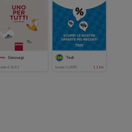
Giessegi
Tedi
ade il 31/12
Scade il 19/05
1.1 km