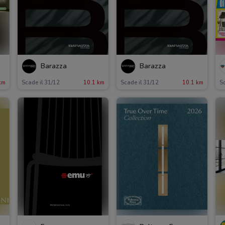
Barazza
Barazza
km
Scade il 31/12
10.1 km
Scade il 31/12
10.1 km
Sc