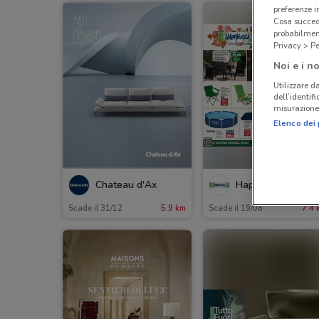
preferenze 
Cosa succede
probabilmen
Privacy > Pe
Noi e i no
Utilizzare da
dell’identif
misurazione 
Elenco dei 
NUOV
Chateau d'Ax
Happy Casa Store
Scade il 31/12
5.9 km
Scade il 19/08
7.4 