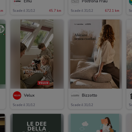
Emu
Poltrona Frau
km
Scade il 31/12
45.7 km
Scade il 31/12
672.1 km
Sc
Velux
Bizzotto
Scade il 31/12
Scade il 31/12
Sc