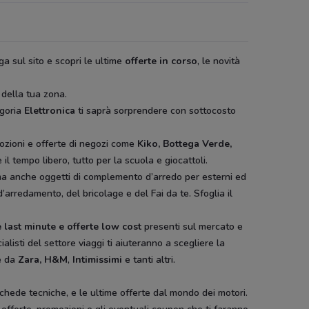
ga sul sito e scopri le ultime
offerte in corso
, le novità
 della tua zona.
egoria
Elettronica
ti saprà sorprendere con sottocosto
ozioni e offerte di negozi come
Kiko, Bottega Verde,
il tempo libero, tutto per la scuola e giocattoli.
ura ma anche oggetti di complemento d’arredo per esterni ed
d’arredamento, del bricolage e del Fai da te. Sfoglia il
 last minute e offerte low cost
presenti sul mercato e
ialisti del settore viaggi ti aiuteranno a scegliere la
e da
Zara, H&M
,
Intimissimi
e tanti altri.
schede tecniche, e le ultime offerte dal mondo dei motori.