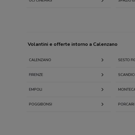
UCI CINEMAS
SPAZIO E
Volantini e offerte intorno a Calenzano
CALENZANO
SESTO F
FIRENZE
SCANDIC
EMPOLI
MONTECA
POGGIBONSI
PORCARI