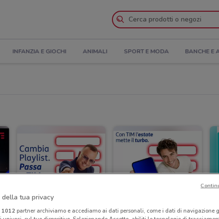
INFANZIA E GIOCHI
ANIMALI
SPORT E MODA
BANCHE E 
Contin
 della tua privacy
i
1012
partner archiviamo e accediamo ai dati personali, come i dati di navigazione g