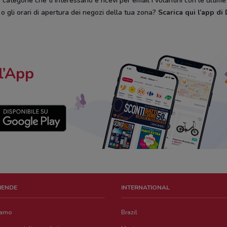
categorie che ti interessano e ricevi per email i volantini con le ultim
, o gli orari di apertura dei negozi della tua zona?
Scarica qui l’app d
l’App
ZIENDE
INTERNATIONAL
iamo
Brazil