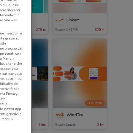
nto affinché
in cui queste
ere rilevanti.
 facendo clic
Iliad
Linkem
ro Sito web.
ade il 10/09
279 m
Scade il 31/08
320 m
are inserzioni e
bile grazie ad
sulle
amo bisogno del
 personali con
o a Menu >
bblicitarie che
vigazione su
e hai navigato
(nel caso in cui
ificativi del
ettività e le
stra Privacy
cato,
-4 GIORNI
e tue
la nostra App.
nti generici e
WindTre
WindTre
 a Menu >
ade il 20/09
2 km
Scade lunedì
2 km