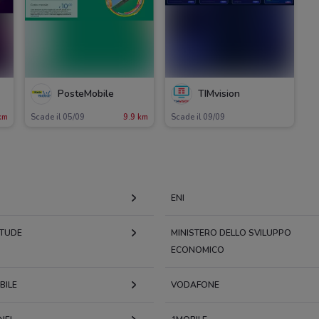
PosteMobile
TIMvision
km
Scade il 05/09
9.9 km
Scade il 09/09
ENI
ITUDE
MINISTERO DELLO SVILUPPO
ECONOMICO
BILE
VODAFONE