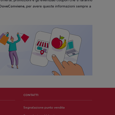
e offerte, promozioni e gli eventuali coupon che ti faranno
i DoveConviene
,
per avere queste informazioni sempre a
CONTATTI
Segnalazione punto vendita