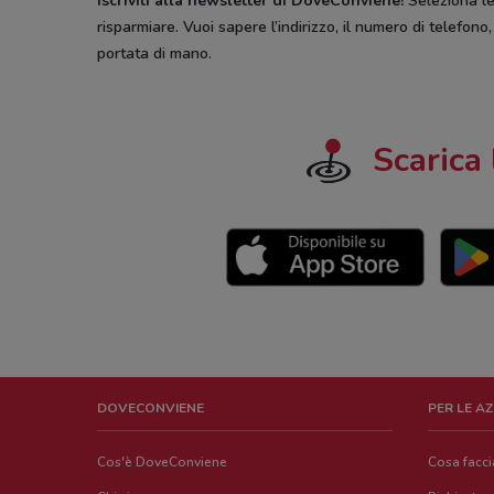
Iscriviti alla newsletter di DoveConviene
!
Seleziona le 
risparmiare. Vuoi sapere l’indirizzo, il numero di telefono
portata di mano.
Scarica 
DOVECONVIENE
PER LE A
Cos'è DoveConviene
Cosa facc