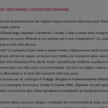
ANO: RISPARMIA CON DOVECONVIENE
ine con le promozioni
dei migliori negozi presenti nella tua zona. Navi
ncipali catene.
di
Esselunga, Auchan, Carrefour, Conad, Coop
e tante altre insegne
egalare un nuovo
iPhone
al tuo partner per il suo compleanno? La cat
rony
e molti altri ancora.
ione? La categoria
Cura casa e corpo
mette a disposizione tante prom
rare articoli da regalo, accessori per hobby, per la pulizia della casa e 
ella ristrutturazione
Fai da te
, scopri i prodotti per l’edilizia, la pitt
mmerciale uno stile unico e inconfondibile. Qui trovi le migliori catene 
in, Bricoman
e di tanti altri presenti nella tua zona.
ezionato per te cataloghi di
Viaggi
.
Sfoglia le numerosissime offerte
ici e compagnie di crociera.
Costa Crociere, MSC, Alpitour
ed altri spec
 dare un’occhiata alle ultime
tendenze e lookbook di moda
promoss
zione della tua zona, sfoglia i cataloghi dei nuovi modelli di auto, le 