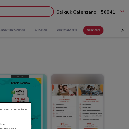
Sei qui:
Calenzano - 50041
ASSICURAZIONI
VIAGGI
RISTORANTI
SERVIZI
ua senza accettare
li o