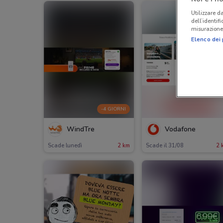
Utilizzare da
dell’identif
misurazione 
Elenco dei 
-4 GIORNI
WindTre
Vodafone
Scade lunedì
2 km
Scade il 31/08
2 