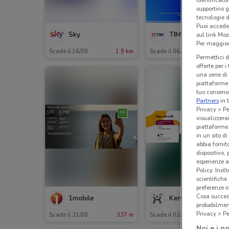
identificato
supportino g
tecnologie d
Puoi accede
Sky
TIM
sul link Mos
Per maggiori
Scade il 16/08
1.9 km
Scade il 06/09
253
Permettici d
offerte per 
una serie di
piattaforme 
tuo consenso
Partners
in 
Privacy > Pe
visualizzera
piattaforme 
in un sito d
abbia fornit
dispositivo,
esperienze a
Policy. Inolt
NUOV
scientifiche
preferenze 
Cosa succede
1mobile
Kena Mobile
probabilmen
Privacy > Pe
Scade il 31/08
337 m
Scade il 02/09
1.1 
Noi e i no