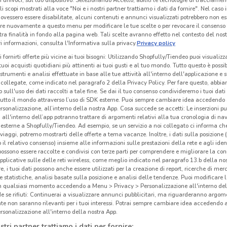
ri univoci, sul tuo dispositivo. Selezionando Accetto, abiliti le tecnologie di tracciame
li scopi mostrati alla voce "Noi e i nostri partner trattiamo i dati da fornire". Nel caso 
ovessero essere disabilitate, alcuni contenuti e annunci visualizzati potrebbero non ess
re nuovamente a questo menu per modificare le tue scelte o per revocare il consenso
TIM
TIM
tra finalità in fondo alla pagina web. Tali scelte avranno effetto nel contesto del nost
 informazioni, consulta l'Informativa sulla privacy.
Privacy policy
 m
Scade il 30/08
253 m
Scade il 31/12
253 m
Sc
i fornirti offerte più vicine ai tuoi bisogni: Utilizzando Shopfully/Tiendeo puoi visualizz
i tuoi acquisti quotidiani più attinenti ai tuoi gusti e al tuo mondo. Tutto questo è possi
 strumenti e analisi effettuate in base alle tue attività all'interno dell'applicazione e 
collegate, come indicato nel paragrafo 2 della Privacy Policy. Per fare questo, abbi
 sull'uso dei dati raccolti a tale fine. Se dai il tuo consenso condivideremo i tuoi dati
tutto il mondo attraverso l’uso di SDK esterne. Puoi sempre cambiare idea accedend
rsonalizzazione, all’interno della nostra App. Cosa succede se accetti: Le inserzioni pu
i all'interno dell’app potranno trattare di argomenti relativi alla tua cronologia di na
esterne a Shopfully/Tiendeo. Ad esempio, se un servizio a noi collegato ci informa ch
i viaggi, potremo mostrarti delle offerte a tema vacanze. Inoltre, i dati sulla posizione 
o il relativo consenso) insieme alle informazioni sulle prestazioni della rete e agli ident
 possono essere raccolte e condivisi con terze parti per comprendere e migliorare la conn
pplicative sulle delle reti wireless, come meglio indicato nel paragrafo 13.b della no
re, i tuoi dati possono anche essere utilizzati per la creazione di report, ricerche di mer
O
 e statistiche, analisi basate sulla posizione e analisi delle tendenze. Puoi modificare l
in qualsiasi momento accedendo a Menu > Privacy > Personalizzazione all'interno del
 se rifiuti: Continuerai a visualizzare annunci pubblicitari, ma riguarderanno argome
Tiscali Casa
WindTre
te non saranno rilevanti per i tuoi interessi. Potrai sempre cambiare idea accedendo
rsonalizzazione all'interno della nostra App.
km
Scade il 31/08
1.1 km
Scade il 25/09
2 km
Sc
stri partner trattiamo i dati per fornire: