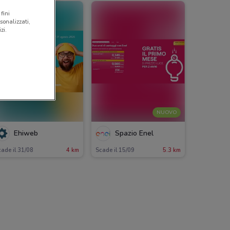
fini
sonalizzati,
zi.
NUOVO
Ehiweb
Spazio Enel
ade il 31/08
4 km
Scade il 15/09
5.3 km