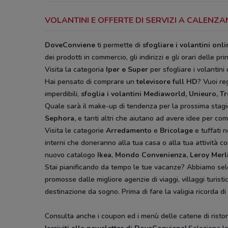
VOLANTINI E OFFERTE DI SERVIZI A CALENZ
DoveConviene
ti permette di
sfogliare i volantini onl
dei prodotti in commercio, gli indirizzi e gli orari delle pri
Visita la categoria
Iper e Super
per sfogliare i volantini 
Hai pensato di comprare un
televisore full HD
? Vuoi r
imperdibili,
sfoglia i volantini
Mediaworld, Unieuro, T
Quale sarà il make-up di tendenza per la prossima stag
Sephora,
e tanti altri che aiutano ad avere idee
per comp
Visita le categorie
Arredamento
e
Bricolage
e tuffati n
interni che doneranno alla tua casa o alla tua attività co
nuovo catalogo
Ikea
,
Mondo Convenienza, Leroy Merl
Stai pianificando da tempo le tue vacanze? Abbiamo sel
promosse dalle migliore agenzie di viaggi, villaggi turist
destinazione da sogno. Prima di fare la valigia ricorda di
Consulta anche i coupon ed i menù delle catene di ristora