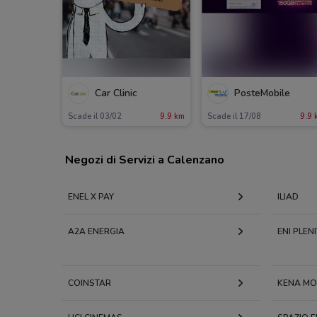
Car Clinic
PosteMobile
Scade il 03/02
9.9 km
Scade il 17/08
9.9 
Negozi di Servizi a Calenzano
ENEL X PAY
ILIAD
A2A ENERGIA
ENI PLEN
COINSTAR
KENA MO