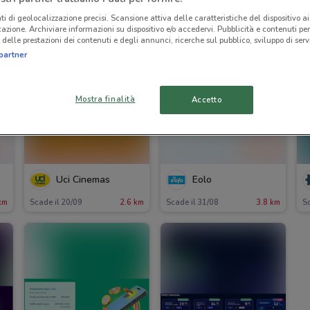
ti di geolocalizzazione precisi. Scansione attiva delle caratteristiche del dispositivo ai 
icazione. Archiviare informazioni su dispositivo e/o accedervi. Pubblicità e contenuti per
delle prestazioni dei contenuti e degli annunci, ricerche sul pubblico, sviluppo di servi
partner
Mostra finalità
Accetto
Uci Cinemas
Eolo
km
Scade il 20/09
2.6 km
Scade il 31/08
3.8 km
Sc