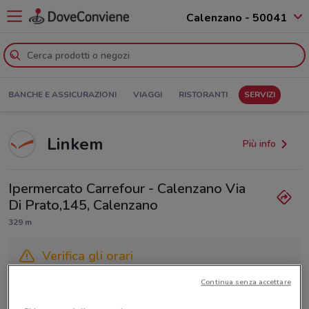
Calenzano - 50041
BANCHE E ASSICURAZIONI
VIAGGI
RISTORANTI
SERVIZI
Linkem
Più info
Ipermercato Carrefour - Calenzano Via
Di Prato,145, Calenzano
329 m
Verifica gli orari
Gli orari dei negozi possono variare in base agli ultimi
Continua senza accettare
provvedimenti regionali o nazionali. Verifica l’accuratezza