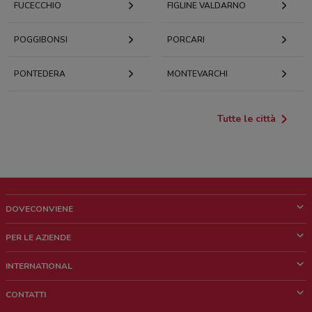
FUCECCHIO
FIGLINE VALDARNO
POGGIBONSI
PORCARI
PONTEDERA
MONTEVARCHI
Tutte le città
DOVECONVIENE
Cos'è DoveConviene
PER LE AZIENDE
Chi siamo
Cosa facciamo
INTERNATIONAL
News e media
Richieste commerciali e marketing
Brazil
CONTATTI
Lavora con noi
Mexico