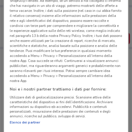
Shopfully/Tiendeo. Ad esempio, se un servizio a noi collegato ci informa
che hai navigato in un sito di viaggi, potremo mostrarti delle offerte a
tema vacanze. Inoltre, i dati sulla posizione (nel caso in cui abbia fornito
Porta DoveConviene sempre con te!
il relativo consenso) insieme alle informazioni sulle prestazioni della
Puoi trovare le migliori offerte dei negozi vicino a te,
rete e agli identificativi del dispositivo, possono essere raccolte e
salvarle e creare la tua lista del risparmio, comodamente
condivisi con terze parti per comprendere e migliorare la connettività e
dal tuo cellulare.
le esperienze applicative sulle delle reti wireless, come meglio indicato
nel paragrafo 13.b della nostra Privacy Policy. Inoltre, i tuoi dati possono
SCARICA L’APP
anche essere utilizzati per la creazione di report, ricerche di mercato,
scientifiche e statistiche, analisi basate sulla posizione e analisi delle
tendenze. Puoi modificare le tue preferenze in qualsiasi momento
accedendo a Menu > Privacy > Personalizzazione all'interno della
nostra App. Cosa succede se rifiuti: Continuerai a visualizzare annunci
Negozi Linkem a Calenzano
pubblicitari, ma riguarderanno argomenti generici e probabilmente non
saranno rilevanti per i tuoi interessi. Potrai sempre cambiare idea
accedendo a Menu > Privacy > Personalizzazione all'interno della
nostra App.
Noi e i nostri partner trattiamo i dati per fornire:
Utilizzare dati di geolocalizzazione precisi. Scansione attiva delle
caratteristiche del dispositivo ai fini dell’identificazione. Archiviare
© MapTiler
© OpenStreetMap contributors
informazioni su dispositivo e/o accedervi. Pubblicità e contenuti
personalizzati, misurazione delle prestazioni dei contenuti e degli
annunci, ricerche sul pubblico, sviluppo di servizi.
Mediaworld Firenze 1 Via S.quirico,165 Campi
Elenco dei partner
Bisenzio
1.8 km