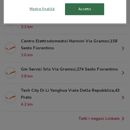
Mostra finalità
Accetto
Bump! Centro Assistenza Di Carlo Giannassi Via
Donatello,66 Sesto Fiorentino
3.2 km
Centro Elettrodomestici Nannini Via Gramsci,158
Sesto Fiorentino
3.6 km
Gm Servizi Srls Via Gramsci,274 Sesto Fiorentino
3.8 km
Tech City Di Li Yanghua Viale Della Repubblica,43
Prato
4.2 km
Tutti i negozi Linkem