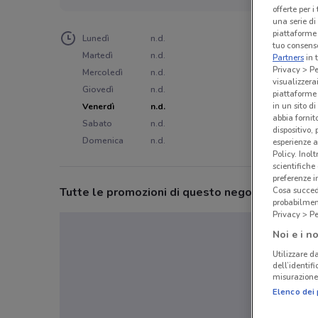
offerte per 
una serie di
piattaforme 
Lunedì
n.d.
tuo consenso
Martedì
n.d.
Partners
in 
Privacy > Pe
Mercoledì
n.d.
visualizzera
Giovedì
n.d.
piattaforme 
in un sito d
Venerdì
n.d.
abbia fornit
Sabato
n.d.
dispositivo,
Domenica
n.d.
esperienze a
Policy. Inolt
scientifiche
preferenze 
Cosa succede
Tutte le promozioni di questo negozio
probabilmen
Privacy > Pe
Noi e i no
Utilizzare da
dell’identif
misurazione 
Elenco dei 