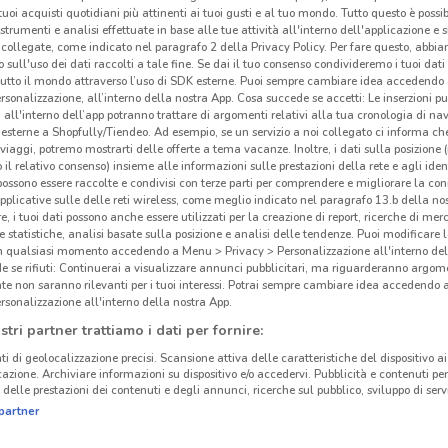
i tuoi acquisti quotidiani più attinenti ai tuoi gusti e al tuo mondo. Tutto questo è possi
 strumenti e analisi effettuate in base alle tue attività all'interno dell'applicazione e 
collegate, come indicato nel paragrafo 2 della Privacy Policy. Per fare questo, abbi
 sull'uso dei dati raccolti a tale fine. Se dai il tuo consenso condivideremo i tuoi dati
tutto il mondo attraverso l’uso di SDK esterne. Puoi sempre cambiare idea accedend
rsonalizzazione, all’interno della nostra App. Cosa succede se accetti: Le inserzioni pu
i all'interno dell’app potranno trattare di argomenti relativi alla tua cronologia di na
esterne a Shopfully/Tiendeo. Ad esempio, se un servizio a noi collegato ci informa ch
i viaggi, potremo mostrarti delle offerte a tema vacanze. Inoltre, i dati sulla posizione 
o il relativo consenso) insieme alle informazioni sulle prestazioni della rete e agli ident
 possono essere raccolte e condivisi con terze parti per comprendere e migliorare la conn
pplicative sulle delle reti wireless, come meglio indicato nel paragrafo 13.b della no
re, i tuoi dati possono anche essere utilizzati per la creazione di report, ricerche di mer
 e statistiche, analisi basate sulla posizione e analisi delle tendenze. Puoi modificare l
in qualsiasi momento accedendo a Menu > Privacy > Personalizzazione all'interno del
 se rifiuti: Continuerai a visualizzare annunci pubblicitari, ma riguarderanno argome
te non saranno rilevanti per i tuoi interessi. Potrai sempre cambiare idea accedendo
rsonalizzazione all'interno della nostra App.
stri partner trattiamo i dati per fornire:
ti di geolocalizzazione precisi. Scansione attiva delle caratteristiche del dispositivo ai 
icazione. Archiviare informazioni su dispositivo e/o accedervi. Pubblicità e contenuti per
delle prestazioni dei contenuti e degli annunci, ricerche sul pubblico, sviluppo di servi
partner