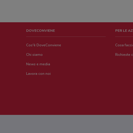
DOVECONVIENE
PER LE A
Cos'è DoveConviene
Cosa facc
Chi siamo
Richieste 
News e media
Lavora con noi