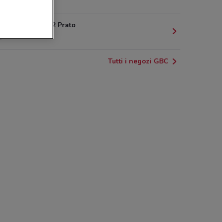
5.4 km
Via Marx, 22 Prato
16.3 km
Tutti i negozi GBC