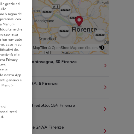
bile grazie ad
sulle
amo bisogno del
 personali con
o a Menu >
bblicitarie che
vigazione su
e hai navigato
(nel caso in cui
© MapTiler
© OpenStreetMap contributors
ificativi del
ettività e le
stra Privacy
Via D. di Buoninsegna, 60 Firenze
cato,
2.4 km
e tue
la nostra App.
nti generici e
VIA VALDERA, 6 Firenze
 a Menu >
3.2 km
Piazza Gualfredotto, 15/r Firenze
fini
sonalizzati,
3.5 km
zi.
Via Pistoiese 247/A Firenze