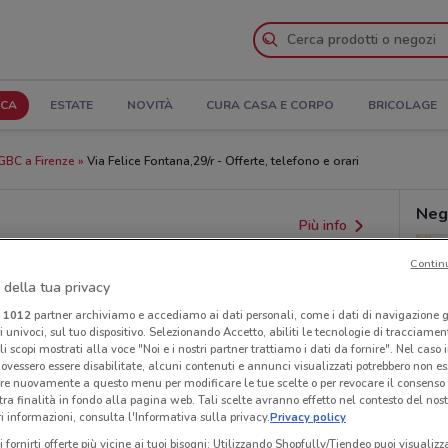
ICA
ESTATE
NOVITÀ
CURA CASA E CORPO
BRICOLAGE
GBC a Firenze
Via Felice Fontana,29/r - Offerte, telefono e orari
Neg
Più info
Contin
 della tua privacy
i
1012
partner archiviamo e accediamo ai dati personali, come i dati di navigazione g
ri univoci, sul tuo dispositivo. Selezionando Accetto, abiliti le tecnologie di tracciame
li scopi mostrati alla voce "Noi e i nostri partner trattiamo i dati da fornire". Nel caso 
ovessero essere disabilitate, alcuni contenuti e annunci visualizzati potrebbero non ess
re nuovamente a questo menu per modificare le tue scelte o per revocare il consenso
tra finalità in fondo alla pagina web. Tali scelte avranno effetto nel contesto del nost
provvedimenti regionali o nazionali. Verifica l’accuratezza
 informazioni, consulta l'Informativa sulla privacy.
Privacy policy
i fornirti offerte più vicine ai tuoi bisogni: Utilizzando Shopfully/Tiendeo puoi visualizz