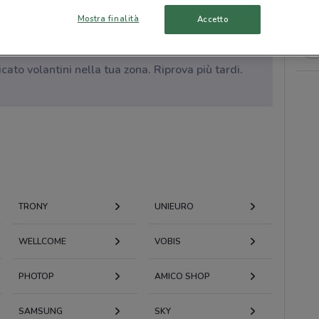
Mostra finalità
Accetto
to volantini nella tua zona. Riprova più tardi.
TRONY
UNIEURO
WELLCOME
VOBIS
PHOTOP
AMICO SHOP
SAMSUNG
SKY