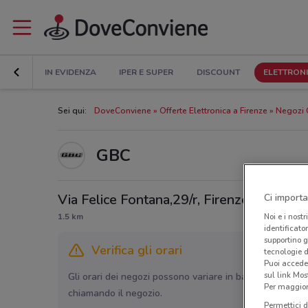
IN EVIDENZA
IPER E SUPER
DISCOUNT
ELETTRON
Sei qui:
DoveConviene
Offerte Elettronica a Firenze
Negozi 
GBC
Via Felice Fontana,29/r, Firenze
Ci importa
Noi e i nostr
1.5 km
identificato
supportino g
Verifica gli orari
tecnologie d
Puoi accede
sul link Mos
Gli orari dei negozi possono variare in base agli ultimi 
Per maggiori
chiamando il negozio.
Permettici d