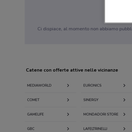
Ci dispiace, al momento non abbiamo pubblica
Catene con offerte attive nelle vicinanze
MEDIAWORLD
EURONICS
COMET
SINERGY
GAMELIFE
MONDADORI STORE
GBC
LAFELTRINELLI