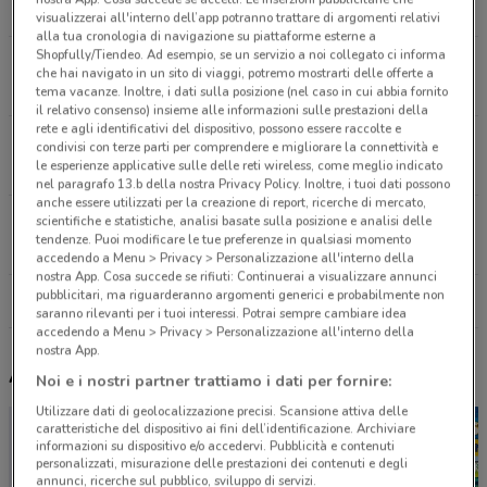
2.4 km
visualizzerai all'interno dell’app potranno trattare di argomenti relativi
alla tua cronologia di navigazione su piattaforme esterne a
Shopfully/Tiendeo. Ad esempio, se un servizio a noi collegato ci informa
VIA VALDERA, 6 Firenze
che hai navigato in un sito di viaggi, potremo mostrarti delle offerte a
3.2 km
tema vacanze. Inoltre, i dati sulla posizione (nel caso in cui abbia fornito
il relativo consenso) insieme alle informazioni sulle prestazioni della
rete e agli identificativi del dispositivo, possono essere raccolte e
Piazza Gualfredotto, 15/r Firenze
condivisi con terze parti per comprendere e migliorare la connettività e
le esperienze applicative sulle delle reti wireless, come meglio indicato
3.5 km
nel paragrafo 13.b della nostra Privacy Policy. Inoltre, i tuoi dati possono
anche essere utilizzati per la creazione di report, ricerche di mercato,
Via Pistoiese 247/A Firenze
scientifiche e statistiche, analisi basate sulla posizione e analisi delle
tendenze. Puoi modificare le tue preferenze in qualsiasi momento
5.4 km
accedendo a Menu > Privacy > Personalizzazione all'interno della
nostra App. Cosa succede se rifiuti: Continuerai a visualizzare annunci
pubblicitari, ma riguarderanno argomenti generici e probabilmente non
Tutti i negozi GBC
saranno rilevanti per i tuoi interessi. Potrai sempre cambiare idea
accedendo a Menu > Privacy > Personalizzazione all'interno della
nostra App.
Altri volantini nelle vicinanze
Noi e i nostri partner trattiamo i dati per fornire:
Utilizzare dati di geolocalizzazione precisi. Scansione attiva delle
caratteristiche del dispositivo ai fini dell’identificazione. Archiviare
informazioni su dispositivo e/o accedervi. Pubblicità e contenuti
personalizzati, misurazione delle prestazioni dei contenuti e degli
annunci, ricerche sul pubblico, sviluppo di servizi.