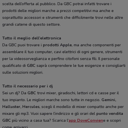
scelta dell’offerta al pubblico. Da GBC potrai infatti trovare i
prodotti delle migliori marche a prezzi competitivi ma anche e
soprattutto accessori e strumenti che difficilmente trovi nelle altre
grandi catene di questo settore.
Tutto il meglio dell’elettronica
Da GBC puoi trovare i
prodotti Apple
, ma anche componenti per
assemblare il tuo computer, cavi elettrici di ogni genere, strumenti
per la videosorveglianza e perfino citofoni senza fili. Il personale
qualificato di
GBC
saprà comprendere le tue esigenze e consigliarti
sulle soluzioni migliori.
Tutto il necessario per i dj
Sei un dj? Da
GBC
trovi mixer, giradischi, lettori cd e casse per il
tuo impianto. Le migliori marche sono tutte in negozio.
Gemini,
Halluster, Hercules
, scegli il modello di mixer compatto anche per
mixare gli mp3. Vuoi sapere l’indirizzo e gli orari del
punto vendita
GBC
più vicino a casa tua? Scarica l’
app DoveConvien
e e scopri
come arrivarci.