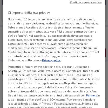
Continua senza accettare
GBC
Ci importa della tua privacy
Scade il 30/09
5.4 km
Noi e i nostri
1014
partner archiviamo e accediamo ai dati personali,
come i dati di navigazione gli o identificatori univoci, sul tuo dispositivo.
Selezionando Accetto, abiliti le tecnologie di tracciamento affinché
Porta DoveConviene sempre con te!
supportino gli scopi mostrati alla voce "Noi e i nostri partner trattiamo i
dati da fornire". Nel caso in cui queste tecnologie dovessero essere
Puoi trovare le migliori offerte dei negozi vicino a te,
disabilitate, alcuni contenuti e annunci visualizzati potrebbero non
salvarle e creare la tua lista del risparmio, comodamente
dal tuo cellulare.
essere rilevanti. Puoi accedere nuovamente a questo menu per
modificare le tue scelte o per revocare il consenso facendo clic sul link
Mostra finalità in fondo alla pagina web. Tali scelte avranno effetto nel
SCARICA L’APP
contesto del nostro Sito web. Per maggiori informazioni, consulta
l'Informativa sulla privacy.
Privacy policy
Permettici di fornirti offerte più vicine ai tuoi bisogni: Utilizzando
Shopfully/Tiendeo puoi visualizzare inserzioni e offerte per i tuoi acquisti
Negozi GBC a Firenze
quotidiani più attinenti ai tuoi gusti e al tuo mondo. Tutto questo è
possibile grazie ad una serie di strumenti e analisi effettuate in base alle
tue attività all'interno dell'applicazione e sulle piattaforme collegate,
Via Felice Fontana,29/r Firenze
come indicato nel paragrafo 2 della Privacy Policy. Per fare questo,
abbiamo bisogno del tuo consenso sull'uso dei dati raccolti a tale fine.
1.5 km
Se dai il tuo consenso condivideremo i tuoi dati personali con
Partners
in
tutto il mondo attraverso l’uso di SDK esterne. Puoi sempre cambiare
idea accedendo a Menu > Privacy > Personalizzazione, all’interno della
Via D. di Buoninsegna, 60 Firenze
nostra App. Cosa succede se accetti: Le inserzioni pubblicitarie che