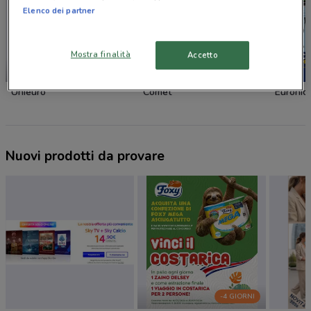
Elenco dei partner
Mostra finalità
Accetto
SCADE OGGI
Unieuro
Comet
Euronic
Nuovi prodotti da provare
-4 GIORNI