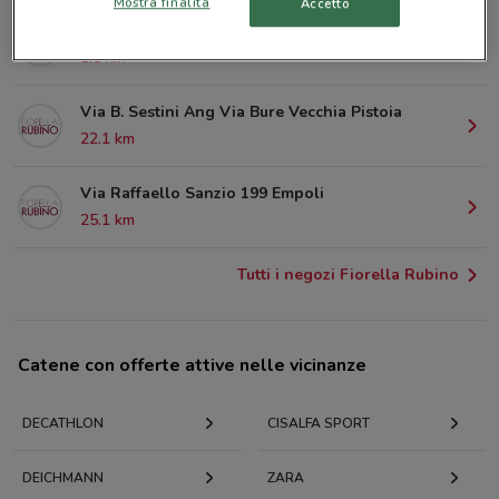
Mostra finalità
Accetto
Via S.Quirico 165 Campi Bisenzio
1.8 km
Via B. Sestini Ang Via Bure Vecchia Pistoia
22.1 km
Via Raffaello Sanzio 199 Empoli
25.1 km
Tutti i negozi Fiorella Rubino
Catene con offerte attive nelle vicinanze
DECATHLON
CISALFA SPORT
DEICHMANN
ZARA