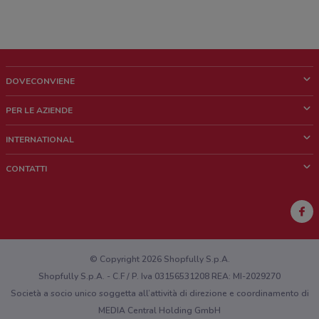
DOVECONVIENE
Cos'è DoveConviene
PER LE AZIENDE
Chi siamo
Cosa facciamo
INTERNATIONAL
News e media
Richieste commerciali e marketing
Brazil
CONTATTI
Lavora con noi
Mexico
Segnalazione punto vendita
France
Segnalazione Volantino
Australia
Hai un malfunzionamento sul web o sull'app?
New Zealand
© Copyright 2026 Shopfully S.p.A.
Shopfully S.p.A. - C.F / P. Iva 03156531208 REA: MI-2029270
Società a socio unico soggetta all’attività di direzione e coordinamento di
MEDIA Central Holding GmbH