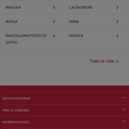
RAGUSA
CALTAGIRONE
AVOLA
ENNA
BARCELLONA POZZO DI
MODICA
GOTTO
Tutte le città
DOVECONVIENE
Cos'è DoveConviene
PER LE AZIENDE
Chi siamo
Cosa facciamo
INTERNATIONAL
News e media
Richieste commerciali e marketing