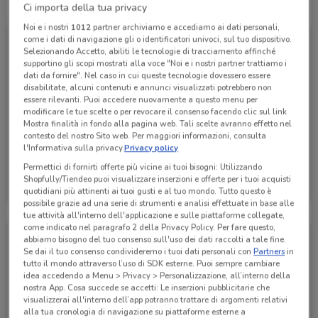
Tutte le promozioni di questo negozio
Ci importa della tua privacy
Noi e i nostri
1012
partner archiviamo e accediamo ai dati personali,
come i dati di navigazione gli o identificatori univoci, sul tuo dispositivo.
Selezionando Accetto, abiliti le tecnologie di tracciamento affinché
supportino gli scopi mostrati alla voce "Noi e i nostri partner trattiamo i
dati da fornire". Nel caso in cui queste tecnologie dovessero essere
disabilitate, alcuni contenuti e annunci visualizzati potrebbero non
essere rilevanti. Puoi accedere nuovamente a questo menu per
modificare le tue scelte o per revocare il consenso facendo clic sul link
Mostra finalità in fondo alla pagina web. Tali scelte avranno effetto nel
contesto del nostro Sito web. Per maggiori informazioni, consulta
l'Informativa sulla privacy.
Privacy policy
Permettici di fornirti offerte più vicine ai tuoi bisogni: Utilizzando
Fervi
Shopfully/Tiendeo puoi visualizzare inserzioni e offerte per i tuoi acquisti
quotidiani più attinenti ai tuoi gusti e al tuo mondo. Tutto questo è
Scade il 31/12
508 m
possibile grazie ad una serie di strumenti e analisi effettuate in base alle
tue attività all'interno dell'applicazione e sulle piattaforme collegate,
come indicato nel paragrafo 2 della Privacy Policy. Per fare questo,
abbiamo bisogno del tuo consenso sull'uso dei dati raccolti a tale fine.
Se dai il tuo consenso condivideremo i tuoi dati personali con
Partners
in
tutto il mondo attraverso l’uso di SDK esterne. Puoi sempre cambiare
idea accedendo a Menu > Privacy > Personalizzazione, all’interno della
nostra App. Cosa succede se accetti: Le inserzioni pubblicitarie che
visualizzerai all'interno dell’app potranno trattare di argomenti relativi
alla tua cronologia di navigazione su piattaforme esterne a