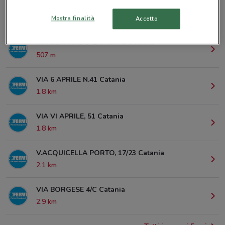
Mostra finalità
© MapTiler
© OpenStreetMap contributors
Accetto
VIA BERNARDO ZANGHI 6 Catania
507 m
VIA 6 APRILE N.41 Catania
1.8 km
VIA VI APRILE, 51 Catania
1.8 km
V.ACQUICELLA PORTO, 17/23 Catania
2.1 km
VIA BORGESE 4/C Catania
2.9 km