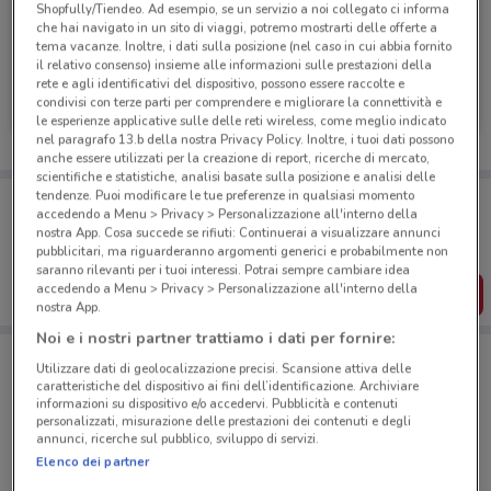
Shopfully/Tiendeo. Ad esempio, se un servizio a noi collegato ci informa
che hai navigato in un sito di viaggi, potremo mostrarti delle offerte a
tema vacanze. Inoltre, i dati sulla posizione (nel caso in cui abbia fornito
il relativo consenso) insieme alle informazioni sulle prestazioni della
Fervi
Fervi
rete e agli identificativi del dispositivo, possono essere raccolte e
condivisi con terze parti per comprendere e migliorare la connettività e
Scade il 31/12
508 m
Scade il 31/12
508 m
le esperienze applicative sulle delle reti wireless, come meglio indicato
nel paragrafo 13.b della nostra Privacy Policy. Inoltre, i tuoi dati possono
anche essere utilizzati per la creazione di report, ricerche di mercato,
scientifiche e statistiche, analisi basate sulla posizione e analisi delle
tendenze. Puoi modificare le tue preferenze in qualsiasi momento
Porta DoveConviene sempre con te!
accedendo a Menu > Privacy > Personalizzazione all'interno della
Puoi trovare le migliori offerte dei negozi vicino a te,
nostra App. Cosa succede se rifiuti: Continuerai a visualizzare annunci
salvarle e creare la tua lista del risparmio, comodamente
pubblicitari, ma riguarderanno argomenti generici e probabilmente non
dal tuo cellulare.
saranno rilevanti per i tuoi interessi. Potrai sempre cambiare idea
accedendo a Menu > Privacy > Personalizzazione all'interno della
SCARICA L’APP
nostra App.
Noi e i nostri partner trattiamo i dati per fornire:
Utilizzare dati di geolocalizzazione precisi. Scansione attiva delle
Negozi Fervi a Catania
caratteristiche del dispositivo ai fini dell’identificazione. Archiviare
informazioni su dispositivo e/o accedervi. Pubblicità e contenuti
personalizzati, misurazione delle prestazioni dei contenuti e degli
annunci, ricerche sul pubblico, sviluppo di servizi.
Elenco dei partner