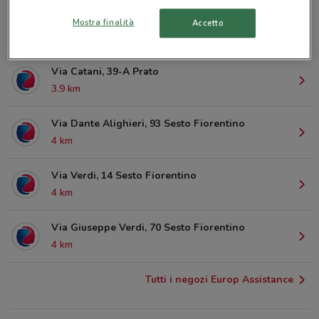
V. Gramsci, 270 Sesto Fiorentino
Mostra finalità
Accetto
3.8 km
Via Catani, 39-A Prato
3.9 km
Via Dante Alighieri, 93 Sesto Fiorentino
4 km
Via Verdi, 14 Sesto Fiorentino
4 km
Via Giuseppe Verdi, 70 Sesto Fiorentino
4 km
Tutti i negozi Europ Assistance