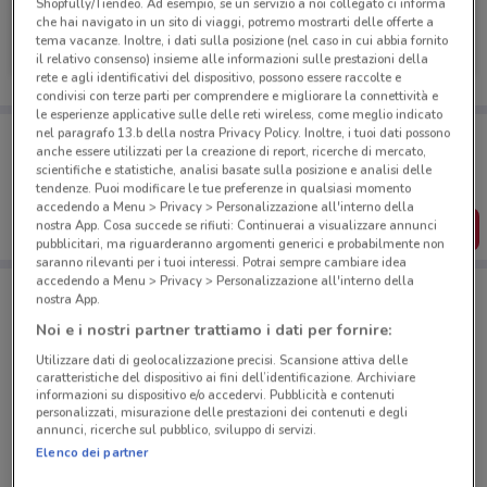
Shopfully/Tiendeo. Ad esempio, se un servizio a noi collegato ci informa
che hai navigato in un sito di viaggi, potremo mostrarti delle offerte a
Europ Assistance
tema vacanze. Inoltre, i dati sulla posizione (nel caso in cui abbia fornito
il relativo consenso) insieme alle informazioni sulle prestazioni della
Scade il 31/12
936 m
rete e agli identificativi del dispositivo, possono essere raccolte e
condivisi con terze parti per comprendere e migliorare la connettività e
le esperienze applicative sulle delle reti wireless, come meglio indicato
Porta DoveConviene sempre con te!
nel paragrafo 13.b della nostra Privacy Policy. Inoltre, i tuoi dati possono
anche essere utilizzati per la creazione di report, ricerche di mercato,
Puoi trovare le migliori offerte dei negozi vicino a te,
scientifiche e statistiche, analisi basate sulla posizione e analisi delle
salvarle e creare la tua lista del risparmio, comodamente
dal tuo cellulare.
tendenze. Puoi modificare le tue preferenze in qualsiasi momento
accedendo a Menu > Privacy > Personalizzazione all'interno della
nostra App. Cosa succede se rifiuti: Continuerai a visualizzare annunci
SCARICA L’APP
pubblicitari, ma riguarderanno argomenti generici e probabilmente non
saranno rilevanti per i tuoi interessi. Potrai sempre cambiare idea
accedendo a Menu > Privacy > Personalizzazione all'interno della
nostra App.
Negozi Europ Assistance a Calenzano
Noi e i nostri partner trattiamo i dati per fornire:
Utilizzare dati di geolocalizzazione precisi. Scansione attiva delle
caratteristiche del dispositivo ai fini dell’identificazione. Archiviare
informazioni su dispositivo e/o accedervi. Pubblicità e contenuti
personalizzati, misurazione delle prestazioni dei contenuti e degli
annunci, ricerche sul pubblico, sviluppo di servizi.
Elenco dei partner
© MapTiler
© OpenStreetMap contributors