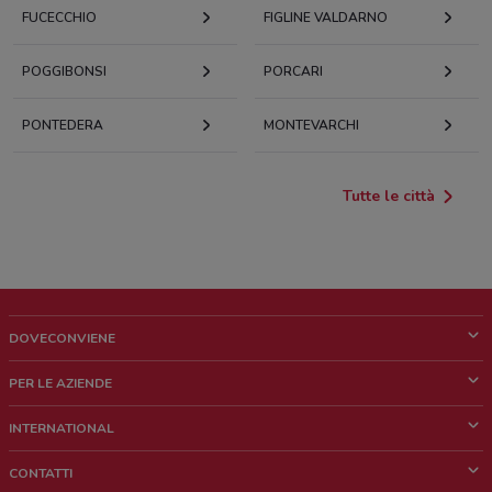
FUCECCHIO
FIGLINE VALDARNO
POGGIBONSI
PORCARI
PONTEDERA
MONTEVARCHI
Tutte le città
DOVECONVIENE
Cos'è DoveConviene
PER LE AZIENDE
Chi siamo
Cosa facciamo
INTERNATIONAL
News e media
Richieste commerciali e marketing
Brazil
CONTATTI
Lavora con noi