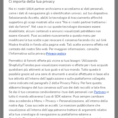
Ci importa della tua privacy
Chiama il negozio
Noi e i nostri
1014
partner archiviamo e accediamo ai dati personali,
come i dati di navigazione gli o identificatori univoci, sul tuo dispositivo.
Selezionando Accetto, abiliti le tecnologie di tracciamento affinché
Lunedì
Martedì
Mercoledì
Giovedì
Venerdì
n.d.
n.d.
n.d.
n.d.
n.d.
supportino gli scopi mostrati alla voce "Noi e i nostri partner trattiamo i
Sabato
n.d.
Domenica
n.d.
dati da fornire". Nel caso in cui queste tecnologie dovessero essere
disabilitate, alcuni contenuti e annunci visualizzati potrebbero non
055 8825791
essere rilevanti. Puoi accedere nuovamente a questo menu per
modificare le tue scelte o per revocare il consenso facendo clic sul link
Papaya Viaggi Sede
Mostra finalità in fondo alla pagina web. Tali scelte avranno effetto nel
contesto del nostro Sito web. Per maggiori informazioni, consulta
l'Informativa sulla privacy.
Privacy policy
Permettici di fornirti offerte più vicine ai tuoi bisogni: Utilizzando
Tutte le promozioni di questo negozio
Shopfully/Tiendeo puoi visualizzare inserzioni e offerte per i tuoi acquisti
quotidiani più attinenti ai tuoi gusti e al tuo mondo. Tutto questo è
possibile grazie ad una serie di strumenti e analisi effettuate in base alle
tue attività all'interno dell'applicazione e sulle piattaforme collegate,
come indicato nel paragrafo 2 della Privacy Policy. Per fare questo,
abbiamo bisogno del tuo consenso sull'uso dei dati raccolti a tale fine.
Se dai il tuo consenso condivideremo i tuoi dati personali con
Partners
in
tutto il mondo attraverso l’uso di SDK esterne. Puoi sempre cambiare
idea accedendo a Menu > Privacy > Personalizzazione, all’interno della
nostra App. Cosa succede se accetti: Le inserzioni pubblicitarie che
visualizzerai all'interno dell’app potranno trattare di argomenti relativi
alla tua cronologia di navigazione su piattaforme esterne a