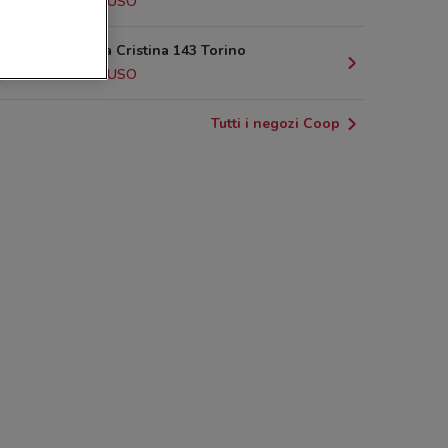
2.5 km
CHIUSO
Via Madama Cristina 143 Torino
2.5 km
CHIUSO
Tutti i negozi Coop