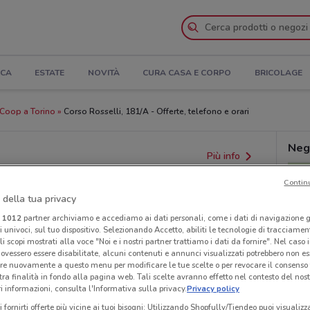
ICA
ESTATE
NOVITÀ
CURA CASA E CORPO
BRICOLAGE
Coop a Torino
Corso Rosselli, 181/A - Offerte, telefono e orari
Neg
Più info
Contin
 della tua privacy
i
1012
partner archiviamo e accediamo ai dati personali, come i dati di navigazione g
ri univoci, sul tuo dispositivo. Selezionando Accetto, abiliti le tecnologie di tracciame
li scopi mostrati alla voce "Noi e i nostri partner trattiamo i dati da fornire". Nel caso 
ovessero essere disabilitate, alcuni contenuti e annunci visualizzati potrebbero non ess
re nuovamente a questo menu per modificare le tue scelte o per revocare il consenso
tra finalità in fondo alla pagina web. Tali scelte avranno effetto nel contesto del nost
 informazioni, consulta l'Informativa sulla privacy.
Privacy policy
i fornirti offerte più vicine ai tuoi bisogni: Utilizzando Shopfully/Tiendeo puoi visualizz