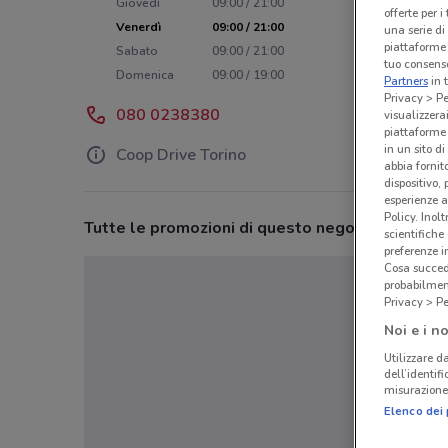
Giovedì
09:00 / 21:00
offerte per 
Venerdì
09:00 / 21:00
una serie di
piattaforme 
Sabato
09:00 / 21:00
tuo consenso
Domenica
09:00 / 19:00
Partners
in 
Privacy > Pe
080 0238380
visualizzera
piattaforme 
in un sito d
Coop Drive Torino
abbia fornit
dispositivo,
esperienze a
Policy. Inolt
Tutte le promozioni di questo negozio
scientifiche
preferenze 
Cosa succede
probabilmen
Privacy > Pe
Noi e i no
Utilizzare da
dell’identif
misurazione 
Elenco dei 