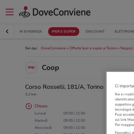
IN EVIDENZA
IPER E SUPER
DISCOUNT
ELETTRON
Sei qui:
DoveConviene
Offerte Iper e super a Torino
Negozi 
Coop
Corso Rosselli, 181/A, Torino
Ci importa
3.2 km
Noi e i nostr
identificato
supportino g
Chiuso
tecnologie d
Lunedì
09:00 / 21:00
Puoi accede
sul link Mos
Martedì
09:00 / 21:00
Per maggiori
Mercoledì
09:00 / 21:00
Permettici d