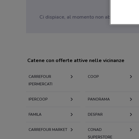
Ci dispiace, al momento non abbiamo pubblica
Catene con offerte attive nelle vicinanze
CARREFOUR
COOP
IPERMERCATI
IPERCOOP
PANORAMA
FAMILA
DESPAR
CARREFOUR MARKET
CONAD
SUPERSTORE