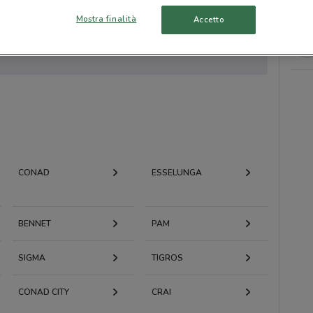
Mostra finalità
Accetto
to volantini nella tua zona. Riprova più tardi.
CONAD
ESSELUNGA
BENNET
PAM
SIGMA
TIGROS
CONAD CITY
CRAI