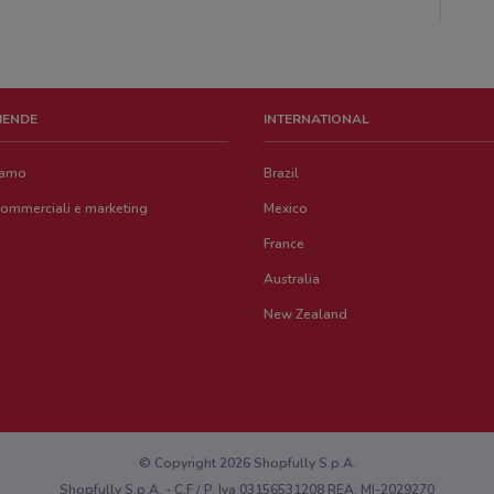
ZIENDE
INTERNATIONAL
iamo
Brazil
commerciali e marketing
Mexico
France
Australia
New Zealand
© Copyright 2026 Shopfully S.p.A.
Shopfully S.p.A. - C.F / P. Iva 03156531208 REA: MI-2029270