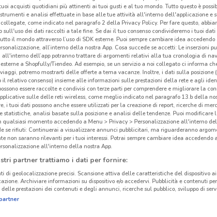
i tuoi acquisti quotidiani più attinenti ai tuoi gusti e al tuo mondo. Tutto questo è possi
 strumenti e analisi effettuate in base alle tue attività all'interno dell'applicazione e 
collegate, come indicato nel paragrafo 2 della Privacy Policy. Per fare questo, abbi
 sull'uso dei dati raccolti a tale fine. Se dai il tuo consenso condivideremo i tuoi dati
tutto il mondo attraverso l’uso di SDK esterne. Puoi sempre cambiare idea accedend
rsonalizzazione, all’interno della nostra App. Cosa succede se accetti: Le inserzioni pu
i all'interno dell’app potranno trattare di argomenti relativi alla tua cronologia di na
esterne a Shopfully/Tiendeo. Ad esempio, se un servizio a noi collegato ci informa ch
i viaggi, potremo mostrarti delle offerte a tema vacanze. Inoltre, i dati sulla posizione 
o il relativo consenso) insieme alle informazioni sulle prestazioni della rete e agli ident
 possono essere raccolte e condivisi con terze parti per comprendere e migliorare la conn
pplicative sulle delle reti wireless, come meglio indicato nel paragrafo 13.b della no
re, i tuoi dati possono anche essere utilizzati per la creazione di report, ricerche di mer
 e statistiche, analisi basate sulla posizione e analisi delle tendenze. Puoi modificare l
in qualsiasi momento accedendo a Menu > Privacy > Personalizzazione all'interno del
 se rifiuti: Continuerai a visualizzare annunci pubblicitari, ma riguarderanno argome
te non saranno rilevanti per i tuoi interessi. Potrai sempre cambiare idea accedendo
rsonalizzazione all'interno della nostra App.
stri partner trattiamo i dati per fornire:
ti di geolocalizzazione precisi. Scansione attiva delle caratteristiche del dispositivo ai 
icazione. Archiviare informazioni su dispositivo e/o accedervi. Pubblicità e contenuti per
delle prestazioni dei contenuti e degli annunci, ricerche sul pubblico, sviluppo di servi
partner