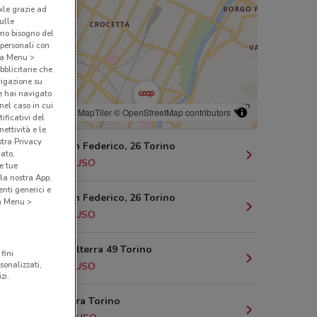
bile grazie ad
sulle
amo bisogno del
 personali con
o a Menu >
bblicitarie che
vigazione su
e hai navigato
(nel caso in cui
© MapTiler
© OpenStreetMap contributors
ificativi del
ettività e le
stra Privacy
Galleria San Federico, 26 Torino
cato,
687 m
CHIUSO
e tue
la nostra App.
nti generici e
Galleria San Federico, 26 Torino
 a Menu >
703 m
CHIUSO
Corso Inghilterra 49 Torino
fini
sonalizzati,
987 m
CHIUSO
zi.
Corso Novara Torino