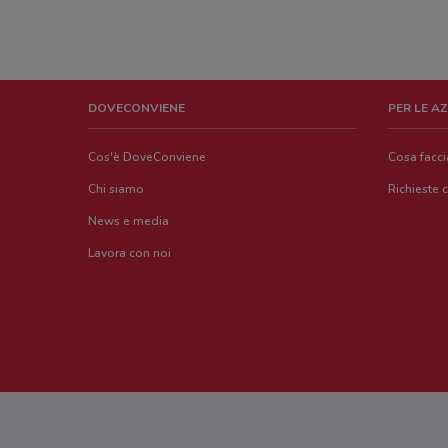
DOVECONVIENE
PER LE A
Cos'è DoveConviene
Cosa facc
Chi siamo
Richieste 
News e media
Lavora con noi