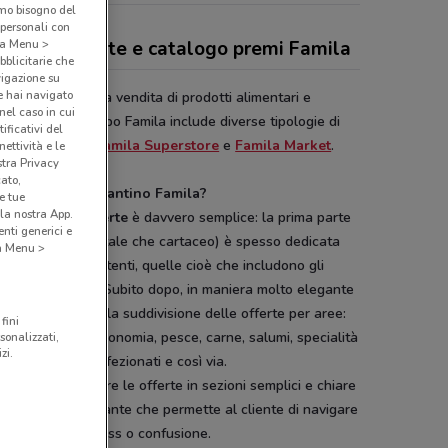
amo bisogno del
 personali con
o a Menu >
antino, offerte e catalogo premi Famila
bblicitarie che
vigazione su
e hai navigato
la
si occupa della vendita di prodotti alimentari e
(nel caso in cui
inghi vari. Il gruppo Famila include diverse tipologie di
ificativi del
zi:
IperFamila
,
Famila Superstore
e
Famila Market
.
ettività e le
stra Privacy
cato,
 funziona il volantino Famila?
e tue
la nostra App.
are le
ultime offerte
è davvero semplice: la prima parte
nti generici e
olantino (sia digitale che cartaceo) è spesso dedicata
 a Menu >
offerte più consistenti, quelle cioè che includono gli
i più importanti. Subito dopo, in maniera molto elegante
prensibile inizia la suddivisione delle offerte per aree:
fini
a e verdura, gastronomia, pesce, carne, salumi, specialità
sonalizzati,
zi.
nali, prodotti confezionati e così via.
elta di organizzare le offerte in sezioni semplici e chiare
intuizione importante che permette al cliente di navigare
lantino senza stress o confusione.