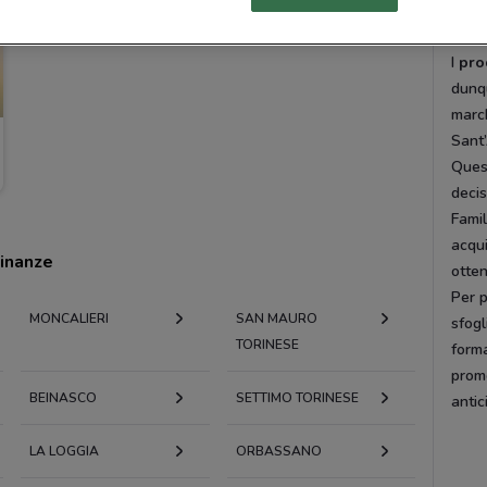
Qual
I
pro
dunqu
march
Sant’
Ques
decis
Fami
acqui
cinanze
otten
Per 
MONCALIERI
SAN MAURO
sfogl
TORINESE
forma
promo
BEINASCO
SETTIMO TORINESE
antic
LA LOGGIA
ORBASSANO