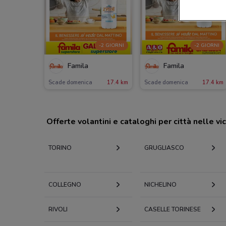
-2 GIORNI
-2 GIORNI
Famila
Famila
Scade domenica
17.4 km
Scade domenica
17.4 km
Offerte volantini e cataloghi per città nelle vi
TORINO
GRUGLIASCO
COLLEGNO
NICHELINO
RIVOLI
CASELLE TORINESE