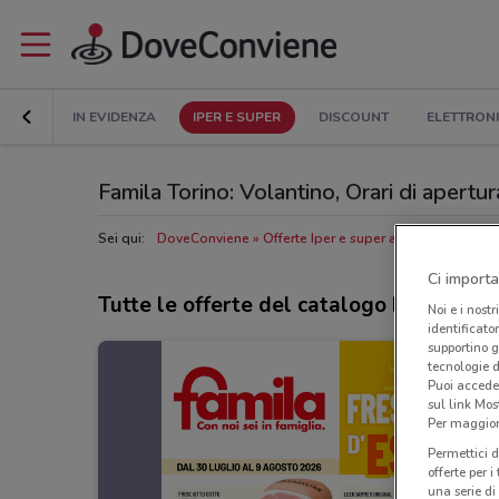
IN EVIDENZA
IPER E SUPER
DISCOUNT
ELETTRON
Famila Torino: Volantino, Orari di apertura
Sei qui:
DoveConviene
Offerte Iper e super a Torino
Negozi
Ci importa
Tutte le offerte del catalogo Famila
Noi e i nostr
identificato
supportino g
tecnologie d
Puoi accede
sul link Mos
Per maggiori
Permettici d
offerte per 
una serie di