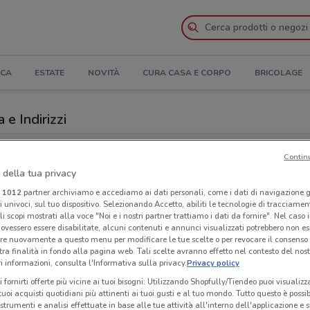
ICA
ESTATE
NOVITÀ
CURA CASA E CORPO
BRICOLAGE
 e Indirizzi
 Famila a Torino
Contin
 della tua privacy
Sup
i
1012
partner archiviamo e accediamo ai dati personali, come i dati di navigazione g
ri univoci, sul tuo dispositivo. Selezionando Accetto, abiliti le tecnologie di tracciame
li scopi mostrati alla voce "Noi e i nostri partner trattiamo i dati da fornire". Nel caso 
ovessero essere disabilitate, alcuni contenuti e annunci visualizzati potrebbero non ess
re nuovamente a questo menu per modificare le tue scelte o per revocare il consenso
tra finalità in fondo alla pagina web. Tali scelte avranno effetto nel contesto del nost
 informazioni, consulta l'Informativa sulla privacy.
Privacy policy
i fornirti offerte più vicine ai tuoi bisogni: Utilizzando Shopfully/Tiendeo puoi visualizz
i tuoi acquisti quotidiani più attinenti ai tuoi gusti e al tuo mondo. Tutto questo è possi
 strumenti e analisi effettuate in base alle tue attività all'interno dell'applicazione e 