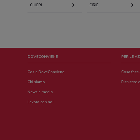
CHIERI
CIRIÈ
DOVECONVIENE
PER LE A
Cos'è DoveConviene
Cosa facc
Chi siamo
Richieste 
News e media
Lavora con noi