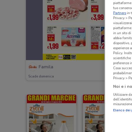
piattaforme 
tuo consenso
Partners
in 
Privacy > Pe
visualizzera
piattaforme 
in un sito d
abbia fornit
dispositivo,
esperienze a
Policy. Inolt
scientifiche
preferenze 
Famila
Cosa succede
probabilmen
Scade domenica
Privacy > Pe
Noi e i no
Utilizzare da
dell’identif
misurazione 
Elenco dei 