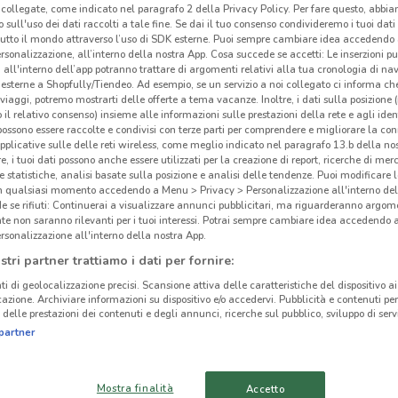
collegate, come indicato nel paragrafo 2 della Privacy Policy. Per fare questo, abbi
 sull'uso dei dati raccolti a tale fine. Se dai il tuo consenso condivideremo i tuoi dati
tutto il mondo attraverso l’uso di SDK esterne. Puoi sempre cambiare idea accedend
Vol
rsonalizzazione, all’interno della nostra App. Cosa succede se accetti: Le inserzioni pu
i all'interno dell’app potranno trattare di argomenti relativi alla tua cronologia di na
esterne a Shopfully/Tiendeo. Ad esempio, se un servizio a noi collegato ci informa ch
Fami
i viaggi, potremo mostrarti delle offerte a tema vacanze. Inoltre, i dati sulla posizione 
casal
o il relativo consenso) insieme alle informazioni sulle prestazioni della rete e agli ident
nego
 possono essere raccolte e condivisi con terze parti per comprendere e migliorare la conn
pplicative sulle delle reti wireless, come meglio indicato nel paragrafo 13.b della no
re, i tuoi dati possono anche essere utilizzati per la creazione di report, ricerche di mer
Come
 e statistiche, analisi basate sulla posizione e analisi delle tendenze. Puoi modificare l
in qualsiasi momento accedendo a Menu > Privacy > Personalizzazione all'interno del
Trov
 se rifiuti: Continuerai a visualizzare annunci pubblicitari, ma riguarderanno argome
del v
te non saranno rilevanti per i tuoi interessi. Potrai sempre cambiare idea accedendo
17.4 km
alle 
rsonalizzazione all'interno della nostra App.
scont
stri partner trattiamo i dati per fornire:
e com
ti di geolocalizzazione precisi. Scansione attiva delle caratteristiche del dispositivo ai 
frutt
icazione. Archiviare informazioni su dispositivo e/o accedervi. Pubblicità e contenuti per
delle prestazioni dei contenuti e degli annunci, ricerche sul pubblico, sviluppo di servi
regio
partner
La sc
è un’
il vo
Mostra finalità
Accetto