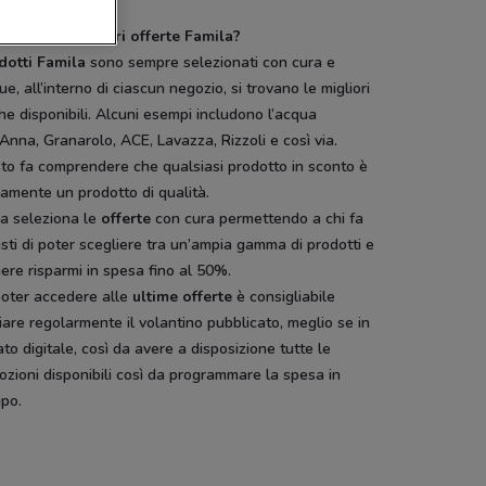
i sono le migliori offerte Famila?
dotti Famila
sono sempre selezionati con cura e
e, all’interno di ciascun negozio, si trovano le migliori
e disponibili. Alcuni esempi includono l’acqua
Anna, Granarolo, ACE, Lavazza, Rizzoli e così via.
to fa comprendere che qualsiasi prodotto in sconto è
amente un prodotto di qualità.
la seleziona le
offerte
con cura permettendo a chi fa
sti di poter scegliere tra un’ampia gamma di prodotti e
ere risparmi in spesa fino al 50%.
poter accedere alle
ultime offerte
è consigliabile
iare regolarmente il volantino pubblicato, meglio se in
to digitale, così da avere a disposizione tutte le
zioni disponibili così da programmare la spesa in
ipo.