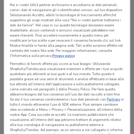
Centro Comm.Le Fonti Del Corallo
Noi e i nostri
1012
partner archiviamo e accediamo ai dati personali,
come i dati di navigazione gli o identificatori univoci, sul tuo dispositivo.
Selezionando Accetto, abiliti le tecnologie di tracciamento affinché
supportino gli scopi mostrati alla voce "Noi e i nostri partner trattiamo i
dati da fornire". Nel caso in cui queste tecnologie dovessero essere
Tutte le promozioni di questo negozio
disabilitate, alcuni contenuti e annunci visualizzati potrebbero non
essere rilevanti. Puoi accedere nuovamente a questo menu per
modificare le tue scelte o per revocare il consenso facendo clic sul link
Mostra finalità in fondo alla pagina web. Tali scelte avranno effetto nel
contesto del nostro Sito web. Per maggiori informazioni, consulta
l'Informativa sulla privacy.
Privacy policy
Permettici di fornirti offerte più vicine ai tuoi bisogni: Utilizzando
Shopfully/Tiendeo puoi visualizzare inserzioni e offerte per i tuoi acquisti
quotidiani più attinenti ai tuoi gusti e al tuo mondo. Tutto questo è
possibile grazie ad una serie di strumenti e analisi effettuate in base alle
tue attività all'interno dell'applicazione e sulle piattaforme collegate,
come indicato nel paragrafo 2 della Privacy Policy. Per fare questo,
abbiamo bisogno del tuo consenso sull'uso dei dati raccolti a tale fine.
Se dai il tuo consenso condivideremo i tuoi dati personali con
Partners
in
tutto il mondo attraverso l’uso di SDK esterne. Puoi sempre cambiare
Ci dispiace, al momento non abbiamo pubblicato
idea accedendo a Menu > Privacy > Personalizzazione, all’interno della
nostra App. Cosa succede se accetti: Le inserzioni pubblicitarie che
volantini nella tua zona. Riprova più tardi.
visualizzerai all'interno dell’app potranno trattare di argomenti relativi
alla tua cronologia di navigazione su piattaforme esterne a
Shopfully/Tiendeo. Ad esempio, se un servizio a noi collegato ci informa