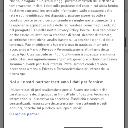
che hai navigato in un sito di viaggi, potremo mostrarti delle offerte a
tema vacanze. Inoltre, i dati sulla posizione (nel caso in cui abbia fornito
il relativo consenso) insieme alle informazioni sulle prestazioni della
rete e agli identificativi del dispositivo, possono essere raccolte e
Porta DoveConviene sempre con te!
condivisi con terze parti per comprendere e migliorare la connettività e
Puoi trovare le migliori offerte dei negozi vicino a te,
le esperienze applicative sulle delle reti wireless, come meglio indicato
salvarle e creare la tua lista del risparmio, comodamente
nel paragrafo 13.b della nostra Privacy Policy. Inoltre, i tuoi dati possono
dal tuo cellulare.
anche essere utilizzati per la creazione di report, ricerche di mercato,
scientifiche e statistiche, analisi basate sulla posizione e analisi delle
SCARICA L’APP
tendenze. Puoi modificare le tue preferenze in qualsiasi momento
accedendo a Menu > Privacy > Personalizzazione all'interno della
nostra App. Cosa succede se rifiuti: Continuerai a visualizzare annunci
pubblicitari, ma riguarderanno argomenti generici e probabilmente non
saranno rilevanti per i tuoi interessi. Potrai sempre cambiare idea
Negozi Coop a Livorno
accedendo a Menu > Privacy > Personalizzazione all'interno della
nostra App.
Noi e i nostri partner trattiamo i dati per fornire:
Utilizzare dati di geolocalizzazione precisi. Scansione attiva delle
caratteristiche del dispositivo ai fini dell’identificazione. Archiviare
informazioni su dispositivo e/o accedervi. Pubblicità e contenuti
personalizzati, misurazione delle prestazioni dei contenuti e degli
© MapTiler
© OpenStreetMap contributors
annunci, ricerche sul pubblico, sviluppo di servizi.
Elenco dei partner
Via Toscana Livorno
1 km
CHIUSO