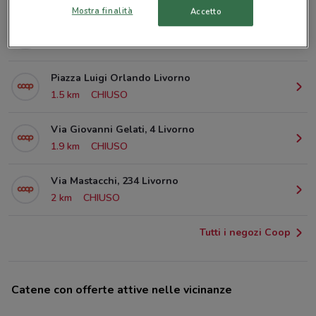
Mostra finalità
Accetto
Via Primo Levi, 57 Livorno
1.3 km
Piazza Luigi Orlando Livorno
1.5 km
CHIUSO
Via Giovanni Gelati, 4 Livorno
1.9 km
CHIUSO
Via Mastacchi, 234 Livorno
2 km
CHIUSO
Tutti i negozi Coop
Catene con offerte attive nelle vicinanze