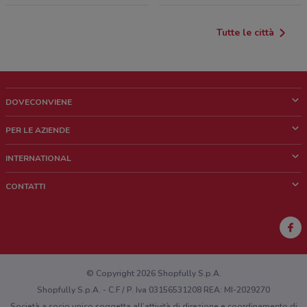
Tutte le città
DOVECONVIENE
Cos'è DoveConviene
PER LE AZIENDE
Chi siamo
Cosa facciamo
INTERNATIONAL
News e media
Richieste commerciali e marketing
Brazil
CONTATTI
Lavora con noi
Mexico
Segnalazione punto vendita
France
Segnalazione Volantino
Australia
Hai un malfunzionamento sul web o sull'app?
New Zealand
© Copyright 2026 Shopfully S.p.A.
Shopfully S.p.A. - C.F / P. Iva 03156531208 REA: MI-2029270
Società a socio unico soggetta all’attività di direzione e coordinamento di