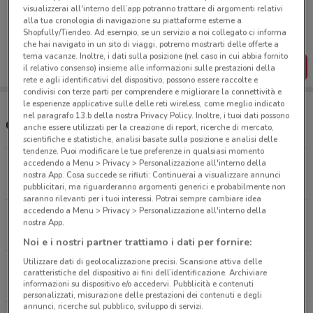
Porta DoveConviene sempre con te!
visualizzerai all'interno dell’app potranno trattare di argomenti relativi
Puoi trovare le migliori offerte dei negozi vicino a te,
alla tua cronologia di navigazione su piattaforme esterne a
salvarle e creare la tua lista del risparmio, comodamente
Shopfully/Tiendeo. Ad esempio, se un servizio a noi collegato ci informa
dal tuo cellulare.
che hai navigato in un sito di viaggi, potremo mostrarti delle offerte a
tema vacanze. Inoltre, i dati sulla posizione (nel caso in cui abbia fornito
SCARICA L’APP
il relativo consenso) insieme alle informazioni sulle prestazioni della
rete e agli identificativi del dispositivo, possono essere raccolte e
condivisi con terze parti per comprendere e migliorare la connettività e
le esperienze applicative sulle delle reti wireless, come meglio indicato
nel paragrafo 13.b della nostra Privacy Policy. Inoltre, i tuoi dati possono
Orari e Negozi Coop
anche essere utilizzati per la creazione di report, ricerche di mercato,
scientifiche e statistiche, analisi basate sulla posizione e analisi delle
tendenze. Puoi modificare le tue preferenze in qualsiasi momento
accedendo a Menu > Privacy > Personalizzazione all'interno della
Via Toscana Livorno
nostra App. Cosa succede se rifiuti: Continuerai a visualizzare annunci
1 km
APERTO
pubblicitari, ma riguarderanno argomenti generici e probabilmente non
saranno rilevanti per i tuoi interessi. Potrai sempre cambiare idea
accedendo a Menu > Privacy > Personalizzazione all'interno della
Via Primo Levi, 57 Livorno
nostra App.
1.3 km
Noi e i nostri partner trattiamo i dati per fornire:
Utilizzare dati di geolocalizzazione precisi. Scansione attiva delle
Piazza Luigi Orlando Livorno
caratteristiche del dispositivo ai fini dell’identificazione. Archiviare
1.5 km
CHIUSO
informazioni su dispositivo e/o accedervi. Pubblicità e contenuti
personalizzati, misurazione delle prestazioni dei contenuti e degli
annunci, ricerche sul pubblico, sviluppo di servizi.