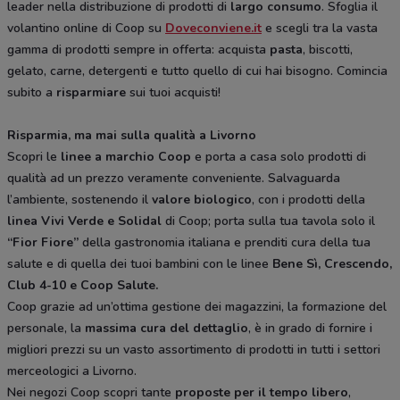
leader nella distribuzione di prodotti di
largo consumo
. Sfoglia il
volantino online di Coop su
Doveconviene.it
e scegli tra la vasta
gamma di prodotti sempre in offerta: acquista
pasta
, biscotti,
gelato, carne, detergenti e tutto quello di cui hai bisogno. Comincia
subito a
risparmiare
sui tuoi acquisti!
Risparmia, ma mai sulla qualità a Livorno
Scopri le
linee a marchio Coop
e porta a casa solo prodotti di
qualità ad un prezzo veramente conveniente. Salvaguarda
l’ambiente, sostenendo il
valore biologico
, con i prodotti della
linea Vivi Verde e Solidal
di Coop; porta sulla tua tavola solo il
“Fior Fiore”
della gastronomia italiana e prenditi cura della tua
salute e di quella dei tuoi bambini con le linee
Bene Sì, Crescendo,
Club 4-10 e Coop Salute.
Coop grazie ad un’ottima gestione dei magazzini, la formazione del
personale, la
massima cura del dettaglio
, è in grado di fornire i
migliori prezzi su un vasto assortimento di prodotti in tutti i settori
merceologici a Livorno.
Nei negozi Coop scopri tante
proposte per il tempo libero
,