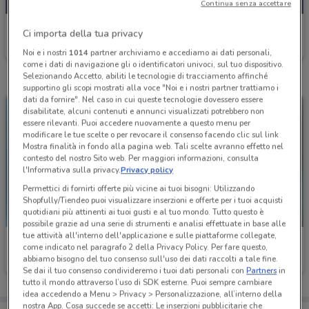
Continua senza accettare
Coop
Ci importa della tua privacy
Scade mercoledì
18.8 km
Noi e i nostri
1014
partner archiviamo e accediamo ai dati personali,
come i dati di navigazione gli o identificatori univoci, sul tuo dispositivo.
Selezionando Accetto, abiliti le tecnologie di tracciamento affinché
supportino gli scopi mostrati alla voce "Noi e i nostri partner trattiamo i
dati da fornire". Nel caso in cui queste tecnologie dovessero essere
disabilitate, alcuni contenuti e annunci visualizzati potrebbero non
essere rilevanti. Puoi accedere nuovamente a questo menu per
modificare le tue scelte o per revocare il consenso facendo clic sul link
Mostra finalità in fondo alla pagina web. Tali scelte avranno effetto nel
contesto del nostro Sito web. Per maggiori informazioni, consulta
l'Informativa sulla privacy.
Privacy policy
Permettici di fornirti offerte più vicine ai tuoi bisogni: Utilizzando
Shopfully/Tiendeo puoi visualizzare inserzioni e offerte per i tuoi acquisti
quotidiani più attinenti ai tuoi gusti e al tuo mondo. Tutto questo è
NUOVO
possibile grazie ad una serie di strumenti e analisi effettuate in base alle
tue attività all'interno dell'applicazione e sulle piattaforme collegate,
Coop
Coop
come indicato nel paragrafo 2 della Privacy Policy. Per fare questo,
abbiamo bisogno del tuo consenso sull'uso dei dati raccolti a tale fine.
Scade il 31/12
18.9 km
Scade il 19/08
21.1 km
Se dai il tuo consenso condivideremo i tuoi dati personali con
Partners
in
tutto il mondo attraverso l’uso di SDK esterne. Puoi sempre cambiare
idea accedendo a Menu > Privacy > Personalizzazione, all’interno della
nostra App. Cosa succede se accetti: Le inserzioni pubblicitarie che