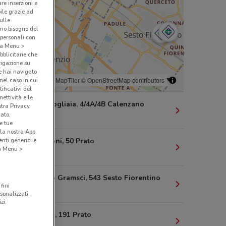
are inserzioni e
bile grazie ad
sulle
amo bisogno del
 personali con
o a Menu >
bblicitarie che
vigazione su
e hai navigato
© MapTiler
© OpenStreetMap contributors
(nel caso in cui
ificativi del
ettività e le
Via Della Fogliaia, 4/4A/4B Calenzano
stra Privacy
cato,
686 m
e tue
la nostra App.
nti generici e
Viale Marconi, 50 Prato
 a Menu >
3.4 km
Via Antonio Gramsci, 543 Sesto Fiorentino
fini
4.2 km
sonalizzati,
zi.
Via Ferrucci, 191 Prato