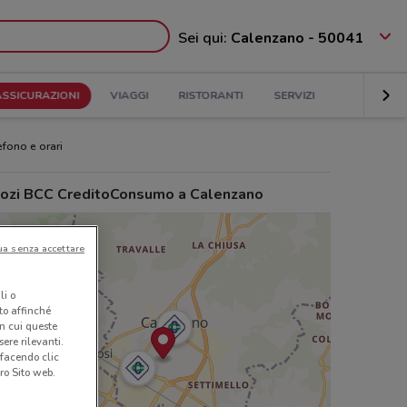
Sei qui:
Calenzano - 50041
ASSICURAZIONI
VIAGGI
RISTORANTI
SERVIZI
efono e orari
ozi BCC CreditoConsumo a Calenzano
ua senza accettare
li o
nto affinché
in cui queste
ere rilevanti.
 facendo clic
ro Sito web.