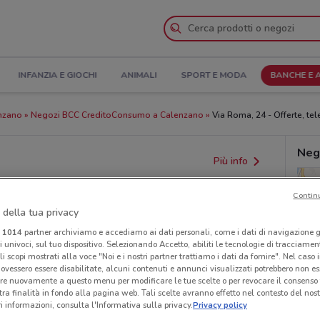
INFANZIA E GIOCHI
ANIMALI
SPORT E MODA
BANCHE E 
enzano
Negozi BCC CreditoConsumo a Calenzano
Via Roma, 24 - Offerte, tel
Neg
Più info
Contin
 della tua privacy
i
1014
partner archiviamo e accediamo ai dati personali, come i dati di navigazione g
ri univoci, sul tuo dispositivo. Selezionando Accetto, abiliti le tecnologie di tracciame
li scopi mostrati alla voce "Noi e i nostri partner trattiamo i dati da fornire". Nel caso 
ovessero essere disabilitate, alcuni contenuti e annunci visualizzati potrebbero non ess
re nuovamente a questo menu per modificare le tue scelte o per revocare il consenso
provvedimenti regionali o nazionali. Verifica l’accuratezza
tra finalità in fondo alla pagina web. Tali scelte avranno effetto nel contesto del nost
 informazioni, consulta l'Informativa sulla privacy.
Privacy policy