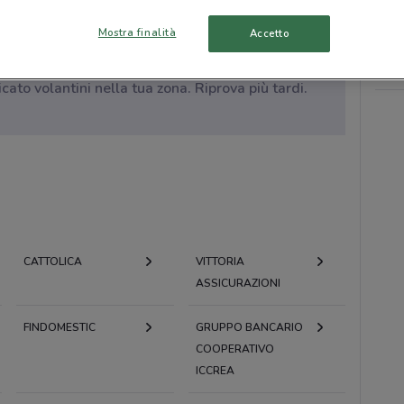
Mostra finalità
Accetto
to volantini nella tua zona. Riprova più tardi.
CATTOLICA
VITTORIA
ASSICURAZIONI
FINDOMESTIC
GRUPPO BANCARIO
COOPERATIVO
ICCREA