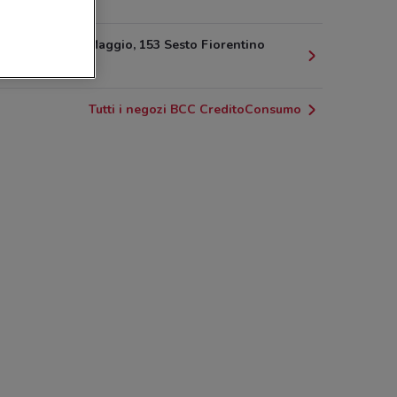
4.3 km
Via Primo Maggio, 153 Sesto Fiorentino
4.4 km
Tutti i negozi BCC CreditoConsumo