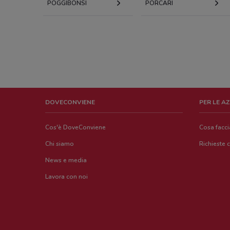
POGGIBONSI
PORCARI
DOVECONVIENE
PER LE A
Cos'è DoveConviene
Cosa facc
Chi siamo
Richieste 
News e media
Lavora con noi