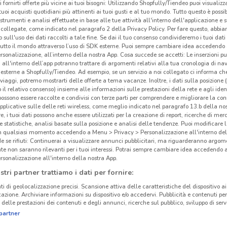
i fornirti offerte più vicine ai tuoi bisogni: Utilizzando Shopfully/Tiendeo puoi visualizz
i tuoi acquisti quotidiani più attinenti ai tuoi gusti e al tuo mondo. Tutto questo è possi
 strumenti e analisi effettuate in base alle tue attività all'interno dell'applicazione e 
collegate, come indicato nel paragrafo 2 della Privacy Policy. Per fare questo, abbi
 sull'uso dei dati raccolti a tale fine. Se dai il tuo consenso condivideremo i tuoi dati
tutto il mondo attraverso l’uso di SDK esterne. Puoi sempre cambiare idea accedend
rsonalizzazione, all’interno della nostra App. Cosa succede se accetti: Le inserzioni pu
i all'interno dell’app potranno trattare di argomenti relativi alla tua cronologia di na
esterne a Shopfully/Tiendeo. Ad esempio, se un servizio a noi collegato ci informa ch
i viaggi, potremo mostrarti delle offerte a tema vacanze. Inoltre, i dati sulla posizione 
o il relativo consenso) insieme alle informazioni sulle prestazioni della rete e agli ident
 possono essere raccolte e condivisi con terze parti per comprendere e migliorare la conn
pplicative sulle delle reti wireless, come meglio indicato nel paragrafo 13.b della no
re, i tuoi dati possono anche essere utilizzati per la creazione di report, ricerche di mer
 e statistiche, analisi basate sulla posizione e analisi delle tendenze. Puoi modificare l
in qualsiasi momento accedendo a Menu > Privacy > Personalizzazione all'interno del
 se rifiuti: Continuerai a visualizzare annunci pubblicitari, ma riguarderanno argome
te non saranno rilevanti per i tuoi interessi. Potrai sempre cambiare idea accedendo
rsonalizzazione all'interno della nostra App.
stri partner trattiamo i dati per fornire:
ti di geolocalizzazione precisi. Scansione attiva delle caratteristiche del dispositivo ai 
icazione. Archiviare informazioni su dispositivo e/o accedervi. Pubblicità e contenuti per
delle prestazioni dei contenuti e degli annunci, ricerche sul pubblico, sviluppo di servi
partner