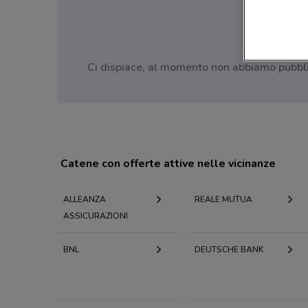
Ci dispiace, al momento non abbiamo pubblica
Catene con offerte attive nelle vicinanze
ALLEANZA
REALE MUTUA
ASSICURAZIONI
BNL
DEUTSCHE BANK