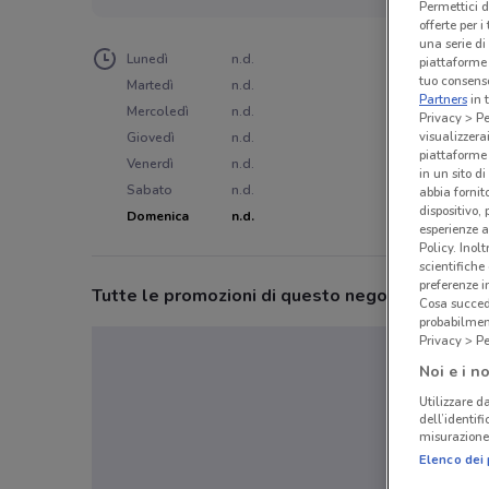
Permettici d
offerte per 
una serie di
Lunedì
n.d.
piattaforme 
tuo consenso
Martedì
n.d.
Partners
in 
Mercoledì
n.d.
Privacy > Pe
visualizzera
Giovedì
n.d.
piattaforme 
Venerdì
n.d.
in un sito d
Sabato
n.d.
abbia fornit
dispositivo,
Domenica
n.d.
esperienze a
Policy. Inolt
scientifiche
preferenze 
Tutte le promozioni di questo negozio
Cosa succede
probabilmen
Privacy > Pe
Noi e i no
Utilizzare da
dell’identif
misurazione 
Elenco dei 