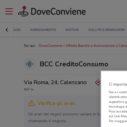
BRICOLAGE
ARREDAMENTO
MOTORI
SALUTE E BENESSERE
Sei qui:
DoveConviene
Offerte Banche e Assicurazioni a Cal
BCC CreditoConsumo
Via Roma, 24, Calenzano
Ci importa
847 m
Noi e i nostr
identificato
supportino g
Verifica gli orari
tecnologie d
Puoi accede
Gli orari dei negozi possono variare in base agli ultimi 
sul link Mos
chiamando il negozio.
Per maggiori