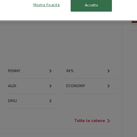
Mostra finalità
Accetto
PENNY
IN'S
ALDI
ECONOMY
DPIU
Tutte le catene