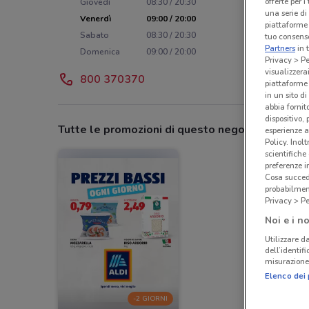
offerte per 
Giovedì
08:30 / 20:30
una serie di
Venerdì
09:00 / 20:00
piattaforme 
Sabato
08:30 / 20:30
tuo consenso
Partners
in 
Domenica
09:00 / 20:00
Privacy > Pe
visualizzera
800 370370
piattaforme 
in un sito d
abbia fornit
dispositivo,
Tutte le promozioni di questo negozio
esperienze a
Policy. Inolt
scientifiche
preferenze 
Cosa succede
probabilmen
Privacy > Pe
Noi e i no
Utilizzare da
dell’identif
misurazione 
Elenco dei 
-2 GIORNI