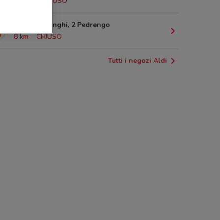
6.8 km
CHIUSO
Via Pino Longhi, 2 Pedrengo
8 km
CHIUSO
Tutti i negozi Aldi