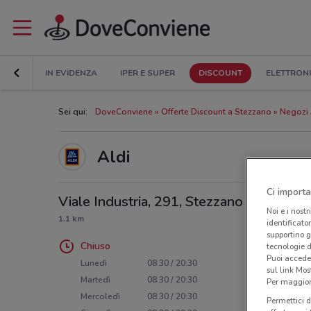
IN EVIDENZA
IPER E SUPER
DISCOUNT
ELETTRON
Sei qui:
DoveConviene
Offerte Discount a Stezzano
Negozi 
Aldi
Ci importa
Viale Industria, 291, Stezzano
Noi e i nostr
1.1 km
identificato
supportino g
Chiuso
tecnologie d
Puoi accede
Lunedì
08:30 / 20:30
sul link Mos
Martedì
08:30 / 20:30
Per maggiori
Mercoledì
08:30 / 20:30
Permettici d