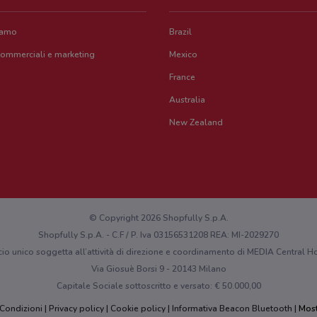
iamo
Brazil
commerciali e marketing
Mexico
France
Australia
New Zealand
© Copyright 2026 Shopfully S.p.A.
Shopfully S.p.A. - C.F / P. Iva 03156531208 REA: MI-2029270
cio unico soggetta all’attività di direzione e coordinamento di MEDIA Central
Via Giosuè Borsi 9 - 20143 Milano
Capitale Sociale sottoscritto e versato: € 50.000,00
 Condizioni
Privacy policy
Cookie policy
Informativa Beacon Bluetooth
Most