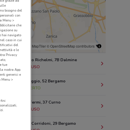
bile grazie ad
sulle
amo bisogno del
 personali con
o a Menu >
bblicitarie che
vigazione su
e hai navigato
(nel caso in cui
ificativi del
© MapTiler
© OpenStreetMap contributors
ettività e le
stra Privacy
Via Agostino Richelmi, 7B Dalmine
cato,
e tue
2.5 km
CHIUSO
la nostra App.
nti generici e
 a Menu >
Via Xxiv Maggio, 52 Bergamo
4.7 km
APERTO
fini
Via Enrico Fermi, 37 Curno
sonalizzati,
4.9 km
CHIUSO
zi.
Via Filippo Corridoni, 29 Bergamo