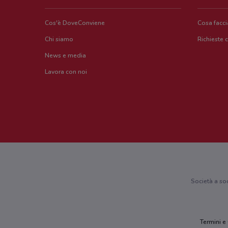
Cos'è DoveConviene
Cosa facc
Chi siamo
Richieste 
News e media
Lavora con noi
Società a so
Termini e