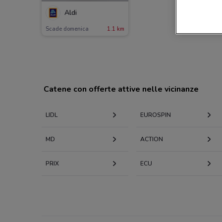
Aldi
Scade domenica
1.1 km
Catene con offerte attive nelle vicinanze
LIDL
EUROSPIN
MD
ACTION
PRIX
ECU