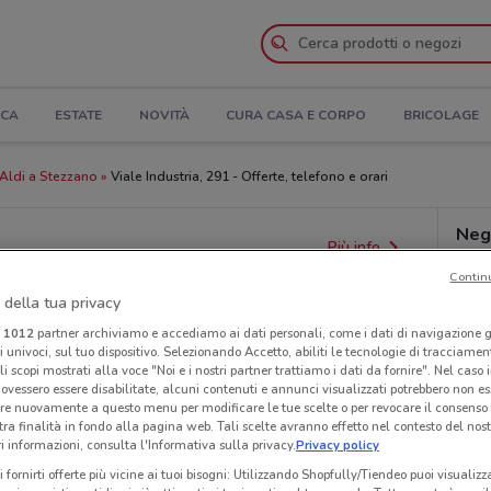
ICA
ESTATE
NOVITÀ
CURA CASA E CORPO
BRICOLAGE
Aldi a Stezzano
Viale Industria, 291 - Offerte, telefono e orari
Neg
Più info
Contin
 della tua privacy
i
1012
partner archiviamo e accediamo ai dati personali, come i dati di navigazione g
ri univoci, sul tuo dispositivo. Selezionando Accetto, abiliti le tecnologie di tracciame
li scopi mostrati alla voce "Noi e i nostri partner trattiamo i dati da fornire". Nel caso 
ovessero essere disabilitate, alcuni contenuti e annunci visualizzati potrebbero non ess
re nuovamente a questo menu per modificare le tue scelte o per revocare il consenso
tra finalità in fondo alla pagina web. Tali scelte avranno effetto nel contesto del nost
 informazioni, consulta l'Informativa sulla privacy.
Privacy policy
i fornirti offerte più vicine ai tuoi bisogni: Utilizzando Shopfully/Tiendeo puoi visualizz