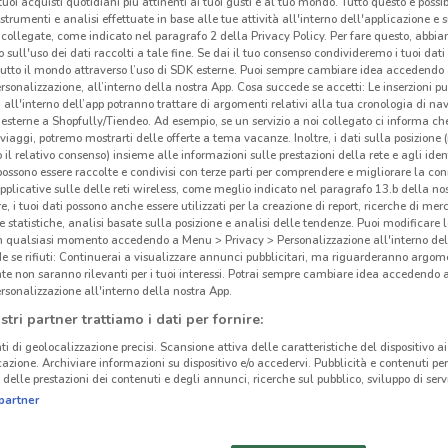
i tuoi acquisti quotidiani più attinenti ai tuoi gusti e al tuo mondo. Tutto questo è possi
 strumenti e analisi effettuate in base alle tue attività all'interno dell'applicazione e 
collegate, come indicato nel paragrafo 2 della Privacy Policy. Per fare questo, abbi
 sull'uso dei dati raccolti a tale fine. Se dai il tuo consenso condivideremo i tuoi dati
tutto il mondo attraverso l’uso di SDK esterne. Puoi sempre cambiare idea accedend
rsonalizzazione, all’interno della nostra App. Cosa succede se accetti: Le inserzioni pu
i all'interno dell’app potranno trattare di argomenti relativi alla tua cronologia di na
esterne a Shopfully/Tiendeo. Ad esempio, se un servizio a noi collegato ci informa ch
i viaggi, potremo mostrarti delle offerte a tema vacanze. Inoltre, i dati sulla posizione 
o il relativo consenso) insieme alle informazioni sulle prestazioni della rete e agli ident
 possono essere raccolte e condivisi con terze parti per comprendere e migliorare la conn
pplicative sulle delle reti wireless, come meglio indicato nel paragrafo 13.b della no
re, i tuoi dati possono anche essere utilizzati per la creazione di report, ricerche di mer
 e statistiche, analisi basate sulla posizione e analisi delle tendenze. Puoi modificare l
in qualsiasi momento accedendo a Menu > Privacy > Personalizzazione all'interno del
 se rifiuti: Continuerai a visualizzare annunci pubblicitari, ma riguarderanno argome
te non saranno rilevanti per i tuoi interessi. Potrai sempre cambiare idea accedendo
rsonalizzazione all'interno della nostra App.
stri partner trattiamo i dati per fornire:
ti di geolocalizzazione precisi. Scansione attiva delle caratteristiche del dispositivo ai 
icazione. Archiviare informazioni su dispositivo e/o accedervi. Pubblicità e contenuti per
delle prestazioni dei contenuti e degli annunci, ricerche sul pubblico, sviluppo di servi
partner