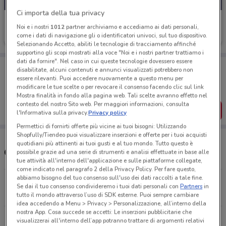
Ci importa della tua privacy
Eurospin
Noi e i nostri
1012
partner archiviamo e accediamo ai dati personali,
come i dati di navigazione gli o identificatori univoci, sul tuo dispositivo.
Scade domenica
3.6 km
Selezionando Accetto, abiliti le tecnologie di tracciamento affinché
supportino gli scopi mostrati alla voce "Noi e i nostri partner trattiamo i
dati da fornire". Nel caso in cui queste tecnologie dovessero essere
Porta DoveConviene sempre con te!
disabilitate, alcuni contenuti e annunci visualizzati potrebbero non
Puoi trovare le migliori offerte dei negozi vicino a te,
essere rilevanti. Puoi accedere nuovamente a questo menu per
salvarle e creare la tua lista del risparmio, comodamente
modificare le tue scelte o per revocare il consenso facendo clic sul link
dal tuo cellulare.
Mostra finalità in fondo alla pagina web. Tali scelte avranno effetto nel
contesto del nostro Sito web. Per maggiori informazioni, consulta
SCARICA L’APP
l'Informativa sulla privacy.
Privacy policy
Permettici di fornirti offerte più vicine ai tuoi bisogni: Utilizzando
Shopfully/Tiendeo puoi visualizzare inserzioni e offerte per i tuoi acquisti
quotidiani più attinenti ai tuoi gusti e al tuo mondo. Tutto questo è
Orari e Negozi Eurospin
possibile grazie ad una serie di strumenti e analisi effettuate in base alle
tue attività all'interno dell'applicazione e sulle piattaforme collegate,
come indicato nel paragrafo 2 della Privacy Policy. Per fare questo,
abbiamo bisogno del tuo consenso sull'uso dei dati raccolti a tale fine.
Via Pietro Spino, 10 Bergamo
Se dai il tuo consenso condivideremo i tuoi dati personali con
Partners
in
3.6 km
tutto il mondo attraverso l’uso di SDK esterne. Puoi sempre cambiare
idea accedendo a Menu > Privacy > Personalizzazione, all’interno della
nostra App. Cosa succede se accetti: Le inserzioni pubblicitarie che
Via Bergamo, 68 Curno
visualizzerai all'interno dell’app potranno trattare di argomenti relativi