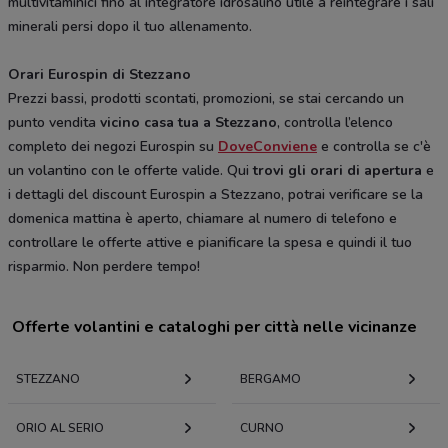
multivitaminici fino al integratore idrosalino utile a reintegrare i sali
minerali persi dopo il tuo allenamento.
Orari Eurospin di Stezzano
Prezzi bassi, prodotti scontati, promozioni, se stai cercando un
punto vendita
vicino casa tua a Stezzano
, controlla l’elenco
completo dei negozi Eurospin su
DoveConviene
e controlla se c'è
un volantino con le offerte valide. Qui
trovi gli orari di apertura
e
i dettagli del discount Eurospin a Stezzano, potrai verificare se la
domenica mattina è aperto, chiamare al numero di telefono e
controllare le offerte attive e pianificare la spesa e quindi il tuo
risparmio. Non perdere tempo!
Offerte volantini e cataloghi per città nelle vicinanze
STEZZANO
BERGAMO
ORIO AL SERIO
CURNO