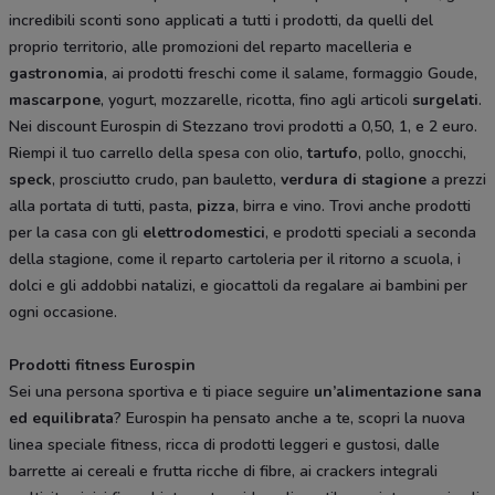
incredibili sconti sono applicati a tutti i prodotti, da quelli del
proprio territorio, alle promozioni del reparto macelleria e
gastronomia
, ai prodotti freschi come il salame, formaggio Goude,
mascarpone
, yogurt, mozzarelle, ricotta, fino agli articoli
surgelati
.
Nei discount Eurospin di Stezzano trovi prodotti a 0,50, 1, e 2 euro.
Riempi il tuo carrello della spesa con olio,
tartufo
, pollo, gnocchi,
speck
, prosciutto crudo, pan bauletto,
verdura di stagione
a prezzi
alla portata di tutti, pasta,
pizza
, birra e vino. Trovi anche prodotti
per la casa con gli
elettrodomestici
, e prodotti speciali a seconda
della stagione, come il reparto cartoleria per il ritorno a scuola, i
dolci e gli addobbi natalizi, e giocattoli da regalare ai bambini per
ogni occasione.
Prodotti fitness Eurospin
Sei una persona sportiva e ti piace seguire
un’alimentazione sana
ed equilibrata
? Eurospin ha pensato anche a te, scopri la nuova
linea speciale fitness, ricca di prodotti leggeri e gustosi, dalle
barrette ai cereali e frutta ricche di fibre, ai crackers integrali