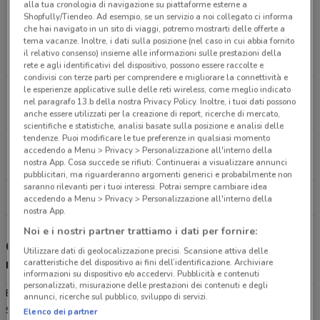
alla tua cronologia di navigazione su piattaforme esterne a
4.7 km
Shopfully/Tiendeo. Ad esempio, se un servizio a noi collegato ci informa
che hai navigato in un sito di viaggi, potremo mostrarti delle offerte a
Via Fornas, 1 Osio Di Sopra
tema vacanze. Inoltre, i dati sulla posizione (nel caso in cui abbia fornito
il relativo consenso) insieme alle informazioni sulle prestazioni della
5.3 km
CHIUSO
rete e agli identificativi del dispositivo, possono essere raccolte e
condivisi con terze parti per comprendere e migliorare la connettività e
le esperienze applicative sulle delle reti wireless, come meglio indicato
Via Nazionale Ang. Fonderia Rumi Seriate
nel paragrafo 13.b della nostra Privacy Policy. Inoltre, i tuoi dati possono
7.4 km
CHIUSO
anche essere utilizzati per la creazione di report, ricerche di mercato,
scientifiche e statistiche, analisi basate sulla posizione e analisi delle
tendenze. Puoi modificare le tue preferenze in qualsiasi momento
Via Locatelli, 1 Brembate Di Sopra
accedendo a Menu > Privacy > Personalizzazione all'interno della
9 km
CHIUSO
nostra App. Cosa succede se rifiuti: Continuerai a visualizzare annunci
pubblicitari, ma riguarderanno argomenti generici e probabilmente non
saranno rilevanti per i tuoi interessi. Potrai sempre cambiare idea
Tutti i negozi Eurospin
accedendo a Menu > Privacy > Personalizzazione all'interno della
nostra App.
Noi e i nostri partner trattiamo i dati per fornire:
Gli sconti del nuovo volantino Eurospin e i
Utilizzare dati di geolocalizzazione precisi. Scansione attiva delle
negozi
caratteristiche del dispositivo ai fini dell’identificazione. Archiviare
informazioni su dispositivo e/o accedervi. Pubblicità e contenuti
personalizzati, misurazione delle prestazioni dei contenuti e degli
Eurospin è presente in vari punti della città: lo trovi in Via Pietro
annunci, ricerche sul pubblico, sviluppo di servizi.
Spino 10 Bergamo, Via Bergamo 68 Curno, Via Fornas 1 Osio Di
Elenco dei partner