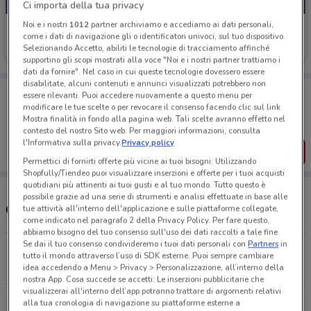
Ci importa della tua privacy
Noi e i nostri
1012
partner archiviamo e accediamo ai dati personali,
MD
come i dati di navigazione gli o identificatori univoci, sul tuo dispositivo.
Selezionando Accetto, abiliti le tecnologie di tracciamento affinché
Scade domenica
2.3 km
supportino gli scopi mostrati alla voce "Noi e i nostri partner trattiamo i
dati da fornire". Nel caso in cui queste tecnologie dovessero essere
disabilitate, alcuni contenuti e annunci visualizzati potrebbero non
Porta DoveConviene sempre con te!
essere rilevanti. Puoi accedere nuovamente a questo menu per
Puoi trovare le migliori offerte dei negozi vicino a te,
modificare le tue scelte o per revocare il consenso facendo clic sul link
salvarle e creare la tua lista del risparmio, comodamente
Mostra finalità in fondo alla pagina web. Tali scelte avranno effetto nel
dal tuo cellulare.
contesto del nostro Sito web. Per maggiori informazioni, consulta
l'Informativa sulla privacy.
Privacy policy
SCARICA L’APP
Permettici di fornirti offerte più vicine ai tuoi bisogni: Utilizzando
Shopfully/Tiendeo puoi visualizzare inserzioni e offerte per i tuoi acquisti
quotidiani più attinenti ai tuoi gusti e al tuo mondo. Tutto questo è
possibile grazie ad una serie di strumenti e analisi effettuate in base alle
Orari e Negozi MD
tue attività all'interno dell'applicazione e sulle piattaforme collegate,
come indicato nel paragrafo 2 della Privacy Policy. Per fare questo,
abbiamo bisogno del tuo consenso sull'uso dei dati raccolti a tale fine.
Se dai il tuo consenso condivideremo i tuoi dati personali con
Partners
in
Via Roggia Morlana, 6 Dalmine
tutto il mondo attraverso l’uso di SDK esterne. Puoi sempre cambiare
2.3 km
CHIUSO
idea accedendo a Menu > Privacy > Personalizzazione, all’interno della
nostra App. Cosa succede se accetti: Le inserzioni pubblicitarie che
visualizzerai all'interno dell’app potranno trattare di argomenti relativi
Via Aldo Moro, 12 Zanica
alla tua cronologia di navigazione su piattaforme esterne a