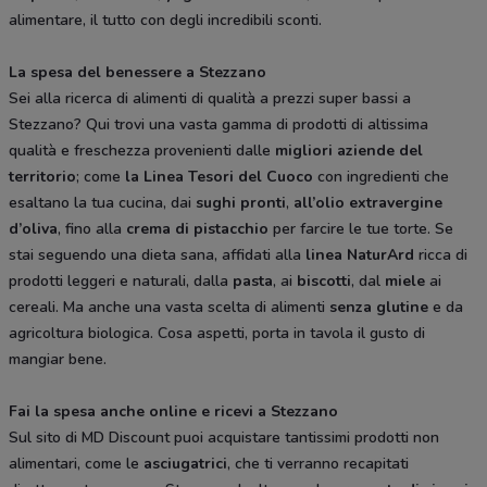
alimentare, il tutto con degli incredibili sconti.
La spesa del benessere a Stezzano
Sei alla ricerca di alimenti di qualità a prezzi super bassi a
Stezzano? Qui trovi una vasta gamma di prodotti di altissima
qualità e freschezza provenienti dalle
migliori aziende del
territorio
; come
la Linea Tesori del Cuoco
con ingredienti che
esaltano la tua cucina, dai
sughi pronti
,
all’olio extravergine
d’oliva
, fino alla
crema di pistacchio
per farcire le tue torte. Se
stai seguendo una dieta sana, affidati alla
linea NaturArd
ricca di
prodotti leggeri e naturali, dalla
pasta
, ai
biscotti
, dal
miele
ai
cereali. Ma anche una vasta scelta di alimenti
senza glutine
e da
agricoltura biologica. Cosa aspetti, porta in tavola il gusto di
mangiar bene.
Fai la spesa anche online e ricevi a Stezzano
Sul sito di MD Discount puoi acquistare tantissimi prodotti non
alimentari, come le
asciugatrici
, che ti verranno recapitati