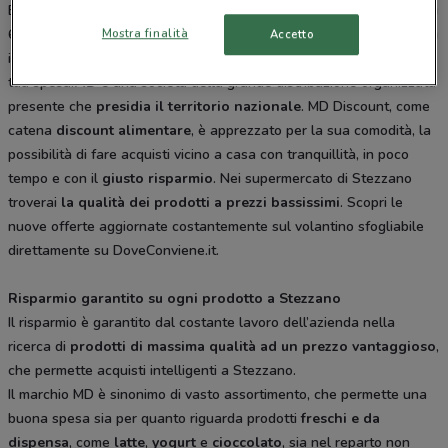
Brembo 14 Dalmine, Via Borgo Palazzo 193 Bergamo, Via Ghislandi
Mostra finalità
61 Bergamo, Via Milano 9 Osio Sotto. Tutti i negozi sono aperti tutti
Accetto
i giorni dal Lunedì alla Domenica e offrono i migliori prodotti per la
tua spesa.
MD
è una società della grande distribuzione organizzata
presente che
presidia il territorio nazionale
. MD Discount, come
catena
discount alimentare
, è apprezzato per la sua comodità, la
possibilità di fare acquisti vicino a casa con tranquillità, in poco
tempo e con il
giusto risparmio
. Nei supermercato di Stezzano
troverai
la qualità dei prodotti a prezzi bassissimi
. Scopri le
nuove offerte aggiornate costantemente sul volantino sfogliabile
direttamente su DoveConviene.it.
Risparmio garantito su ogni prodotto a Stezzano
Il risparmio è garantito dal costante lavoro dell’azienda nella
ricerca di
prodotti di massima qualità ad un prezzo vantaggioso
,
che permette acquisti intelligenti a Stezzano.
Il marchio MD è sinonimo di vasto assortimento, che permette una
buona spesa sia per quanto riguarda prodotti
freschi e da
dispensa
, come
latte
,
yogurt
e
cioccolato
, sia nel reparto non