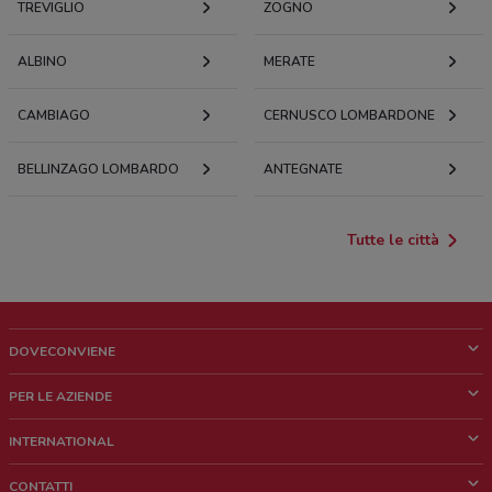
TREVIGLIO
ZOGNO
ALBINO
MERATE
CAMBIAGO
CERNUSCO LOMBARDONE
BELLINZAGO LOMBARDO
ANTEGNATE
Tutte le città
DOVECONVIENE
Cos'è DoveConviene
PER LE AZIENDE
Chi siamo
Cosa facciamo
INTERNATIONAL
News e media
Richieste commerciali e marketing
Brazil
CONTATTI