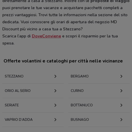
direttamente a casa a Stezzano. Inoltre con le
proposte di viaggio
puoi prenotare le tue vacanze e acquistare pacchetti completi a
prezzi vantaggiosi. Trovi tutte le informazioni nella sezione del sito
dedicata. Vuoi conoscere gli orari di apertura del negozio MD
Discount più vicino a casa tua a Stezzano?
Scarica l’app di
DoveConviene
e scopri il risparmio per la tua
spesa.
Offerte volantini e cataloghi per città nelle vicinanze
STEZZANO
BERGAMO
ORIO AL SERIO
CURNO
SERIATE
BOTTANUCO
VAPRIO D’ADDA
BUSNAGO