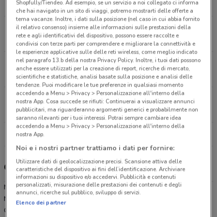
Shopfully/Tiendeo. Ad esempio, se un servizio a noi collegato ci informa
2.4 km
CHIUSO
che hai navigato in un sito di viaggi, potremo mostrarti delle offerte a
tema vacanze. Inoltre, i dati sulla posizione (nel caso in cui abbia fornito
il relativo consenso) insieme alle informazioni sulle prestazioni della
Via Guglielmo Oberdan, 35 Azzano San Paolo
rete e agli identificativi del dispositivo, possono essere raccolte e
2.4 km
CHIUSO
condivisi con terze parti per comprendere e migliorare la connettività e
le esperienze applicative sulle delle reti wireless, come meglio indicato
nel paragrafo 13.b della nostra Privacy Policy. Inoltre, i tuoi dati possono
Viale Europa, 28 Treviolo
anche essere utilizzati per la creazione di report, ricerche di mercato,
3.1 km
CHIUSO
scientifiche e statistiche, analisi basate sulla posizione e analisi delle
tendenze. Puoi modificare le tue preferenze in qualsiasi momento
accedendo a Menu > Privacy > Personalizzazione all'interno della
Via Brembo, 14 Dalmine
nostra App. Cosa succede se rifiuti: Continuerai a visualizzare annunci
pubblicitari, ma riguarderanno argomenti generici e probabilmente non
5 km
CHIUSO
saranno rilevanti per i tuoi interessi. Potrai sempre cambiare idea
accedendo a Menu > Privacy > Personalizzazione all'interno della
Tutti i negozi MD
nostra App.
Noi e i nostri partner trattiamo i dati per fornire:
Utilizzare dati di geolocalizzazione precisi. Scansione attiva delle
Gli sconti del nuovo volantino MD e i negozi
caratteristiche del dispositivo ai fini dell’identificazione. Archiviare
informazioni su dispositivo e/o accedervi. Pubblicità e contenuti
personalizzati, misurazione delle prestazioni dei contenuti e degli
MD è presente in vari punti della città: lo trovi in Via Roggia
annunci, ricerche sul pubblico, sviluppo di servizi.
Morlana 6 Dalmine, Via Aldo Moro 12 Zanica, Via Guglielmo
Elenco dei partner
Oberdan 35 Azzano San Paolo, Viale Europa 28 Treviolo, Via