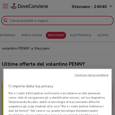
Stezzano - 24040
 EVIDENZA
IPER E SUPER
DISCOUNT
ELETTRONICA
ESTATE
volantino PENNY a Stezzano
Ultime offerte del volantino PENNY
Continua senza accettare
Ci importa della tua privacy
Noi e i nostri
1012
partner archiviamo e accediamo ai dati personali,
come i dati di navigazione gli o identificatori univoci, sul tuo dispositivo.
Selezionando Accetto, abiliti le tecnologie di tracciamento affinché
supportino gli scopi mostrati alla voce "Noi e i nostri partner trattiamo i
dati da fornire". Nel caso in cui queste tecnologie dovessero essere