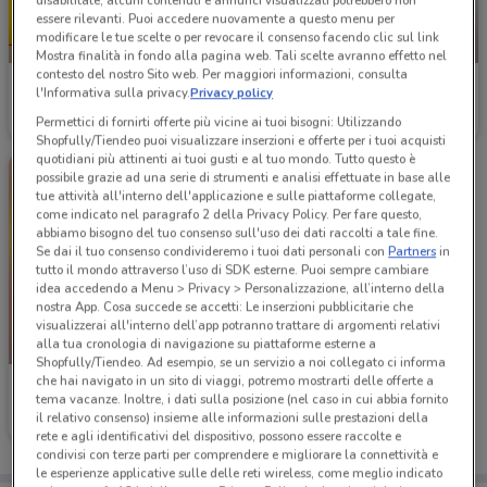
disabilitate, alcuni contenuti e annunci visualizzati potrebbero non
essere rilevanti. Puoi accedere nuovamente a questo menu per
modificare le tue scelte o per revocare il consenso facendo clic sul link
NUOVO
-5 GIORNI
Mostra finalità in fondo alla pagina web. Tali scelte avranno effetto nel
contesto del nostro Sito web. Per maggiori informazioni, consulta
PENNY
PENNY
l'Informativa sulla privacy.
Privacy policy
Permettici di fornirti offerte più vicine ai tuoi bisogni: Utilizzando
Scade mercoledì
9.3 km
Scade mercoledì
3.8 km
Shopfully/Tiendeo puoi visualizzare inserzioni e offerte per i tuoi acquisti
quotidiani più attinenti ai tuoi gusti e al tuo mondo. Tutto questo è
possibile grazie ad una serie di strumenti e analisi effettuate in base alle
tue attività all'interno dell'applicazione e sulle piattaforme collegate,
come indicato nel paragrafo 2 della Privacy Policy. Per fare questo,
abbiamo bisogno del tuo consenso sull'uso dei dati raccolti a tale fine.
Se dai il tuo consenso condivideremo i tuoi dati personali con
Partners
in
tutto il mondo attraverso l’uso di SDK esterne. Puoi sempre cambiare
idea accedendo a Menu > Privacy > Personalizzazione, all’interno della
nostra App. Cosa succede se accetti: Le inserzioni pubblicitarie che
visualizzerai all'interno dell’app potranno trattare di argomenti relativi
alla tua cronologia di navigazione su piattaforme esterne a
NUOVO
Shopfully/Tiendeo. Ad esempio, se un servizio a noi collegato ci informa
che hai navigato in un sito di viaggi, potremo mostrarti delle offerte a
PENNY
tema vacanze. Inoltre, i dati sulla posizione (nel caso in cui abbia fornito
il relativo consenso) insieme alle informazioni sulle prestazioni della
Scade mercoledì
3.8 km
rete e agli identificativi del dispositivo, possono essere raccolte e
condivisi con terze parti per comprendere e migliorare la connettività e
le esperienze applicative sulle delle reti wireless, come meglio indicato