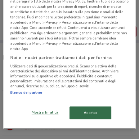
nel paragrafo 13.b della nostra Privacy Policy. Inoltre, i tuoi dati possono
Porta DoveConviene sempre con te!
anche essere utilizzati per la creazione di report, ricerche di mercato,
Puoi trovare le migliori offerte dei negozi vicino a te,
scientifiche e statistiche, analisi basate sulla posizione e analisi delle
salvarle e creare la tua lista del risparmio, comodamente
tendenze. Puoi modificare le tue preferenze in qualsiasi momento
dal tuo cellulare.
accedendo a Menu > Privacy > Personalizzazione all'interno della
nostra App. Cosa succede se rifiuti: Continuerai a visualizzare annunci
SCARICA L’APP
pubblicitari, ma riguarderanno argomenti generici e probabilmente non
saranno rilevanti per i tuoi interessi. Potrai sempre cambiare idea
accedendo a Menu > Privacy > Personalizzazione all'interno della
nostra App.
Negozi PENNY a Stezzano
Noi e i nostri partner trattiamo i dati per fornire:
Utilizzare dati di geolocalizzazione precisi. Scansione attiva delle
caratteristiche del dispositivo ai fini dell’identificazione. Archiviare
Via Manzoni, 7 Dalmine
informazioni su dispositivo e/o accedervi. Pubblicità e contenuti
personalizzati, misurazione delle prestazioni dei contenuti e degli
3.8 km
APERTO
annunci, ricerche sul pubblico, sviluppo di servizi.
Elenco dei partner
Via Ghislandi, 79 Bergamo
6.2 km
APERTO
Mostra finalità
Accetto
Via S. Giovanni Bosco, 65 Ponte San Pietro
7.2 km
APERTO