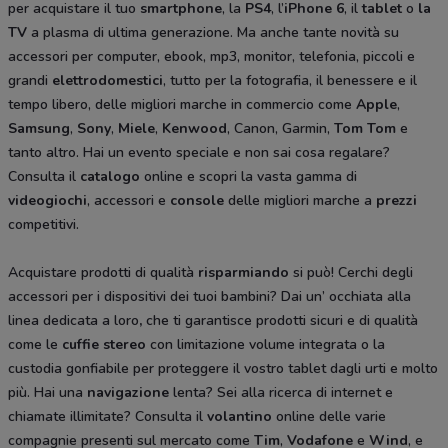
per acquistare il tuo
smartphone
, la
PS4
, l’
iPhone 6
, il
tablet
o
la
TV
a plasma di ultima generazione. Ma anche tante novità su
accessori per computer, ebook, mp3, monitor, telefonia, piccoli e
grandi
elettrodomestici
, tutto per la fotografia, il benessere e il
tempo libero, delle migliori marche in commercio come
Apple
,
Samsung
,
Sony
,
Miele
,
Kenwood
, Canon, Garmin,
Tom Tom
e
tanto altro. Hai un evento speciale e non sai cosa regalare?
Consulta il
catalogo
online e scopri la vasta gamma di
videogiochi
, accessori e
console
delle migliori marche a
prezzi
competitivi.
Acquistare prodotti di qualità
risparmiando
si può! Cerchi degli
accessori per i dispositivi dei tuoi bambini? Dai un’ occhiata alla
linea dedicata a loro
,
che ti garantisce prodotti sicuri e di qualità
come le
cuffie stereo
con limitazione volume integrata o la
custodia gonfiabile per proteggere il vostro tablet dagli urti e molto
più. Hai una
navigazione
lenta? Sei alla ricerca di internet e
chiamate illimitate? Consulta il
volantino
online delle varie
compagnie presenti sul mercato come
Tim
,
Vodafone
e
Wind
, e