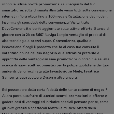
scopri le ultime novità
promozionali
sull’acquisto del tuo
smartphone
, sulle chiamate illimitate verso tutti, sulla connessione
internet in fibra ottica fino a 100 mega e l'istallazione del modem.
Insomma gli specialisti della convenienza! Visita il sito
DoveConviene.it e tieniti aggiornato sulle ultime
offerte.
Stanco di
giocare con la
Xbox 360
? Naviga l’ampio ventaglio di prodotti di
alta tecnologia a
prezzi
super.
Convenienza
, qualità e
innovazione. Scegli il prodotto che fa al caso tuo consulta il
volantino
online del tuo
negozio di elettronica
preferito e
approfitta delle vantaggiosissime
promozioni
in corso. Se sei alla
ricerca di nuovi
elettrodomestici
per la pulizia quotidiana dei tuoi
ambienti, dai un’occhiata alle
lavastoviglie Miele
,
lavatrice
Samsung
, aspirapolvere Dyson
e altro ancora.
Sei possessore della carta fedeltà delle tante catene di
negozi
?
Allora potrai usufruire di ulteriori
sconti
,
promozioni
e
offerte
e
godere così di vantaggi ed iniziative speciali pensate per te, come
gli inviti gratuiti a spettacoli teatrali e musical offerti dalla