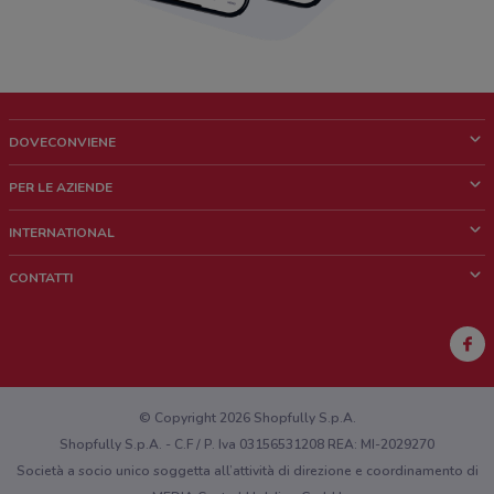
DOVECONVIENE
Cos'è DoveConviene
PER LE AZIENDE
Chi siamo
Cosa facciamo
INTERNATIONAL
News e media
Richieste commerciali e marketing
Brazil
CONTATTI
Lavora con noi
Mexico
Segnalazione punto vendita
France
Segnalazione Volantino
Australia
Hai un malfunzionamento sul web o sull'app?
New Zealand
© Copyright 2026 Shopfully S.p.A.
Shopfully S.p.A. - C.F / P. Iva 03156531208 REA: MI-2029270
Società a socio unico soggetta all’attività di direzione e coordinamento di