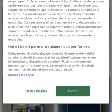
nel paragrafo 13.b della nostra Privacy Policy. Inoltre, i tuoi dati possono
anche essere utilizzati per la creazione di report, ricerche di mercato,
scientifiche e statistiche, analisi basate sulla posizione e analisi delle
tendenze. Puoi modificare le tue preferenze in qualsiasi momento
accedendo a Menu > Privacy > Personalizzazione all'interno della
nostra App. Cosa succede se rifiuti: Continuerai a visualizzare annunci
pubblicitari, ma riguarderanno argomenti generici e probabilmente non
saranno rilevanti per i tuoi interessi. Potrai sempre cambiare idea
accedendo a Menu > Privacy > Personalizzazione all'interno della
nostra App.
Noi e i nostri partner trattiamo i dati per fornire:
-3 GIORNI
Utilizzare dati di geolocalizzazione precisi. Scansione attiva delle
caratteristiche del dispositivo ai fini dell’identificazione. Archiviare
MediaWorld
MediaWorld
informazioni su dispositivo e/o accedervi. Pubblicità e contenuti
personalizzati, misurazione delle prestazioni dei contenuti e degli
Scade domenica
7.1 km
Scade il 14/08
7.1 km
annunci, ricerche sul pubblico, sviluppo di servizi.
Elenco dei partner
Mostra finalità
Accetto