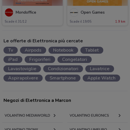
Mondoffice
Open Games
Scade il 31/12
Scade il 19/05
1.9 km
Le offerte di Elettronica più cercate
Tv
Airpods
Notebook
Tablet
iPad
Frigoriferi
Congelatori
Lavastoviglie
Condizionatori
Lavatrice
Aspirapolvere
Smartphone
Apple Watch
Negozi di Elettronica a Marcon
VOLANTINO MEDIAWORLD
VOLANTINO EURONICS
VOLANTINO TRONY
VOLANTINO UNIEURO