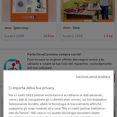
Ipercoop
Sme
Scade il 19/08
24.8 km
Scade il 23/08
1.9 km
Porta DoveConviene sempre con te!
Puoi trovare le migliori offerte dei negozi vicino a te,
salvarle e creare la tua lista del risparmio, comodamente
dal tuo cellulare.
Continua senza accettare
SCARICA L’APP
Ci importa della tua privacy
Noi e i nostri
1012
partner archiviamo e accediamo ai dati personali,
come i dati di navigazione gli o identificatori univoci, sul tuo dispositivo.
Selezionando Accetto, abiliti le tecnologie di tracciamento affinché
supportino gli scopi mostrati alla voce "Noi e i nostri partner trattiamo i
dati da fornire". Nel caso in cui queste tecnologie dovessero essere