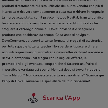
Mediaworld
. Oltre a ciò avrai la possibilità di acquistare i tuoi
prodotti direttamente sul sito ufficiale del punto vendita che più ti
interessa e ricevere comodamente a casa tua o ritirare in
negozio
la merce acquistata, con il pratico metodo PayPal, tramite bonifico
bancario o con una semplice carta prepagata. Non ti resta che
sfogliare il
catalogo
online su DoveConviene.it e scegliere il
prodotto che desideravi da tempo. Cosa aspetti naviga su
DoveConviene.it e scopri le tante formule di
negozi
di elettronica,
per tutti i gusti e tutte le tasche. Non perdere il piacere di fare
acquisti
risparmiando
, iscriviti alla newsletter di DoveConviene e
ricevi in anteprima i
cataloghi
con le migliori
offerte
, le
promozioni
e gli eventuali
coupon
che ti faranno usufruire di
imperdibili e vantaggiosi
sconti
. Non sai dove si trova il
negozio
Tim
a Marcon? Non conosci le aperture straordinarie?
Scarica qui
l’app di DoveConviene
, la specialista del tuo
risparmio
!
Scarica l’App