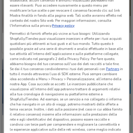
disabilitate, alcuni contenuti e annunci visualizzati potrebbero non
essere rilevanti. Puoi accedere nuovamente a questo menu per
modificare le tue scelte o per revocare il consenso facendo clic sul link
Mostra finalità in fondo alla pagina web. Tali scelte avranno effetto nel
contesto del nostro Sito web. Per maggiori informazioni, consulta
l'Informativa sulla privacy.
Privacy policy
Permettici di fornirti offerte più vicine ai tuoi bisogni: Utilizzando
Shopfully/Tiendeo puoi visualizzare inserzioni e offerte per i tuoi acquisti
Sme
Fastweb
quotidiani più attinenti ai tuoi gusti e al tuo mondo. Tutto questo è
possibile grazie ad una serie di strumenti e analisi effettuate in base alle
Scade il 31/08
1.9 km
Scade il 27/08
1.9 km
tue attività all'interno dell'applicazione e sulle piattaforme collegate,
come indicato nel paragrafo 2 della Privacy Policy. Per fare questo,
abbiamo bisogno del tuo consenso sull'uso dei dati raccolti a tale fine.
Se dai il tuo consenso condivideremo i tuoi dati personali con
Partners
in
tutto il mondo attraverso l’uso di SDK esterne. Puoi sempre cambiare
idea accedendo a Menu > Privacy > Personalizzazione, all’interno della
nostra App. Cosa succede se accetti: Le inserzioni pubblicitarie che
visualizzerai all'interno dell’app potranno trattare di argomenti relativi
alla tua cronologia di navigazione su piattaforme esterne a
Shopfully/Tiendeo. Ad esempio, se un servizio a noi collegato ci informa
che hai navigato in un sito di viaggi, potremo mostrarti delle offerte a
tema vacanze. Inoltre, i dati sulla posizione (nel caso in cui abbia fornito
il relativo consenso) insieme alle informazioni sulle prestazioni della
rete e agli identificativi del dispositivo, possono essere raccolte e
LaFeltrinelli
Mondadori Store
condivisi con terze parti per comprendere e migliorare la connettività e
le esperienze applicative sulle delle reti wireless, come meglio indicato
Scade il 31/08
2 km
Scade il 23/08
4.9 km