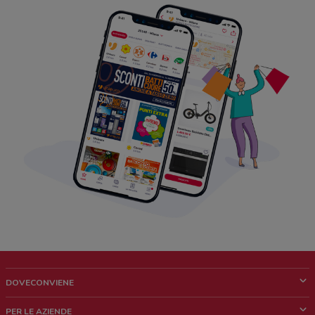
DOVECONVIENE
Cos'è DoveConviene
PER LE AZIENDE