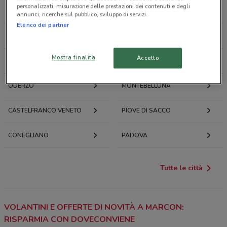
personalizzati, misurazione delle prestazioni dei contenuti e degli
MARGHERA
SPINEA
annunci, ricerche sul pubblico, sviluppo di servizi.
Elenco dei partner
SAN BIAGIO DI CALLALTA
MIRANO
Mostra finalità
Accetto
SAN DONÀ DI PIAVE
JESOLO
ODERZO
MONTEBELLUNA
CASTELFRANCO VENETO
PIOVE DI SACCO
CONEGLIANO
PADOVA
Tutte le città
VOLANTINI E OFFERTE DI NOVITÀ A MARCON:
RISPARMIA CON DOVECONVIENE