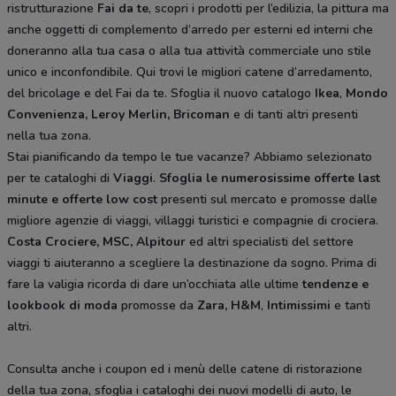
ristrutturazione
Fai da te
, scopri i prodotti per l’edilizia, la pittura ma
anche oggetti di complemento d’arredo per esterni ed interni che
doneranno alla tua casa o alla tua attività commerciale uno stile
unico e inconfondibile. Qui trovi le migliori catene d’arredamento,
del bricolage e del Fai da te. Sfoglia il nuovo catalogo
Ikea
,
Mondo
Convenienza, Leroy Merlin, Bricoman
e di tanti altri presenti
nella tua zona.
Stai pianificando da tempo le tue vacanze? Abbiamo selezionato
per te cataloghi di
Viaggi
.
Sfoglia le numerosissime offerte last
minute e offerte low cost
presenti sul mercato e promosse dalle
migliore agenzie di viaggi, villaggi turistici e compagnie di crociera.
Costa Crociere, MSC, Alpitour
ed altri specialisti del settore
viaggi ti aiuteranno a scegliere la destinazione da sogno. Prima di
fare la valigia ricorda di dare un’occhiata alle ultime
tendenze e
lookbook di moda
promosse da
Zara, H&M
,
Intimissimi
e tanti
altri.
Consulta anche i coupon ed i menù delle catene di ristorazione
della tua zona, sfoglia i cataloghi dei nuovi modelli di auto, le