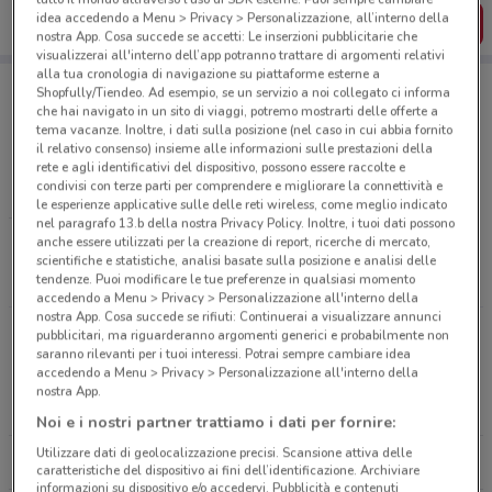
idea accedendo a Menu > Privacy > Personalizzazione, all’interno della
SCARICA L’APP
nostra App. Cosa succede se accetti: Le inserzioni pubblicitarie che
visualizzerai all'interno dell’app potranno trattare di argomenti relativi
alla tua cronologia di navigazione su piattaforme esterne a
Shopfully/Tiendeo. Ad esempio, se un servizio a noi collegato ci informa
che hai navigato in un sito di viaggi, potremo mostrarti delle offerte a
tema vacanze. Inoltre, i dati sulla posizione (nel caso in cui abbia fornito
Negozi di Novità a Marcon
il relativo consenso) insieme alle informazioni sulle prestazioni della
rete e agli identificativi del dispositivo, possono essere raccolte e
condivisi con terze parti per comprendere e migliorare la connettività e
LOACKER
le esperienze applicative sulle delle reti wireless, come meglio indicato
nel paragrafo 13.b della nostra Privacy Policy. Inoltre, i tuoi dati possono
anche essere utilizzati per la creazione di report, ricerche di mercato,
Tutti i negozi
scientifiche e statistiche, analisi basate sulla posizione e analisi delle
tendenze. Puoi modificare le tue preferenze in qualsiasi momento
accedendo a Menu > Privacy > Personalizzazione all'interno della
nostra App. Cosa succede se rifiuti: Continuerai a visualizzare annunci
pubblicitari, ma riguarderanno argomenti generici e probabilmente non
Volantini e offerte intorno a Marcon
saranno rilevanti per i tuoi interessi. Potrai sempre cambiare idea
accedendo a Menu > Privacy > Personalizzazione all'interno della
nostra App.
MARCON
MESTRE
Noi e i nostri partner trattiamo i dati per fornire:
Utilizzare dati di geolocalizzazione precisi. Scansione attiva delle
VENEZIA
TREVISO
caratteristiche del dispositivo ai fini dell’identificazione. Archiviare
informazioni su dispositivo e/o accedervi. Pubblicità e contenuti