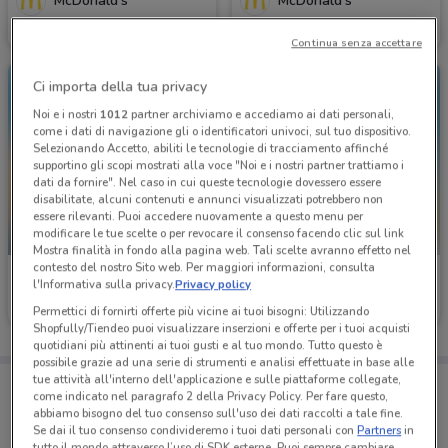
McDonald's
McDonald's
Scade domenica
1.7 km
Scade domenica
1.7 km
Continua senza accettare
Ci importa della tua privacy
Noi e i nostri
1012
partner archiviamo e accediamo ai dati personali,
come i dati di navigazione gli o identificatori univoci, sul tuo dispositivo.
Selezionando Accetto, abiliti le tecnologie di tracciamento affinché
supportino gli scopi mostrati alla voce "Noi e i nostri partner trattiamo i
dati da fornire". Nel caso in cui queste tecnologie dovessero essere
disabilitate, alcuni contenuti e annunci visualizzati potrebbero non
essere rilevanti. Puoi accedere nuovamente a questo menu per
modificare le tue scelte o per revocare il consenso facendo clic sul link
-3 GIORNI
Mostra finalità in fondo alla pagina web. Tali scelte avranno effetto nel
contesto del nostro Sito web. Per maggiori informazioni, consulta
McDonald's
Ferrarelle
l'Informativa sulla privacy.
Privacy policy
Scade domenica
1.7 km
Scade il 16/08
4 km
Permettici di fornirti offerte più vicine ai tuoi bisogni: Utilizzando
Shopfully/Tiendeo puoi visualizzare inserzioni e offerte per i tuoi acquisti
quotidiani più attinenti ai tuoi gusti e al tuo mondo. Tutto questo è
possibile grazie ad una serie di strumenti e analisi effettuate in base alle
tue attività all'interno dell'applicazione e sulle piattaforme collegate,
Porta DoveConviene sempre con te!
come indicato nel paragrafo 2 della Privacy Policy. Per fare questo,
Puoi trovare le migliori offerte dei negozi vicino a te,
abbiamo bisogno del tuo consenso sull'uso dei dati raccolti a tale fine.
salvarle e creare la tua lista del risparmio, comodamente
Se dai il tuo consenso condivideremo i tuoi dati personali con
Partners
in
dal tuo cellulare.
tutto il mondo attraverso l’uso di SDK esterne. Puoi sempre cambiare