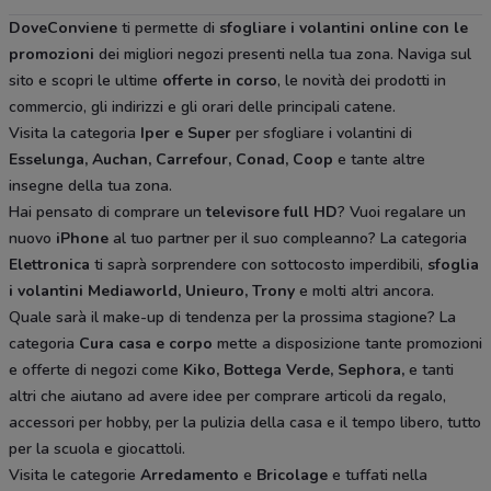
DoveConviene
ti permette di
sfogliare i volantini online con le
promozioni
dei migliori negozi presenti nella tua zona. Naviga sul
sito e scopri le ultime
offerte in corso
, le novità dei prodotti in
commercio, gli indirizzi e gli orari delle principali catene.
Visita la categoria
Iper e Super
per sfogliare i volantini di
Esselunga, Auchan, Carrefour, Conad, Coop
e tante altre
insegne della tua zona.
Hai pensato di comprare un
televisore full HD
? Vuoi regalare un
nuovo
iPhone
al tuo partner per il suo compleanno? La categoria
Elettronica
ti saprà sorprendere con sottocosto imperdibili,
sfoglia
i volantini
Mediaworld, Unieuro, Trony
e molti altri ancora.
Quale sarà il make-up di tendenza per la prossima stagione? La
categoria
Cura casa e corpo
mette a disposizione tante promozioni
e offerte di negozi come
Kiko, Bottega Verde, Sephora,
e tanti
altri che aiutano ad avere idee
per comprare articoli da regalo,
accessori per hobby, per la pulizia della casa e il tempo libero, tutto
per la scuola e giocattoli.
Visita le categorie
Arredamento
e
Bricolage
e tuffati nella