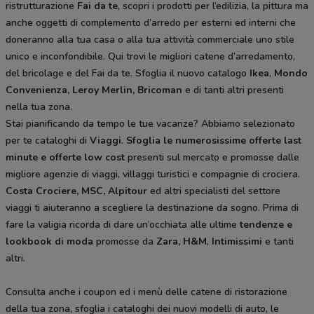
ristrutturazione
Fai da te
, scopri i prodotti per l’edilizia, la pittura ma
anche oggetti di complemento d’arredo per esterni ed interni che
doneranno alla tua casa o alla tua attività commerciale uno stile
unico e inconfondibile. Qui trovi le migliori catene d’arredamento,
del bricolage e del Fai da te. Sfoglia il nuovo catalogo
Ikea
,
Mondo
Convenienza, Leroy Merlin, Bricoman
e di tanti altri presenti
nella tua zona.
Stai pianificando da tempo le tue vacanze? Abbiamo selezionato
per te cataloghi di
Viaggi
.
Sfoglia le numerosissime offerte last
minute e offerte low cost
presenti sul mercato e promosse dalle
migliore agenzie di viaggi, villaggi turistici e compagnie di crociera.
Costa Crociere, MSC, Alpitour
ed altri specialisti del settore
viaggi ti aiuteranno a scegliere la destinazione da sogno. Prima di
fare la valigia ricorda di dare un’occhiata alle ultime
tendenze e
lookbook di moda
promosse da
Zara, H&M
,
Intimissimi
e tanti
altri.
Consulta anche i coupon ed i menù delle catene di ristorazione
della tua zona, sfoglia i cataloghi dei nuovi modelli di auto, le