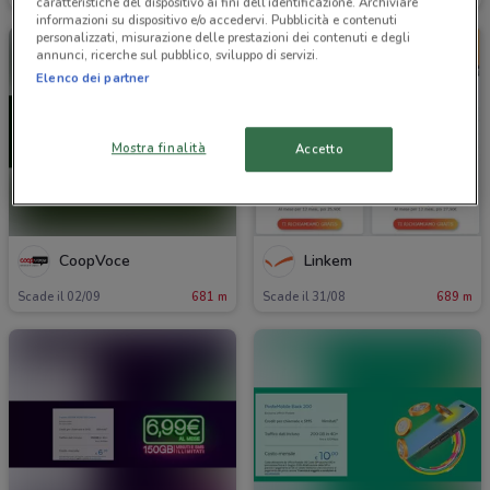
caratteristiche del dispositivo ai fini dell’identificazione. Archiviare
informazioni su dispositivo e/o accedervi. Pubblicità e contenuti
personalizzati, misurazione delle prestazioni dei contenuti e degli
annunci, ricerche sul pubblico, sviluppo di servizi.
Elenco dei partner
Mostra finalità
Accetto
CoopVoce
Linkem
Scade il 02/09
681 m
Scade il 31/08
689 m