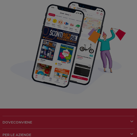
DOVECONVIENE
Cos'è DoveConviene
PER LE AZIENDE