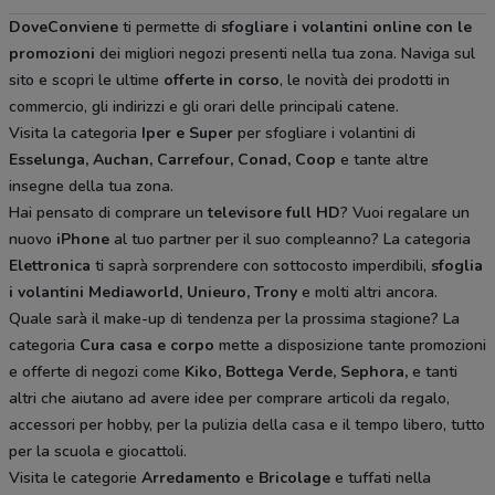
DoveConviene
ti permette di
sfogliare i volantini online con le
promozioni
dei migliori negozi presenti nella tua zona. Naviga sul
sito e scopri le ultime
offerte in corso
, le novità dei prodotti in
commercio, gli indirizzi e gli orari delle principali catene.
Visita la categoria
Iper e Super
per sfogliare i volantini di
Esselunga, Auchan, Carrefour, Conad, Coop
e tante altre
insegne della tua zona.
Hai pensato di comprare un
televisore full HD
? Vuoi regalare un
nuovo
iPhone
al tuo partner per il suo compleanno? La categoria
Elettronica
ti saprà sorprendere con sottocosto imperdibili,
sfoglia
i volantini
Mediaworld, Unieuro, Trony
e molti altri ancora.
Quale sarà il make-up di tendenza per la prossima stagione? La
categoria
Cura casa e corpo
mette a disposizione tante promozioni
e offerte di negozi come
Kiko, Bottega Verde, Sephora,
e tanti
altri che aiutano ad avere idee
per comprare articoli da regalo,
accessori per hobby, per la pulizia della casa e il tempo libero, tutto
per la scuola e giocattoli.
Visita le categorie
Arredamento
e
Bricolage
e tuffati nella