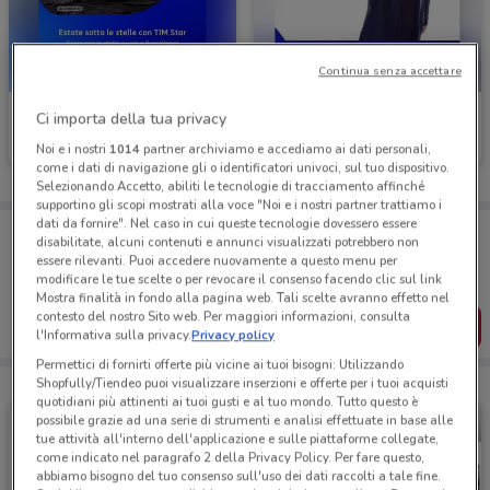
Continua senza accettare
TIM
TIM
Ci importa della tua privacy
Noi e i nostri
1014
partner archiviamo e accediamo ai dati personali,
Scade il 06/09
357 m
Scade il 30/08
357 m
come i dati di navigazione gli o identificatori univoci, sul tuo dispositivo.
Selezionando Accetto, abiliti le tecnologie di tracciamento affinché
supportino gli scopi mostrati alla voce "Noi e i nostri partner trattiamo i
dati da fornire". Nel caso in cui queste tecnologie dovessero essere
Porta DoveConviene sempre con te!
disabilitate, alcuni contenuti e annunci visualizzati potrebbero non
Puoi trovare le migliori offerte dei negozi vicino a te,
essere rilevanti. Puoi accedere nuovamente a questo menu per
salvarle e creare la tua lista del risparmio, comodamente
modificare le tue scelte o per revocare il consenso facendo clic sul link
dal tuo cellulare.
Mostra finalità in fondo alla pagina web. Tali scelte avranno effetto nel
contesto del nostro Sito web. Per maggiori informazioni, consulta
SCARICA L’APP
l'Informativa sulla privacy.
Privacy policy
Permettici di fornirti offerte più vicine ai tuoi bisogni: Utilizzando
Shopfully/Tiendeo puoi visualizzare inserzioni e offerte per i tuoi acquisti
quotidiani più attinenti ai tuoi gusti e al tuo mondo. Tutto questo è
possibile grazie ad una serie di strumenti e analisi effettuate in base alle
tue attività all'interno dell'applicazione e sulle piattaforme collegate,
come indicato nel paragrafo 2 della Privacy Policy. Per fare questo,
abbiamo bisogno del tuo consenso sull'uso dei dati raccolti a tale fine.