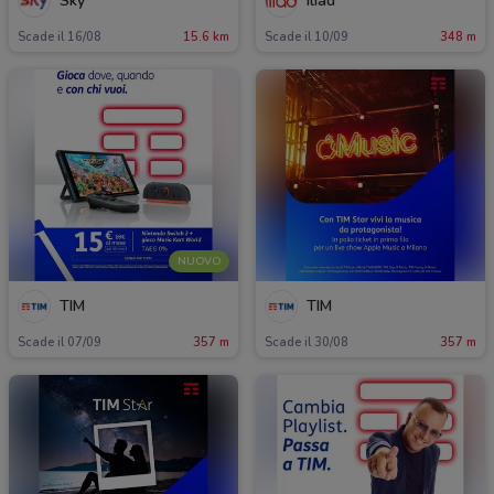
Sky
Iliad
Scade il 16/08
15.6 km
Scade il 10/09
348 m
NUOVO
TIM
TIM
Scade il 07/09
357 m
Scade il 30/08
357 m