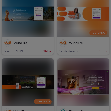
-1 GIORNO
WindTre
WindTre
Scade il 20/09
961 m
Scade domani
961 m
-1 GIORNO