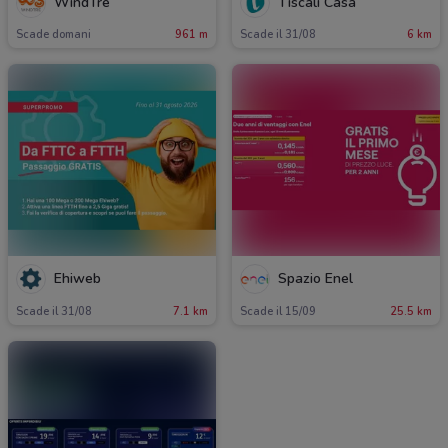
WindTre
Tiscali Casa
Scade domani
961 m
Scade il 31/08
6 km
Ehiweb
Spazio Enel
Scade il 31/08
7.1 km
Scade il 15/09
25.5 km