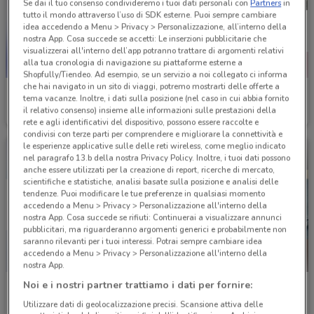
Se dai il tuo consenso condivideremo i tuoi dati personali con
Partners
in
tutto il mondo attraverso l’uso di SDK esterne. Puoi sempre cambiare
idea accedendo a Menu > Privacy > Personalizzazione, all’interno della
nostra App. Cosa succede se accetti: Le inserzioni pubblicitarie che
visualizzerai all'interno dell’app potranno trattare di argomenti relativi
alla tua cronologia di navigazione su piattaforme esterne a
Shopfully/Tiendeo. Ad esempio, se un servizio a noi collegato ci informa
che hai navigato in un sito di viaggi, potremo mostrarti delle offerte a
TIM
Vodafone
tema vacanze. Inoltre, i dati sulla posizione (nel caso in cui abbia fornito
il relativo consenso) insieme alle informazioni sulle prestazioni della
Scade il 31/12
357 m
Scade il 31/08
599 m
rete e agli identificativi del dispositivo, possono essere raccolte e
condivisi con terze parti per comprendere e migliorare la connettività e
le esperienze applicative sulle delle reti wireless, come meglio indicato
nel paragrafo 13.b della nostra Privacy Policy. Inoltre, i tuoi dati possono
anche essere utilizzati per la creazione di report, ricerche di mercato,
scientifiche e statistiche, analisi basate sulla posizione e analisi delle
tendenze. Puoi modificare le tue preferenze in qualsiasi momento
accedendo a Menu > Privacy > Personalizzazione all'interno della
nostra App. Cosa succede se rifiuti: Continuerai a visualizzare annunci
pubblicitari, ma riguarderanno argomenti generici e probabilmente non
saranno rilevanti per i tuoi interessi. Potrai sempre cambiare idea
accedendo a Menu > Privacy > Personalizzazione all'interno della
nostra App.
Noi e i nostri partner trattiamo i dati per fornire:
Eolo
1mobile
Utilizzare dati di geolocalizzazione precisi. Scansione attiva delle
Scade il 31/08
640 m
Scade il 31/08
658 m