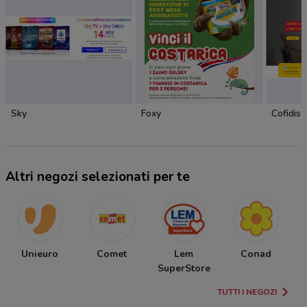
Sky
Foxy
Cofidis
Altri negozi selezionati per te
Unieuro
Comet
Lem
Conad
C
SuperStore
TUTTI I NEGOZI