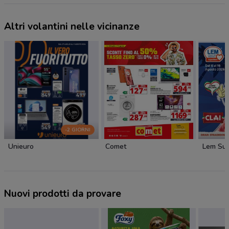
Altri volantini nelle vicinanze
-2 GIORNI
Unieuro
Comet
Lem Sup
Nuovi prodotti da provare