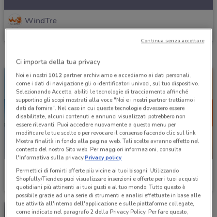
WindTre
Scade il 25/09
961 m
Continua senza accettare
Ci importa della tua privacy
Noi e i nostri
1012
partner archiviamo e accediamo ai dati personali,
come i dati di navigazione gli o identificatori univoci, sul tuo dispositivo.
Selezionando Accetto, abiliti le tecnologie di tracciamento affinché
supportino gli scopi mostrati alla voce "Noi e i nostri partner trattiamo i
dati da fornire". Nel caso in cui queste tecnologie dovessero essere
disabilitate, alcuni contenuti e annunci visualizzati potrebbero non
essere rilevanti. Puoi accedere nuovamente a questo menu per
modificare le tue scelte o per revocare il consenso facendo clic sul link
Mostra finalità in fondo alla pagina web. Tali scelte avranno effetto nel
contesto del nostro Sito web. Per maggiori informazioni, consulta
-3 GIORNI
l'Informativa sulla privacy.
Privacy policy
WindTre
WindTre
Permettici di fornirti offerte più vicine ai tuoi bisogni: Utilizzando
Shopfully/Tiendeo puoi visualizzare inserzioni e offerte per i tuoi acquisti
Scade il 20/09
961 m
Scade lunedì
961 m
quotidiani più attinenti ai tuoi gusti e al tuo mondo. Tutto questo è
possibile grazie ad una serie di strumenti e analisi effettuate in base alle
tue attività all'interno dell'applicazione e sulle piattaforme collegate,
come indicato nel paragrafo 2 della Privacy Policy. Per fare questo,