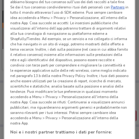
abbiamo bisogno del tuo consenso sull'uso dei dati raccolti a tale fine.
Se dai il tuo consenso condivideremo i tuoi dati personali con
Partners
in
tutto il mondo attraverso l’uso di SDK esterne. Puoi sempre cambiare
idea accedendo a Menu > Privacy > Personalizzazione, all’interno della
nostra App. Cosa succede se accetti: Le inserzioni pubblicitarie che
visualizzerai all'interno dell’app potranno trattare di argomenti relativi
alla tua cronologia di navigazione su piattaforme esterne a
Shopfully/Tiendeo. Ad esempio, se un servizio a noi collegato ci informa
-3 GIORNI
che hai navigato in un sito di viaggi, potremo mostrarti delle offerte a
tema vacanze. Inoltre, i dati sulla posizione (nel caso in cui abbia fornito
il relativo consenso) insieme alle informazioni sulle prestazioni della
WindTre
rete e agli identificativi del dispositivo, possono essere raccolte e
condivisi con terze parti per comprendere e migliorare la connettività e
Scade lunedì
961 m
le esperienze applicative sulle delle reti wireless, come meglio indicato
nel paragrafo 13.b della nostra Privacy Policy. Inoltre, i tuoi dati possono
anche essere utilizzati per la creazione di report, ricerche di mercato,
scientifiche e statistiche, analisi basate sulla posizione e analisi delle
Porta DoveConviene sempre con te!
tendenze. Puoi modificare le tue preferenze in qualsiasi momento
Puoi trovare le migliori offerte dei negozi vicino a te,
accedendo a Menu > Privacy > Personalizzazione all'interno della
salvarle e creare la tua lista del risparmio, comodamente
nostra App. Cosa succede se rifiuti: Continuerai a visualizzare annunci
dal tuo cellulare.
pubblicitari, ma riguarderanno argomenti generici e probabilmente non
saranno rilevanti per i tuoi interessi. Potrai sempre cambiare idea
SCARICA L’APP
accedendo a Menu > Privacy > Personalizzazione all'interno della
nostra App.
Noi e i nostri partner trattiamo i dati per fornire: