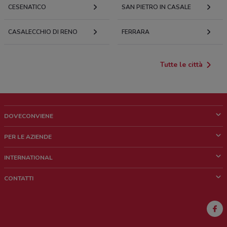
CESENATICO
SAN PIETRO IN CASALE
CASALECCHIO DI RENO
FERRARA
Tutte le città
DOVECONVIENE
Cos'è DoveConviene
PER LE AZIENDE
Chi siamo
Cosa facciamo
INTERNATIONAL
News e media
Richieste commerciali e marketing
Brazil
CONTATTI
Lavora con noi
Mexico
Segnalazione punto vendita
France
Segnalazione Volantino
Australia
Hai un malfunzionamento sul web o sull'app?