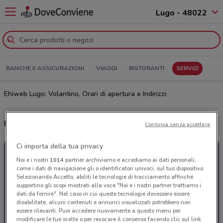
Lugo - 48022
BANCHE E ASSICURAZIONI
VIAGGI
RISTORANTI
SERVIZI
Ehiweb Lugo: Volantino, Orari di apertura e Indirizzi
Ultime offerte del volantino Ehiweb
Continua senza accettare
Ci importa della tua privacy
Noi e i nostri
1014
partner archiviamo e accediamo ai dati personali,
come i dati di navigazione gli o identificatori univoci, sul tuo dispositivo.
Selezionando Accetto, abiliti le tecnologie di tracciamento affinché
supportino gli scopi mostrati alla voce "Noi e i nostri partner trattiamo i
dati da fornire". Nel caso in cui queste tecnologie dovessero essere
disabilitate, alcuni contenuti e annunci visualizzati potrebbero non
essere rilevanti. Puoi accedere nuovamente a questo menu per
modificare le tue scelte o per revocare il consenso facendo clic sul link