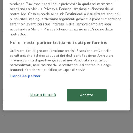
12.5 km
tendenze. Puoi modificare le tue preferenze in qualsiasi momento
accedendo a Menu > Privacy > Personalizzazione all'interno della
nostra App. Cosa succede se rifiuti: Continuerai a visualizzare annunci
Via Risorgimento, 22 Faenza
pubblicitari, ma riguarderanno argomenti generici e probabilmente non
15.1 km
saranno rilevanti per i tuoi interessi. Potrai sempre cambiare idea
accedendo a Menu > Privacy > Personalizzazione all'interno della
nostra App.
Via Belfiore, 70 Ravenna
Noi e i nostri partner trattiamo i dati per fornire:
22.1 km
Utilizzare dati di geolocalizzazione precisi. Scansione attiva delle
caratteristiche del dispositivo ai fini dell’identificazione. Archiviare
Via San Carlo, 10 Castel Guelfo
informazioni su dispositivo e/o accedervi. Pubblicità e contenuti
personalizzati, misurazione delle prestazioni dei contenuti e degli
23.7 km
annunci, ricerche sul pubblico, sviluppo di servizi.
Elenco dei partner
Tutti i negozi Ehiweb
Mostra finalità
Accetto
Ehiweb, offerte e negozi
-