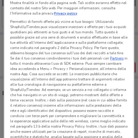
Mostra finalità in fondo alla pagina web. Tali scelte avranno effetto nel
contesto del nostro Sito web. Per maggiori informazioni, consulta
Ehiweb
l'Informativa sulla privacy.
Privacy policy
Permettici di fornirti offerte più vicine ai tuoi bisogni: Utilizzando
Scade il 31/08
7.1 km
Shopfully/Tiendeo puoi visualizzare inserzioni e offerte per i tuoi acquisti
quotidiani più attinenti ai tuoi gusti e al tuo mondo. Tutto questo è
possibile grazie ad una serie di strumenti e analisi effettuate in base alle
Porta DoveConviene sempre con te!
tue attività all'interno dell'applicazione e sulle piattaforme collegate,
Puoi trovare le migliori offerte dei negozi vicino a te,
come indicato nel paragrafo 2 della Privacy Policy. Per fare questo,
salvarle e creare la tua lista del risparmio, comodamente
abbiamo bisogno del tuo consenso sull'uso dei dati raccolti a tale fine.
dal tuo cellulare.
Se dai il tuo consenso condivideremo i tuoi dati personali con
Partners
in
tutto il mondo attraverso l’uso di SDK esterne. Puoi sempre cambiare
SCARICA L’APP
idea accedendo a Menu > Privacy > Personalizzazione, all’interno della
nostra App. Cosa succede se accetti: Le inserzioni pubblicitarie che
visualizzerai all'interno dell’app potranno trattare di argomenti relativi
alla tua cronologia di navigazione su piattaforme esterne a
Shopfully/Tiendeo. Ad esempio, se un servizio a noi collegato ci informa
Negozi Ehiweb a Lugo
che hai navigato in un sito di viaggi, potremo mostrarti delle offerte a
tema vacanze. Inoltre, i dati sulla posizione (nel caso in cui abbia fornito
il relativo consenso) insieme alle informazioni sulle prestazioni della
Via Madonna, 22 Bagnara Di Romagna
rete e agli identificativi del dispositivo, possono essere raccolte e
condivisi con terze parti per comprendere e migliorare la connettività e
7.1 km
le esperienze applicative sulle delle reti wireless, come meglio indicato
nel paragrafo 13.b della nostra Privacy Policy. Inoltre, i tuoi dati possono
anche essere utilizzati per la creazione di report, ricerche di mercato,
Via Granarolo, 175/3 Faenza
scientifiche e statistiche, analisi basate sulla posizione e analisi delle