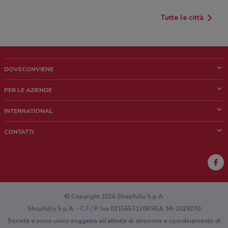
Tutte le città
DOVECONVIENE
Cos'è DoveConviene
PER LE AZIENDE
Chi siamo
Cosa facciamo
INTERNATIONAL
News e media
Richieste commerciali e marketing
Brazil
CONTATTI
Lavora con noi
Mexico
Segnalazione punto vendita
France
Segnalazione Volantino
Australia
Hai un malfunzionamento sul web o sull'app?
New Zealand
© Copyright 2026 Shopfully S.p.A.
Shopfully S.p.A. - C.F / P. Iva 03156531208 REA: MI-2029270
Società a socio unico soggetta all’attività di direzione e coordinamento di