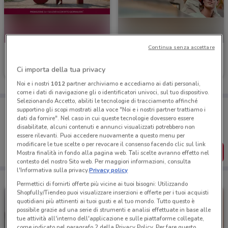
Continua senza accettare
VisionOttica
GrandVision
Ci importa della tua privacy
Scade il 31/08
201 m
Scade il 31/12
664 m
Noi e i nostri
1012
partner archiviamo e accediamo ai dati personali,
come i dati di navigazione gli o identificatori univoci, sul tuo dispositivo.
Selezionando Accetto, abiliti le tecnologie di tracciamento affinché
Porta DoveConviene sempre con te!
supportino gli scopi mostrati alla voce "Noi e i nostri partner trattiamo i
Puoi trovare le migliori offerte dei negozi vicino a te,
dati da fornire". Nel caso in cui queste tecnologie dovessero essere
salvarle e creare la tua lista del risparmio, comodamente
disabilitate, alcuni contenuti e annunci visualizzati potrebbero non
dal tuo cellulare.
essere rilevanti. Puoi accedere nuovamente a questo menu per
modificare le tue scelte o per revocare il consenso facendo clic sul link
SCARICA L’APP
Mostra finalità in fondo alla pagina web. Tali scelte avranno effetto nel
contesto del nostro Sito web. Per maggiori informazioni, consulta
l'Informativa sulla privacy.
Privacy policy
Permettici di fornirti offerte più vicine ai tuoi bisogni: Utilizzando
Shopfully/Tiendeo puoi visualizzare inserzioni e offerte per i tuoi acquisti
quotidiani più attinenti ai tuoi gusti e al tuo mondo. Tutto questo è
possibile grazie ad una serie di strumenti e analisi effettuate in base alle
tue attività all'interno dell'applicazione e sulle piattaforme collegate,
come indicato nel paragrafo 2 della Privacy Policy. Per fare questo,