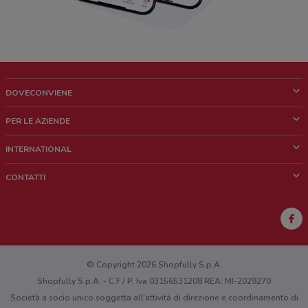
DOVECONVIENE
Cos'è DoveConviene
PER LE AZIENDE
Chi siamo
Cosa facciamo
INTERNATIONAL
News e media
Richieste commerciali e marketing
Brazil
CONTATTI
Lavora con noi
Mexico
Segnalazione punto vendita
France
Segnalazione Volantino
Australia
Hai un malfunzionamento sul web o sull'app?
New Zealand
© Copyright 2026 Shopfully S.p.A.
Shopfully S.p.A. - C.F / P. Iva 03156531208 REA: MI-2029270
Società a socio unico soggetta all’attività di direzione e coordinamento di