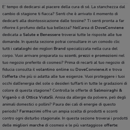
E’ tempo di dedicarsi al piacere della cura di sé. La stanchezza dal
cambio di stagione ti fiacca? Senti che è arrivato il momento di
dedicarti alla disintossicazione dalle tossine? Ti senti pronta a far
rifiorire il profumo della tua bellezza? Nell’area di
DoveConviene
dedicata a
Salute e Benessere
troverai tutte le risposte alle tue
domande. In questa sezione potrai consultare in un comodo clic
tutti i
cataloghi
dei migliori
Brand
specializzata nella cura del
corpo. Vuoi arrivare preparata su
sconti
,
prezzi
e
promozioni
nel
tuo negozio preferito di cosmesi? Prima di recarti al tuo negozio di
fiducia consulta il
volantino online
su
DoveConviene.it
e trova
l’offerta
che più si adatta alle tue esigenze. Vuoi proteggere i tuoi
occhi dall’energia del sole o desideri tuffarti in tutte le gradazioni di
colore di questa stagione? Controlla le offerte di
Salmoiraghi &
Viganò
o di
Ottica VistaSì
. Ansia da allergie da polvere, peli degli
animali domestici o pollini? Paura dei cali di energie di questo
periodo?
Farmacrimi
offre un ampia scelta di prodotti e sconti
contro ogni disturbo stagionale. In questa sezione troverai i prodotti
delle
migliori marche
di cosmesi e le più vantaggiose
offerte
: