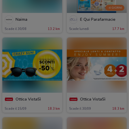
-4 GIORNI
Naïma
É Qui Parafarmacie
Scade il 30/08
13.2 km
Scade lunedì
17.7 km
Ottica VistaSì
Ottica VistaSì
Scade il 15/09
18.3 km
Scade il 30/09
18.3 km