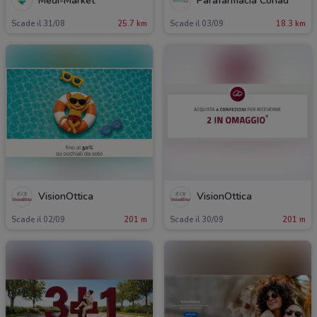
Medi-Market
Parafarmacia Conad
Scade il 31/08
25.7 km
Scade il 03/09
18.3 km
VisionOttica
VisionOttica
Scade il 02/09
201 m
Scade il 30/09
201 m