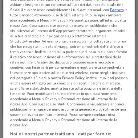
abbiamo bisogno del tuo consenso sull'uso dei dati raccolti a tale fine.
Se dai il tuo consenso condivideremo i tuoi dati personali con
Partners
in
tutto il mondo attraverso l’uso di SDK esterne. Puoi sempre cambiare
idea accedendo a Menu > Privacy > Personalizzazione, all’interno della
nostra App. Cosa succede se accetti: Le inserzioni pubblicitarie che
visualizzerai all'interno dell’app potranno trattare di argomenti relativi
alla tua cronologia di navigazione su piattaforme esterne a
GrandVision by Optissimo
Bottega verde
Shopfully/Tiendeo. Ad esempio, se un servizio a noi collegato ci informa
che hai navigato in un sito di viaggi, potremo mostrarti delle offerte a
Scade il 31/12
664 m
Scade il 31/12
668 m
tema vacanze. Inoltre, i dati sulla posizione (nel caso in cui abbia fornito
il relativo consenso) insieme alle informazioni sulle prestazioni della
rete e agli identificativi del dispositivo, possono essere raccolte e
condivisi con terze parti per comprendere e migliorare la connettività e
le esperienze applicative sulle delle reti wireless, come meglio indicato
nel paragrafo 13.b della nostra Privacy Policy. Inoltre, i tuoi dati possono
anche essere utilizzati per la creazione di report, ricerche di mercato,
scientifiche e statistiche, analisi basate sulla posizione e analisi delle
tendenze. Puoi modificare le tue preferenze in qualsiasi momento
accedendo a Menu > Privacy > Personalizzazione all'interno della
nostra App. Cosa succede se rifiuti: Continuerai a visualizzare annunci
pubblicitari, ma riguarderanno argomenti generici e probabilmente non
saranno rilevanti per i tuoi interessi. Potrai sempre cambiare idea
accedendo a Menu > Privacy > Personalizzazione all'interno della
nostra App.
Bottega verde
Spaccio Occhiali Vision
Noi e i nostri partner trattiamo i dati per fornire:
Scade il 31/12
668 m
Scade il 31/08
1.8 km