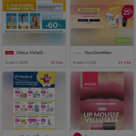
NUOVO
Ottica VistaSì
YourGoodSkin
Scade il 30/09
18.3 km
Scade il 18/08
21.4 km