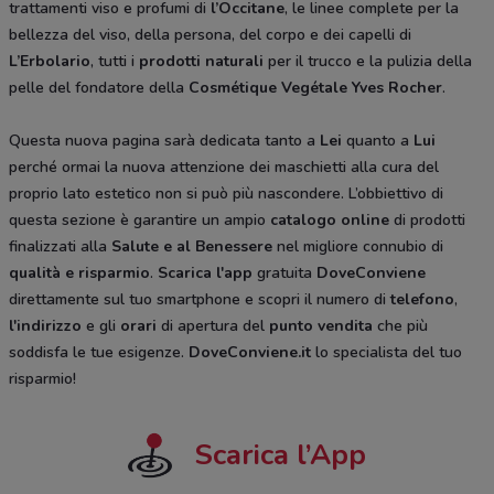
trattamenti viso e profumi di
l’Occitane
, le linee complete per la
bellezza del viso, della persona, del corpo e dei capelli di
L’Erbolario
, tutti i
prodotti naturali
per il trucco e la pulizia della
pelle del fondatore della
Cosmétique Vegétale
Yves Rocher
.
Questa nuova pagina sarà dedicata tanto a
Lei
quanto a
Lui
perché ormai la nuova attenzione dei maschietti alla cura del
proprio lato estetico non si può più nascondere. L’obbiettivo di
questa sezione è garantire un ampio
catalogo online
di prodotti
finalizzati alla
Salute e al Benessere
nel migliore connubio di
qualità e risparmio
.
Scarica l'app
gratuita
DoveConviene
direttamente sul tuo smartphone e scopri il numero di
telefono
,
l'indirizzo
e gli
orari
di apertura del
punto vendita
che più
soddisfa le tue esigenze.
DoveConviene.it
lo specialista del tuo
risparmio!
Scarica l’App