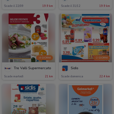
Scade il 22/09
19.9 km
Scade il 31/12
19.9 km
-4 GIORNI
-2 GIORNI
Tre Valli Supermercato
Sidis
Scade martedì
21 km
Scade domenica
22.4 km