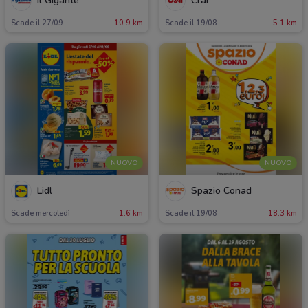
Il Gigante
Crai
Scade il 27/09
10.9 km
Scade il 19/08
5.1 km
NUOVO
NUOVO
Lidl
Spazio Conad
Scade mercoledì
1.6 km
Scade il 19/08
18.3 km