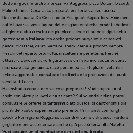
delle migliori marche a prezzi vantaggiosi
: pizza Buitoni, biscotti
Mulino Bianco, Coca Cola, preparati per torte Cameo, acqua
Rocchetta, pasta De Cecco, pollo Aia, gelati Algida, birra Heineken,
caffè Lavazza, vini e liquori delle migliori enoteche, prodotti dedicati
all'igiene e alla crescita dei più piccoli, linee di prodotti tipici della
gastronomia italiana
. Ma anche prodotti surgelati e congelati:
pesce, crostacei, gelati, verdure, snack, carne e prodotti sempre
freschi del reparto ortofrutta, macelleria e panetteria. Perché
utilizzare Doveconviene ti garantisce un risparmio costante senza
rinunciare alla genuinità, ecco perché potrai sfogliare i volantini
online aggiornati e consultare le
offerte
e le promozioni dei punti
vendita di Lecco.
Hai invitati a cena e non sai cosa preparare? Vuoi stupire i tuoi
ospiti con piatti prelibati e stuzzicanti? Sui volantini online potrai
consultare le offerte di tantissimi piatti gustosi di gastronomia già
pronti del vostro supermercato preferito. Primi piatti con funghi,
speck e Parmigiano Reggiano, secondi di carne e di pesce, verdure
grigliate e per accontentare anche i più piccoli torta alla Nutella.
Vuoi seguire un’alimentazione sana ed equilibrata