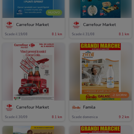
NUOVO
Carrefour Market
Carrefour Market
Scade il 19/08
8.1 km
Scade il 31/08
8.1 km
-2 GIORNI
Carrefour Market
Famila
Scade il 30/09
8.1 km
Scade domenica
9.2 km