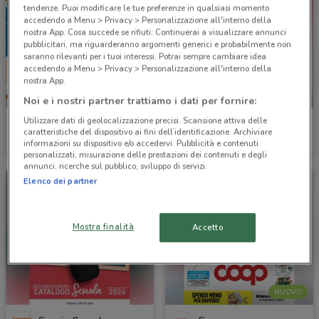
tendenze. Puoi modificare le tue preferenze in qualsiasi momento
accedendo a Menu > Privacy > Personalizzazione all'interno della
nostra App. Cosa succede se rifiuti: Continuerai a visualizzare annunci
pubblicitari, ma riguarderanno argomenti generici e probabilmente non
saranno rilevanti per i tuoi interessi. Potrai sempre cambiare idea
accedendo a Menu > Privacy > Personalizzazione all'interno della
nostra App.
-4 GIORNI
-4 GIORNI
Noi e i nostri partner trattiamo i dati per fornire:
Utilizzare dati di geolocalizzazione precisi. Scansione attiva delle
Conad Superstore
Conad City
caratteristiche del dispositivo ai fini dell’identificazione. Archiviare
informazioni su dispositivo e/o accedervi. Pubblicità e contenuti
Scade martedì
21.8 km
Scade martedì
2 km
personalizzati, misurazione delle prestazioni dei contenuti e degli
annunci, ricerche sul pubblico, sviluppo di servizi.
Elenco dei partner
Mostra finalità
Accetto
NUOVO