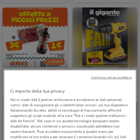
-4 GIORNI
Unes
Il Gigante
Continua senza accettare
Scade martedì
14.6 km
Scade il 09/09
10.9 km
Ci importa della tua privacy
Noi e i nostri
1012
partner archiviamo e accediamo ai dati personali,
come i dati di navigazione gli o identificatori univoci, sul tuo dispositivo.
Selezionando Accetto, abiliti le tecnologie di tracciamento affinché
supportino gli scopi mostrati alla voce "Noi e i nostri partner trattiamo i
dati da fornire". Nel caso in cui queste tecnologie dovessero essere
disabilitate, alcuni contenuti e annunci visualizzati potrebbero non
essere rilevanti. Puoi accedere nuovamente a questo menu per
modificare le tue scelte o per revocare il consenso facendo clic sul link