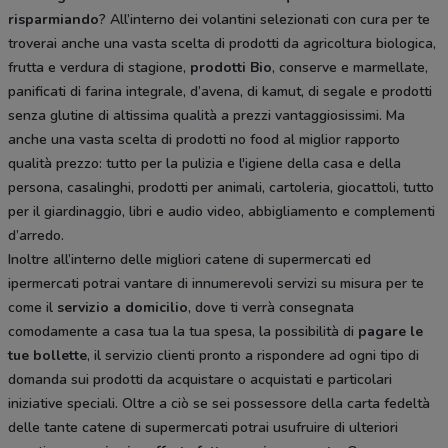
risparmiando
? All’interno dei volantini selezionati con cura per te
troverai anche una vasta scelta di prodotti da agricoltura biologica,
frutta e verdura di stagione,
prodotti Bio
, conserve e marmellate,
panificati di farina integrale, d’avena, di kamut, di segale e prodotti
senza glutine di altissima qualità a prezzi vantaggiosissimi. Ma
anche una vasta scelta di prodotti no food al miglior rapporto
qualità prezzo: tutto per la pulizia e l'igiene della casa e della
persona, casalinghi, prodotti per animali, cartoleria, giocattoli, tutto
per il giardinaggio, libri e audio video, abbigliamento e complementi
d’arredo.
Inoltre all’interno delle migliori catene di supermercati ed
ipermercati potrai vantare di innumerevoli servizi su misura per te
come il
servizio a domicilio
, dove ti verrà consegnata
comodamente a casa tua la tua spesa, la possibilità di
pagare le
tue bollette
, il servizio clienti pronto a rispondere ad ogni tipo di
domanda sui prodotti da acquistare o acquistati e particolari
iniziative speciali. Oltre a ciò se sei possessore della carta fedeltà
delle tante catene di supermercati potrai usufruire di ulteriori