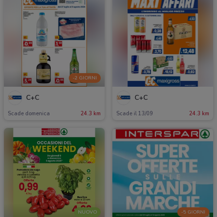
-2 GIORNI
C+C
C+C
Scade domenica
24.3 km
Scade il 13/09
24.3 km
NUOVO
-5 GIORNI