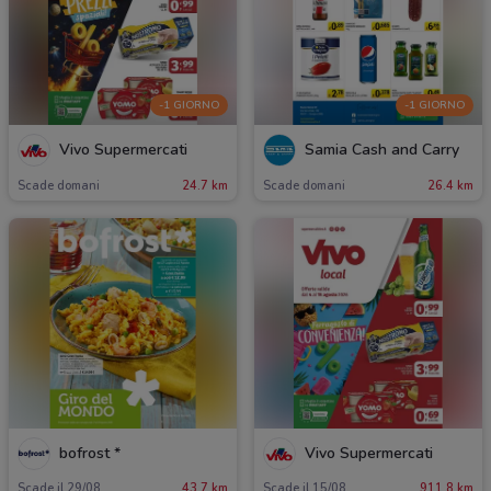
-1 GIORNO
-1 GIORNO
Vivo Supermercati
Samia Cash and Carry
Scade domani
24.7 km
Scade domani
26.4 km
bofrost *
Vivo Supermercati
Scade il 29/08
43.7 km
Scade il 15/08
911.8 km