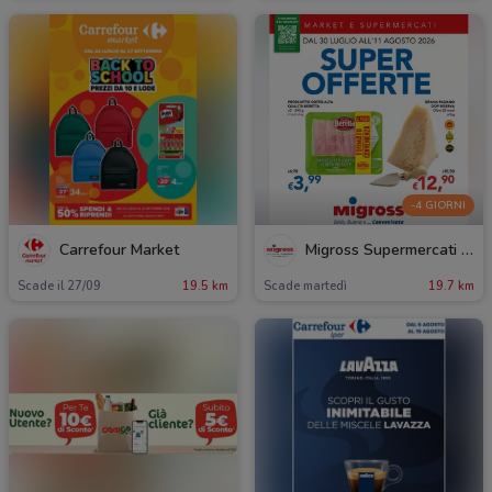
-4 GIORNI
Carrefour Market
Migross Supermercati & Market
Scade il 27/09
19.5 km
Scade martedì
19.7 km