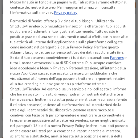
Mostra finalità in fondo alla pagina web. Tali scelte avranno effetto nel
contesto del nostro Sito web. Per maggiori informazioni, consulta
-2 GIORNI
-4 GIORNI
l'Informativa sulla privacy.
Privacy policy
Aldi
Conad
Permettici di fornirti offerte più vicine ai tuoi bisogni: Utilizzando
Shopfully/Tiendeo puoi visualizzare inserzioni e offerte per i tuoi acquisti
Scade domenica
2 km
Scade martedì
815 m
quotidiani più attinenti ai tuoi gusti e al tuo mondo. Tutto questo è
possibile grazie ad una serie di strumenti e analisi effettuate in base alle
tue attività all'interno dell'applicazione e sulle piattaforme collegate,
come indicato nel paragrafo 2 della Privacy Policy. Per fare questo,
abbiamo bisogno del tuo consenso sull'uso dei dati raccolti a tale fine.
Se dai il tuo consenso condivideremo i tuoi dati personali con
Partners
in
tutto il mondo attraverso l’uso di SDK esterne. Puoi sempre cambiare
idea accedendo a Menu > Privacy > Personalizzazione, all’interno della
nostra App. Cosa succede se accetti: Le inserzioni pubblicitarie che
visualizzerai all'interno dell’app potranno trattare di argomenti relativi
alla tua cronologia di navigazione su piattaforme esterne a
Shopfully/Tiendeo. Ad esempio, se un servizio a noi collegato ci informa
-5 GIORNI
-5 GIORNI
che hai navigato in un sito di viaggi, potremo mostrarti delle offerte a
tema vacanze. Inoltre, i dati sulla posizione (nel caso in cui abbia fornito
il relativo consenso) insieme alle informazioni sulle prestazioni della
Ipercoop
Sigma
rete e agli identificativi del dispositivo, possono essere raccolte e
condivisi con terze parti per comprendere e migliorare la connettività e
Scade mercoledì
20.5 km
Scade mercoledì
5.4 km
le esperienze applicative sulle delle reti wireless, come meglio indicato
nel paragrafo 13.b della nostra Privacy Policy. Inoltre, i tuoi dati possono
anche essere utilizzati per la creazione di report, ricerche di mercato,
scientifiche e statistiche, analisi basate sulla posizione e analisi delle