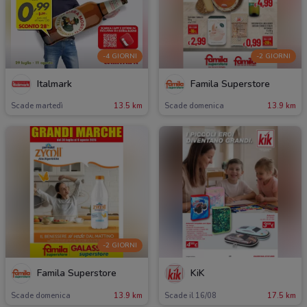
-4 GIORNI
-2 GIORNI
Italmark
Famila Superstore
Scade martedì
13.5 km
Scade domenica
13.9 km
-2 GIORNI
Famila Superstore
KiK
Scade domenica
13.9 km
Scade il 16/08
17.5 km