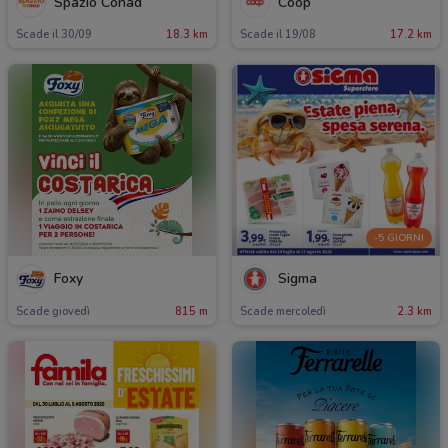
Spazio Conad
Coop
Scade il 30/09
18.3 km
Scade il 19/08
17.2 km
-5 GIORNI
Foxy
Sigma
Scade giovedì
815 m
Scade mercoledì
2.3 km