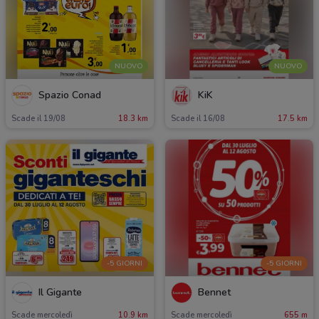
NUOVO
NUOVO
Spazio Conad
KiK
Scade il 19/08
18.3 km
Scade il 16/08
17.5 km
-5 GIORNI
-5 GIORNI
Il Gigante
Bennet
Scade mercoledì
10.9 km
Scade mercoledì
655 m