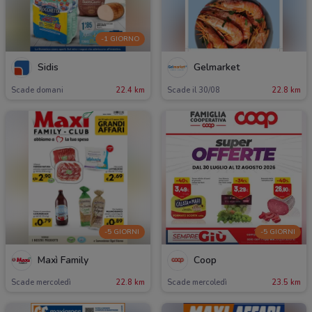
-1 GIORNO
Sidis
Gelmarket
Scade domani
22.4 km
Scade il 30/08
22.8 km
-5 GIORNI
-5 GIORNI
Maxì Family
Coop
Scade mercoledì
22.8 km
Scade mercoledì
23.5 km