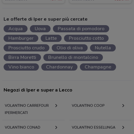
Le offerte di Iper e super più cercate
Acqua
Uova
Passata di pomodoro
Hamburger
Latte
Prosciutto cotto
Prosciutto crudo
Olio di oliva
Nutella
Birra Moretti
Brunello di montalcino
Vino bianco
Chardonnay
Champagne
Negozi di Iper e super a Lecco
VOLANTINO CARREFOUR
VOLANTINO COOP
IPERMERCATI
VOLANTINO CONAD
VOLANTINO ESSELUNGA