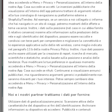
idea accedendo a Menu > Privacy > Personalizzazione, all’interno della
nostra App. Cosa succede se accetti: Le inserzioni pubblicitarie che
visualizzerai all'interno dell’app potranno trattare di argomenti relativi
alla tua cronologia di navigazione su piattaforme esterne a
Shopfully/Tiendeo. Ad esempio, se un servizio a noi collegato ci informa
che hai navigato in un sito di viaggi, potremo mostrarti delle offerte a
tema vacanze. Inoltre, i dati sulla posizione (nel caso in cui abbia fornito
il relativo consenso) insieme alle informazioni sulle prestazioni della
MPS
UnipolSai
rete e agli identificativi del dispositivo, possono essere raccolte e
condivisi con terze parti per comprendere e migliorare la connettività e
Scade il 31/12
226 m
Scade il 31/12
241 m
le esperienze applicative sulle delle reti wireless, come meglio indicato
nel paragrafo 13.b della nostra Privacy Policy. Inoltre, i tuoi dati possono
anche essere utilizzati per la creazione di report, ricerche di mercato,
scientifiche e statistiche, analisi basate sulla posizione e analisi delle
tendenze. Puoi modificare le tue preferenze in qualsiasi momento
accedendo a Menu > Privacy > Personalizzazione all'interno della
nostra App. Cosa succede se rifiuti: Continuerai a visualizzare annunci
pubblicitari, ma riguarderanno argomenti generici e probabilmente non
saranno rilevanti per i tuoi interessi. Potrai sempre cambiare idea
accedendo a Menu > Privacy > Personalizzazione all'interno della
nostra App.
Noi e i nostri partner trattiamo i dati per fornire:
Utilizzare dati di geolocalizzazione precisi. Scansione attiva delle
BPER Banca
Che Banca!
caratteristiche del dispositivo ai fini dell’identificazione. Archiviare
informazioni su dispositivo e/o accedervi. Pubblicità e contenuti
Scade il 31/12
271 m
Scade il 21/01
286 m