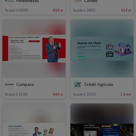
Findomestic
Cofidis
Scade il 03/09
618 m
Scade il 28/01
619 m
Compass
Crédit Agricole
Scade il 31/01
649 m
Scade il 30/10
1.6 km