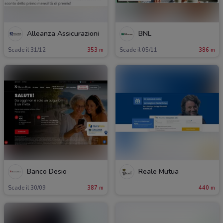
Alleanza Assicurazioni
BNL
Scade il 31/12
353 m
Scade il 05/11
386 m
Banco Desio
Reale Mutua
Scade il 30/09
387 m
440 m