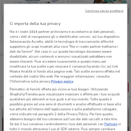
Continua senza accettare
Ci importa della tua privacy
Axa
Banco BPM
Noi e i nostri
1014
partner archiviamo e accediamo ai dati personali,
come i dati di navigazione gli o identificatori univoci, sul tuo dispositivo.
Scade il 31/10
208 m
Scade il 23/09
209 m
Selezionando Accetto, abiliti le tecnologie di tracciamento affinché
supportino gli scopi mostrati alla voce "Noi e i nostri partner trattiamo i
dati da fornire". Nel caso in cui queste tecnologie dovessero essere
disabilitate, alcuni contenuti e annunci visualizzati potrebbero non
Porta DoveConviene sempre con te!
essere rilevanti. Puoi accedere nuovamente a questo menu per
modificare le tue scelte o per revocare il consenso facendo clic sul link
Puoi trovare le migliori offerte dei negozi vicino a te,
Mostra finalità in fondo alla pagina web. Tali scelte avranno effetto nel
salvarle e creare la tua lista del risparmio, comodamente
dal tuo cellulare.
contesto del nostro Sito web. Per maggiori informazioni, consulta
l'Informativa sulla privacy.
Privacy policy
SCARICA L’APP
Permettici di fornirti offerte più vicine ai tuoi bisogni: Utilizzando
Shopfully/Tiendeo puoi visualizzare inserzioni e offerte per i tuoi acquisti
quotidiani più attinenti ai tuoi gusti e al tuo mondo. Tutto questo è
possibile grazie ad una serie di strumenti e analisi effettuate in base alle
tue attività all'interno dell'applicazione e sulle piattaforme collegate,
come indicato nel paragrafo 2 della Privacy Policy. Per fare questo,
abbiamo bisogno del tuo consenso sull'uso dei dati raccolti a tale fine.
Se dai il tuo consenso condivideremo i tuoi dati personali con
Partners
in
tutto il mondo attraverso l’uso di SDK esterne. Puoi sempre cambiare