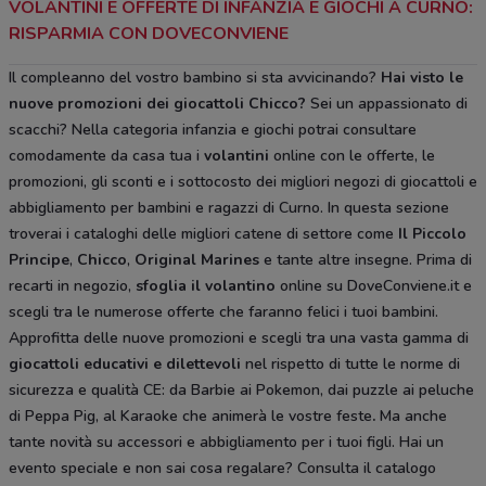
VOLANTINI E OFFERTE DI INFANZIA E GIOCHI A CURNO:
RISPARMIA CON DOVECONVIENE
Il compleanno del vostro bambino si sta avvicinando?
Hai visto le
nuove promozioni dei giocattoli Chicco?
Sei un appassionato di
scacchi? Nella categoria infanzia e giochi potrai consultare
comodamente da casa tua i
volantini
online con le offerte, le
promozioni, gli sconti e i sottocosto dei migliori negozi di giocattoli e
abbigliamento per bambini e ragazzi di Curno. In questa sezione
troverai i cataloghi delle migliori catene di settore come
Il Piccolo
Principe
,
Chicco
,
Original Marines
e tante altre insegne. Prima di
recarti in negozio,
sfoglia il volantino
online su DoveConviene.it e
scegli tra le numerose offerte che faranno felici i tuoi bambini.
Approfitta delle nuove promozioni e scegli tra una vasta gamma di
giocattoli educativi e dilettevoli
nel rispetto di tutte le norme di
sicurezza e qualità CE: da Barbie ai Pokemon, dai puzzle ai peluche
di Peppa Pig, al Karaoke che animerà le vostre feste
.
Ma anche
tante novità su accessori e abbigliamento per i tuoi figli. Hai un
evento speciale e non sai cosa regalare? Consulta il catalogo