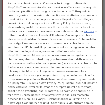
Permettici di fornirti offerte più vicine ai tuoi bisogni: Utilizzando
Shopfully/Tiendeo puoi visualizzare inserzioni e offerte per i tuoi acquisti
quotidiani più attinenti ai tuoi gusti e al tuo mondo. Tutto questo è
possibile grazie ad una serie di strumenti e analisi effettuate in base alle
tue attività all'interno dell'applicazione e sulle piattaforme collegate,
come indicato nel paragrafo 2 della Privacy Policy. Per fare questo,
abbiamo bisogno del tuo consenso sull'uso dei dati raccolti a tale fine.
Original Marines
Cam
Se dai il tuo consenso condivideremo i tuoi dati personali con
Partners
in
tutto il mondo attraverso l’uso di SDK esterne. Puoi sempre cambiare
Scade il 19/05
912 m
Scade il 31/12
1.1 km
idea accedendo a Menu > Privacy > Personalizzazione, all’interno della
nostra App. Cosa succede se accetti: Le inserzioni pubblicitarie che
visualizzerai all'interno dell’app potranno trattare di argomenti relativi
alla tua cronologia di navigazione su piattaforme esterne a
Shopfully/Tiendeo. Ad esempio, se un servizio a noi collegato ci informa
che hai navigato in un sito di viaggi, potremo mostrarti delle offerte a
tema vacanze. Inoltre, i dati sulla posizione (nel caso in cui abbia fornito
il relativo consenso) insieme alle informazioni sulle prestazioni della
rete e agli identificativi del dispositivo, possono essere raccolte e
condivisi con terze parti per comprendere e migliorare la connettività e
le esperienze applicative sulle delle reti wireless, come meglio indicato
nel paragrafo 13.b della nostra Privacy Policy. Inoltre, i tuoi dati possono
anche essere utilizzati per la creazione di report, ricerche di mercato,
scientifiche e statistiche, analisi basate sulla posizione e analisi delle
tendenze. Puoi modificare le tue preferenze in qualsiasi momento
Cam
Idexe
accedendo a Menu > Privacy > Personalizzazione all'interno della
nostra App. Cosa succede se rifiuti: Continuerai a visualizzare annunci
Scade il 31/12
1.1 km
Scade il 19/05
3 km