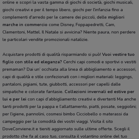
online e scopri la vasta gamma di giochi di società, giochi musicali,
giochi creativi e per il tempo libero, giochi per l'infanzia fino a
complementi d'arredo per le camere dei piccoli, delle
migliori
marche in commercio
come Disney, Foppapedretti, Cam,
Clementoni, Mattel. Il Natale si avvicina? Niente paura, non perdere
le particolari vendite promozionali natalizie.
Acquistare prodotti di qualità risparmiando si può!
Vuoi vestire tuo
figlio con stile ed eleganza?
Cerchi capi comodi e sportivi o vestiti
premaman? Dai un’ occhiata alla linea di abbigliamento e accessori,
capi di qualità e stile confezionati con i migliori materiali: leggings,
pantaloni, pigiami, tute, giubbotti, accessori per capelli dalle
simpatiche e colorate fantasie.
Collezioni invernali ed estive per
lui e per lei
con capi d’abbigliamento creativi e divertenti Ma anche
tanti prodotti per la pappa e l’allattamento, piatti, posate, seggiolini;
per l’igiene, pannolini, cosmesi bimbo Cicciobello o materassi da
campeggio per la comodità dei vostri viaggi. Visita il sito
DoveConviene.it e tieniti aggiornato sulle ultime offerte. Scegli il
prodotto che fa al caso tuo, consulta il volantino online del tuo