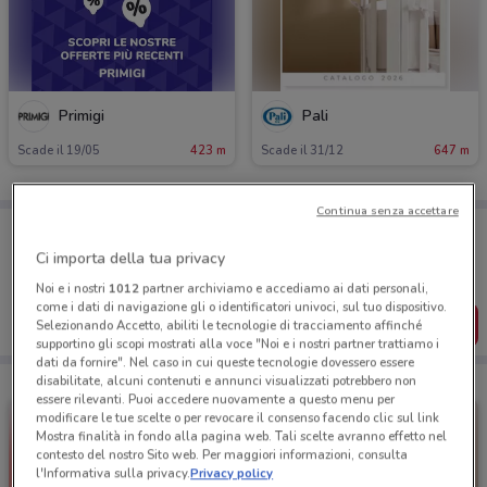
Primigi
Pali
Scade il 19/05
423 m
Scade il 31/12
647 m
Continua senza accettare
Porta DoveConviene sempre con te!
Puoi trovare le migliori offerte dei negozi vicino a te,
Ci importa della tua privacy
salvarle e creare la tua lista del risparmio, comodamente
dal tuo cellulare.
Noi e i nostri
1012
partner archiviamo e accediamo ai dati personali,
come i dati di navigazione gli o identificatori univoci, sul tuo dispositivo.
SCARICA L’APP
Selezionando Accetto, abiliti le tecnologie di tracciamento affinché
supportino gli scopi mostrati alla voce "Noi e i nostri partner trattiamo i
dati da fornire". Nel caso in cui queste tecnologie dovessero essere
disabilitate, alcuni contenuti e annunci visualizzati potrebbero non
essere rilevanti. Puoi accedere nuovamente a questo menu per
modificare le tue scelte o per revocare il consenso facendo clic sul link
Mostra finalità in fondo alla pagina web. Tali scelte avranno effetto nel
contesto del nostro Sito web. Per maggiori informazioni, consulta
l'Informativa sulla privacy.
Privacy policy