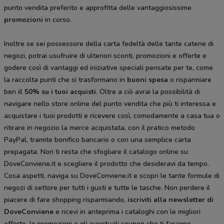
punto vendita preferito e approfitta delle vantaggiosissime
promozioni
in corso.
Inoltre se sei possessore della carta fedeltà delle tante catene di
negozi, potrai usufruire di ulteriori sconti, promozioni e offerte e
godere così di vantaggi ed iniziative speciali pensate per te, come
la raccolta punti che si trasformano in
buoni spesa
o risparmiare
ben
il 50% su i tuoi acquisti
. Oltre a ciò avrai la possibilità di
navigare nello store online del punto vendita che più ti interessa e
acquistare i tuoi prodotti e ricevere così, comodamente a casa tua o
ritirare in negozio la merce acquistata, con il pratico metodo
PayPal, tramite bonifico bancario o con una semplice carta
prepagata. Non ti resta che sfogliare il catalogo
online su
DoveConviene.it e scegliere il prodotto che desideravi da tempo.
Cosa aspetti, naviga su DoveConviene.it e scopri le tante formule di
negozi di settore per tutti i gusti e tutte le tasche. Non perdere il
piacere di fare shopping risparmiando,
iscriviti alla newsletter di
DoveConviene
e ricevi in anteprima i cataloghi con le migliori
offerte, le promozioni e gli eventuali coupon che ti faranno