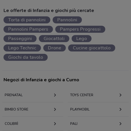
Le offerte di Infanzia e giochi più cercate
Torta di pannolini
Pannolini
Pannolini Pampers
Pampers Progressi
Passeggini
Giocattoli
Lego
Lego Technic
Drone
Cucine giocattolo
Giochi da tavolo
Negozi di Infanzia e giochi a Curno
PRENATAL
TOYS CENTER
BIMBO STORE
PLAYMOBIL
COLIBRÌ
PALI