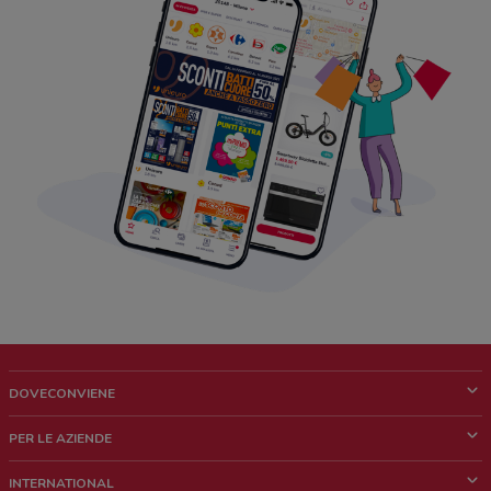
DOVECONVIENE
Cos'è DoveConviene
PER LE AZIENDE
Chi siamo
Cosa facciamo
INTERNATIONAL