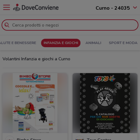
Curno - 24035
ALUTE E BENESSERE
INFANZIA E GIOCHI
ANIMALI
SPORT E MODA
Volantini Infanzia e giochi a Curno