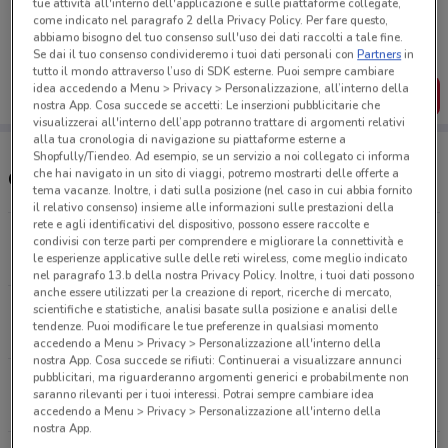
tue attività all'interno dell'applicazione e sulle piattaforme collegate,
Porta DoveConviene sempre con te!
come indicato nel paragrafo 2 della Privacy Policy. Per fare questo,
Puoi trovare le migliori offerte dei negozi vicino a te,
abbiamo bisogno del tuo consenso sull'uso dei dati raccolti a tale fine.
salvarle e creare la tua lista del risparmio, comodamente
Se dai il tuo consenso condivideremo i tuoi dati personali con
Partners
in
dal tuo cellulare.
tutto il mondo attraverso l’uso di SDK esterne. Puoi sempre cambiare
idea accedendo a Menu > Privacy > Personalizzazione, all’interno della
SCARICA L’APP
nostra App. Cosa succede se accetti: Le inserzioni pubblicitarie che
visualizzerai all'interno dell’app potranno trattare di argomenti relativi
alla tua cronologia di navigazione su piattaforme esterne a
Shopfully/Tiendeo. Ad esempio, se un servizio a noi collegato ci informa
che hai navigato in un sito di viaggi, potremo mostrarti delle offerte a
Orari e Negozi Giocheria
tema vacanze. Inoltre, i dati sulla posizione (nel caso in cui abbia fornito
il relativo consenso) insieme alle informazioni sulle prestazioni della
rete e agli identificativi del dispositivo, possono essere raccolte e
Via Camozzi, 105, Bergamo
condivisi con terze parti per comprendere e migliorare la connettività e
le esperienze applicative sulle delle reti wireless, come meglio indicato
5.2 km
nel paragrafo 13.b della nostra Privacy Policy. Inoltre, i tuoi dati possono
anche essere utilizzati per la creazione di report, ricerche di mercato,
Via M. Buttaro 16 Angolo Via Legnano - Bergamo
scientifiche e statistiche, analisi basate sulla posizione e analisi delle
tendenze. Puoi modificare le tue preferenze in qualsiasi momento
6.6 km
accedendo a Menu > Privacy > Personalizzazione all'interno della
nostra App. Cosa succede se rifiuti: Continuerai a visualizzare annunci
pubblicitari, ma riguarderanno argomenti generici e probabilmente non
Viale Ortigara, 1 , Treviglio
saranno rilevanti per i tuoi interessi. Potrai sempre cambiare idea
18.2 km
accedendo a Menu > Privacy > Personalizzazione all'interno della
nostra App.