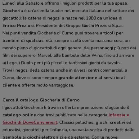
Lunedì alla Sabato e offrono i migliori prodotti per la tua spesa.
Giocheria
è un’azienda leader nel mercato italiano nel settore dei
giocattoli; la catena di negozi a nasce nel 1988 da un’idea di
Enrico Preziosi
, Presidente del Gruppo Giochi Preziosi S.p.a..
Nei punti vendita Giocheria di Curno puoi trovare
articoli per
bambini di qualsiasi età
, sempre scelti con la massima cura; un
mondo pieno di giocattoli di ogni genere, dai personaggi più noti dei
film dei supereroi Marvel, alle bambole delle Winx, fino ad arrivare
ai Lego, i Duplo per i più piccoli e tantissimi giochi da tavolo.
Trovi i negozi della catena anche in diversi centri commerciali a
Curno, dove ci sono sempre
grande attenzione al servizio al
cliente
e offerte molto vantaggiose.
Cerca il catalogo Giocheria di Curno
I giocattoli Giocheria li trovi in offerta e promozione sfogliando il
catalogo online
che trovi pubblicato nella categoria
Infanzia e
Giochi di DoveConviene.it
. Classici peluches,
giochi creativi
ed
educativi, giocattoli per l’infanzia, una vasta scelta di prodotti dalle
bambole
ai
giochi elettronici
e da esterno. Con le nuove