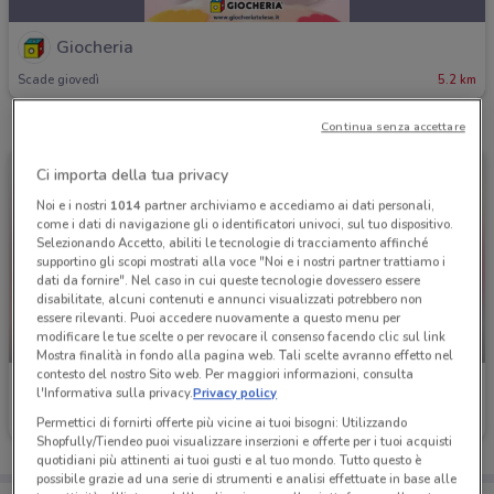
Giocheria
Scade giovedì
5.2 km
Continua senza accettare
Ci importa della tua privacy
Noi e i nostri
1014
partner archiviamo e accediamo ai dati personali,
come i dati di navigazione gli o identificatori univoci, sul tuo dispositivo.
Selezionando Accetto, abiliti le tecnologie di tracciamento affinché
supportino gli scopi mostrati alla voce "Noi e i nostri partner trattiamo i
dati da fornire". Nel caso in cui queste tecnologie dovessero essere
disabilitate, alcuni contenuti e annunci visualizzati potrebbero non
essere rilevanti. Puoi accedere nuovamente a questo menu per
modificare le tue scelte o per revocare il consenso facendo clic sul link
-4 GIORNI
-4 GIORNI
Mostra finalità in fondo alla pagina web. Tali scelte avranno effetto nel
contesto del nostro Sito web. Per maggiori informazioni, consulta
Giocheria
Giocheria
l'Informativa sulla privacy.
Privacy policy
Permettici di fornirti offerte più vicine ai tuoi bisogni: Utilizzando
Scade mercoledì
5.2 km
Scade mercoledì
5.2 km
Shopfully/Tiendeo puoi visualizzare inserzioni e offerte per i tuoi acquisti
quotidiani più attinenti ai tuoi gusti e al tuo mondo. Tutto questo è
possibile grazie ad una serie di strumenti e analisi effettuate in base alle