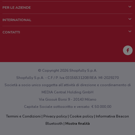
Cos'è DoveConviene
PER LE AZIENDE
Chi siamo
Cosa facciamo
INTERNATIONAL
News e media
Richieste commerciali e marketing
Brazil
CONTATTI
Lavora con noi
Mexico
Segnalazione punto vendita
France
Segnalazione Volantino
Australia
Hai un malfunzionamento sul web o sull'app?
New Zealand
© Copyright 2026 Shopfully S.p.A.
Shopfully S.p.A. - C.F / P. Iva 03156531208 REA: MI-2029270
Società a socio unico soggetta all’attività di direzione e coordinamento di
MEDIA Central Holding GmbH
Via Giosuè Borsi 9 - 20143 Milano
Capitale Sociale sottoscritto e versato: € 50.000,00
Termini e Condizioni
Privacy policy
Cookie policy
Informativa Beacon
Bluetooth
Mostra finalità