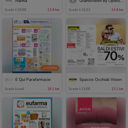
Naïma
GrandVision by Optissimo
Scade il 30/08
13.8 km
Scade il 31/12
14.8 km
-2 GIORNI
É Qui Parafarmacie
Spaccio Occhiali Vision
Scade lunedì
20.1 km
Scade il 31/08
23.1 km