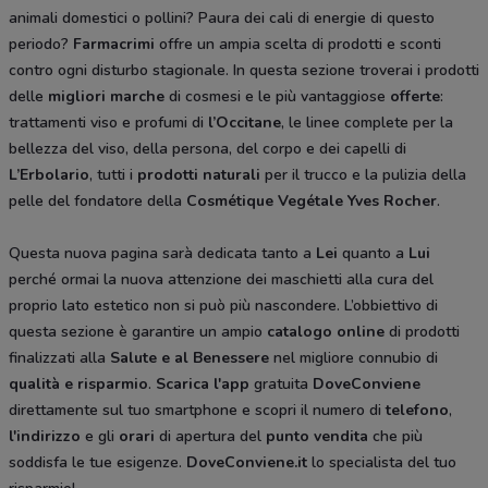
animali domestici o pollini? Paura dei cali di energie di questo
periodo?
Farmacrimi
offre un ampia scelta di prodotti e sconti
contro ogni disturbo stagionale. In questa sezione troverai i prodotti
delle
migliori marche
di cosmesi e le più vantaggiose
offerte
:
trattamenti viso e profumi di
l’Occitane
, le linee complete per la
bellezza del viso, della persona, del corpo e dei capelli di
L’Erbolario
, tutti i
prodotti naturali
per il trucco e la pulizia della
pelle del fondatore della
Cosmétique Vegétale
Yves Rocher
.
Questa nuova pagina sarà dedicata tanto a
Lei
quanto a
Lui
perché ormai la nuova attenzione dei maschietti alla cura del
proprio lato estetico non si può più nascondere. L’obbiettivo di
questa sezione è garantire un ampio
catalogo online
di prodotti
finalizzati alla
Salute e al Benessere
nel migliore connubio di
qualità e risparmio
.
Scarica l'app
gratuita
DoveConviene
direttamente sul tuo smartphone e scopri il numero di
telefono
,
l'indirizzo
e gli
orari
di apertura del
punto vendita
che più
soddisfa le tue esigenze.
DoveConviene.it
lo specialista del tuo