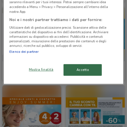
saranno rilevanti per i tuoi interessi. Potrai sempre cambiare idea
accedendo a Menu > Privacy > Personalizzazione all'interno della
nostra App.
Noi e i nostri partner trattiamo i dati per fornire:
Utilizzare dati di geolocalizzazione precisi. Scansione attiva delle
caratteristiche del dispositivo ai fini dell’identificazione. Archiviare
informazioni su dispositivo e/o accedervi. Pubblicità e contenuti
personalizzati, misurazione delle prestazioni dei contenuti e degli
annunci, ricerche sul pubblico, sviluppo di servizi.
Elenco dei partner
Spaccio Occhiali Vision
Ottica VistaSì
Mostra finalità
Accetto
Scade il 31/08
4.5 km
Scade il 15/09
5.1 km