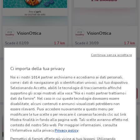
VisionOttica
VisionOttica
Scade il 02/09
1.7 km
Scade il 30/09
1.7 km
Continua senza accettare
Porta DoveConviene sempre con te!
Ci importa della tua privacy
Puoi trovare le migliori offerte dei negozi vicino a te,
salvarle e creare la tua lista del risparmio, comodamente
Noi e i nostri
1014
partner archiviamo e accediamo ai dati personali,
dal tuo cellulare.
come i dati di navigazione gli o identificatori univoci, sul tuo dispositivo.
Selezionando Accetto, abiliti le tecnologie di tracciamento affinché
SCARICA L’APP
supportino gli scopi mostrati alla voce "Noi e i nostri partner trattiamo i
dati da fornire". Nel caso in cui queste tecnologie dovessero essere
disabilitate, alcuni contenuti e annunci visualizzati potrebbero non
essere rilevanti. Puoi accedere nuovamente a questo menu per
modificare le tue scelte o per revocare il consenso facendo clic sul link
Mostra finalità in fondo alla pagina web. Tali scelte avranno effetto nel
contesto del nostro Sito web. Per maggiori informazioni, consulta
l'Informativa sulla privacy.
Privacy policy
Permettici di fornirti offerte più vicine ai tuoi bisogni: Utilizzando