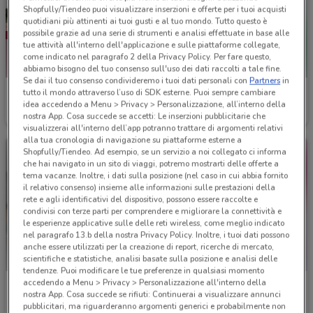
Shopfully/Tiendeo puoi visualizzare inserzioni e offerte per i tuoi acquisti
quotidiani più attinenti ai tuoi gusti e al tuo mondo. Tutto questo è
possibile grazie ad una serie di strumenti e analisi effettuate in base alle
tue attività all'interno dell'applicazione e sulle piattaforme collegate,
come indicato nel paragrafo 2 della Privacy Policy. Per fare questo,
abbiamo bisogno del tuo consenso sull'uso dei dati raccolti a tale fine.
Se dai il tuo consenso condivideremo i tuoi dati personali con
Partners
in
VisionOttica
Club Salute
tutto il mondo attraverso l’uso di SDK esterne. Puoi sempre cambiare
idea accedendo a Menu > Privacy > Personalizzazione, all’interno della
nostra App. Cosa succede se accetti: Le inserzioni pubblicitarie che
Scade il 31/08
1.7 km
Scade il 31/08
2.6 km
visualizzerai all'interno dell’app potranno trattare di argomenti relativi
alla tua cronologia di navigazione su piattaforme esterne a
Shopfully/Tiendeo. Ad esempio, se un servizio a noi collegato ci informa
che hai navigato in un sito di viaggi, potremo mostrarti delle offerte a
tema vacanze. Inoltre, i dati sulla posizione (nel caso in cui abbia fornito
il relativo consenso) insieme alle informazioni sulle prestazioni della
rete e agli identificativi del dispositivo, possono essere raccolte e
condivisi con terze parti per comprendere e migliorare la connettività e
le esperienze applicative sulle delle reti wireless, come meglio indicato
nel paragrafo 13.b della nostra Privacy Policy. Inoltre, i tuoi dati possono
anche essere utilizzati per la creazione di report, ricerche di mercato,
scientifiche e statistiche, analisi basate sulla posizione e analisi delle
tendenze. Puoi modificare le tue preferenze in qualsiasi momento
accedendo a Menu > Privacy > Personalizzazione all'interno della
GrandVision
BENU Farmacia
nostra App. Cosa succede se rifiuti: Continuerai a visualizzare annunci
pubblicitari, ma riguarderanno argomenti generici e probabilmente non
Scade il 31/12
3 km
Scade il 08/09
3.1 km