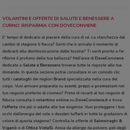
VOLANTINI E OFFERTE DI SALUTE E BENESSERE A
CURNO: RISPARMIA CON DOVECONVIENE
E’ tempo di dedicarsi al piacere della cura di sé. La stanchezza dal
cambio di stagione ti fiacca? Senti che è arrivato il momento di
dedicarti alla disintossicazione dalle tossine? Ti senti pronta a far
rifiorire il profumo della tua bellezza? Nell’area di
DoveConviene
dedicata a
Salute e Benessere
troverai tutte le risposte alle tue
domande. In questa sezione potrai consultare in un comodo clic
tutti i
cataloghi
dei migliori
Brand
specializzata nella cura del
corpo. Vuoi arrivare preparata su
sconti
,
prezzi
e
promozioni
nel
tuo negozio preferito di cosmesi? Prima di recarti al tuo negozio di
fiducia consulta il
volantino online
su
DoveConviene.it
e trova
l’offerta
che più si adatta alle tue esigenze. Vuoi proteggere i tuoi
occhi dall’energia del sole o desideri tuffarti in tutte le gradazioni di
colore di questa stagione? Controlla le offerte di
Salmoiraghi &
Viganò
o di
Ottica VistaSì
. Ansia da allergie da polvere, peli degli