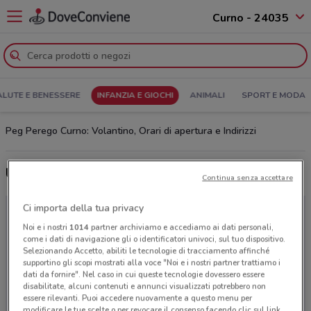
Curno - 24035
ALUTE E BENESSERE
INFANZIA E GIOCHI
ANIMALI
SPORT E MODA
Peg Perego Curno: Volantino, Orari di apertura e Indirizzi
Ultime offerte del volantino Peg Perego
Continua senza accettare
Ci importa della tua privacy
Noi e i nostri
1014
partner archiviamo e accediamo ai dati personali,
come i dati di navigazione gli o identificatori univoci, sul tuo dispositivo.
Selezionando Accetto, abiliti le tecnologie di tracciamento affinché
supportino gli scopi mostrati alla voce "Noi e i nostri partner trattiamo i
dati da fornire". Nel caso in cui queste tecnologie dovessero essere
disabilitate, alcuni contenuti e annunci visualizzati potrebbero non
essere rilevanti. Puoi accedere nuovamente a questo menu per
modificare le tue scelte o per revocare il consenso facendo clic sul link