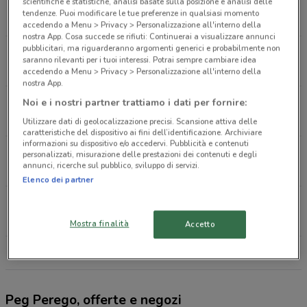
Via Fermi Curno
scientifiche e statistiche, analisi basate sulla posizione e analisi delle
tendenze. Puoi modificare le tue preferenze in qualsiasi momento
901 m
accedendo a Menu > Privacy > Personalizzazione all'interno della
nostra App. Cosa succede se rifiuti: Continuerai a visualizzare annunci
pubblicitari, ma riguarderanno argomenti generici e probabilmente non
Via E. Fermi 4 Curno
saranno rilevanti per i tuoi interessi. Potrai sempre cambiare idea
1.1 km
accedendo a Menu > Privacy > Personalizzazione all'interno della
nostra App.
Via Enrico Fermi 4 Curno
Noi e i nostri partner trattiamo i dati per fornire:
1.1 km
Utilizzare dati di geolocalizzazione precisi. Scansione attiva delle
caratteristiche del dispositivo ai fini dell’identificazione. Archiviare
informazioni su dispositivo e/o accedervi. Pubblicità e contenuti
Via Lecco, 20/N Mozzo
personalizzati, misurazione delle prestazioni dei contenuti e degli
annunci, ricerche sul pubblico, sviluppo di servizi.
1.2 km
Elenco dei partner
Via Grumello 68 Bergamo
3.3 km
Mostra finalità
Accetto
Tutti i negozi Peg Perego
Peg Perego, offerte e negozi