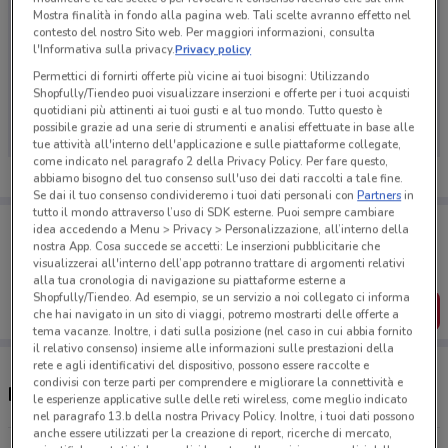
Mostra finalità in fondo alla pagina web. Tali scelte avranno effetto nel
contesto del nostro Sito web. Per maggiori informazioni, consulta
l'Informativa sulla privacy.
Privacy policy
Permettici di fornirti offerte più vicine ai tuoi bisogni: Utilizzando
Ci dispiace, al momento non abbiamo pubblicato
Shopfully/Tiendeo puoi visualizzare inserzioni e offerte per i tuoi acquisti
volantini nella tua zona. Riprova più tardi.
quotidiani più attinenti ai tuoi gusti e al tuo mondo. Tutto questo è
possibile grazie ad una serie di strumenti e analisi effettuate in base alle
tue attività all'interno dell'applicazione e sulle piattaforme collegate,
come indicato nel paragrafo 2 della Privacy Policy. Per fare questo,
abbiamo bisogno del tuo consenso sull'uso dei dati raccolti a tale fine.
Se dai il tuo consenso condivideremo i tuoi dati personali con
Partners
in
tutto il mondo attraverso l’uso di SDK esterne. Puoi sempre cambiare
Porta DoveConviene sempre con te!
idea accedendo a Menu > Privacy > Personalizzazione, all’interno della
Puoi trovare le migliori offerte dei negozi vicino a te,
nostra App. Cosa succede se accetti: Le inserzioni pubblicitarie che
salvarle e creare la tua lista del risparmio, comodamente
visualizzerai all'interno dell’app potranno trattare di argomenti relativi
dal tuo cellulare.
alla tua cronologia di navigazione su piattaforme esterne a
Shopfully/Tiendeo. Ad esempio, se un servizio a noi collegato ci informa
SCARICA L’APP
che hai navigato in un sito di viaggi, potremo mostrarti delle offerte a
tema vacanze. Inoltre, i dati sulla posizione (nel caso in cui abbia fornito
il relativo consenso) insieme alle informazioni sulle prestazioni della
rete e agli identificativi del dispositivo, possono essere raccolte e
condivisi con terze parti per comprendere e migliorare la connettività e
Negozi Peg Perego a Curno
le esperienze applicative sulle delle reti wireless, come meglio indicato
nel paragrafo 13.b della nostra Privacy Policy. Inoltre, i tuoi dati possono
anche essere utilizzati per la creazione di report, ricerche di mercato,