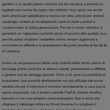
giardino o su quale pianta coltivare sul tuo terrazzo e perché no,
regalati una cucina da sogno che ottimizzi i tuoi spazi, ma anche
tanti articoli per addobbare la tavola con stile, articoli per animali,
casalinghi, sistemi di riscaldamento come le stufe a pellet e
condizionatori di ultima generazione. Perché il nostro obiettivo e
garantirti un
risparmio
costante senza rinunciare alla qualità, ecco
perché potrai sfogliare i
volantini
online sempre aggiornati e
consultare le
offerte
e le
promozioni
dei punti vendita di
fai da te
di Cattolica.
Inoltre se sei possessore della carta fedeltà delle tante catene di
bricolage potrai usufruire di ulteriori
sconti
,
promozioni
e
offerte
e godere così di vantaggi speciali. Oltre a ciò avrai la possibilità di
acquistare i tuoi prodotti direttamente sul sito ufficiale del punto
vendita che più ti interessa e ricevere comodamente a casa tua la
merce acquistata, con il pratico metodo PayPal, tramite bonifico
bancario o con una semplice carta prepagata. Non ti resta che
sfogliare il
catalogo
online su DoveConviene.it e scegliere il