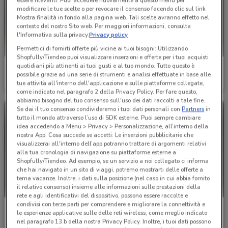
essere rilevanti. Puoi accedere nuovamente a questo menu per
modificare le tue scelte o per revocare il consenso facendo clic sul link
Mostra finalità in fondo alla pagina web. Tali scelte avranno effetto nel
contesto del nostro Sito web. Per maggiori informazioni, consulta
l'Informativa sulla privacy.
Privacy policy
Permettici di fornirti offerte più vicine ai tuoi bisogni: Utilizzando
Shopfully/Tiendeo puoi visualizzare inserzioni e offerte per i tuoi acquisti
quotidiani più attinenti ai tuoi gusti e al tuo mondo. Tutto questo è
Fiamma
Einhell
possibile grazie ad una serie di strumenti e analisi effettuate in base alle
tue attività all'interno dell'applicazione e sulle piattaforme collegate,
Scade il 31/12
2.3 km
Scade il 31/12
3.1 km
come indicato nel paragrafo 2 della Privacy Policy. Per fare questo,
abbiamo bisogno del tuo consenso sull'uso dei dati raccolti a tale fine.
Se dai il tuo consenso condivideremo i tuoi dati personali con
Partners
in
tutto il mondo attraverso l’uso di SDK esterne. Puoi sempre cambiare
idea accedendo a Menu > Privacy > Personalizzazione, all’interno della
nostra App. Cosa succede se accetti: Le inserzioni pubblicitarie che
visualizzerai all'interno dell’app potranno trattare di argomenti relativi
alla tua cronologia di navigazione su piattaforme esterne a
Shopfully/Tiendeo. Ad esempio, se un servizio a noi collegato ci informa
che hai navigato in un sito di viaggi, potremo mostrarti delle offerte a
tema vacanze. Inoltre, i dati sulla posizione (nel caso in cui abbia fornito
il relativo consenso) insieme alle informazioni sulle prestazioni della
rete e agli identificativi del dispositivo, possono essere raccolte e
condivisi con terze parti per comprendere e migliorare la connettività e
Einhell
Einhell
le esperienze applicative sulle delle reti wireless, come meglio indicato
nel paragrafo 13.b della nostra Privacy Policy. Inoltre, i tuoi dati possono
Scade il 31/12
3.1 km
Scade il 31/12
3.1 km