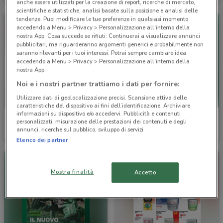
anche essere utilizzati per la creazione di report, ricerche di mercato,
scientifiche e statistiche, analisi basate sulla posizione e analisi delle
tendenze. Puoi modificare le tue preferenze in qualsiasi momento
accedendo a Menu > Privacy > Personalizzazione all'interno della
nostra App. Cosa succede se rifiuti: Continuerai a visualizzare annunci
pubblicitari, ma riguarderanno argomenti generici e probabilmente non
saranno rilevanti per i tuoi interessi. Potrai sempre cambiare idea
accedendo a Menu > Privacy > Personalizzazione all'interno della
nostra App.
Noi e i nostri partner trattiamo i dati per fornire:
Utilizzare dati di geolocalizzazione precisi. Scansione attiva delle
caratteristiche del dispositivo ai fini dell’identificazione. Archiviare
informazioni su dispositivo e/o accedervi. Pubblicità e contenuti
Echo
Hikoki
personalizzati, misurazione delle prestazioni dei contenuti e degli
annunci, ricerche sul pubblico, sviluppo di servizi.
Scade il 31/12
6.4 km
Scade il 31/12
10.1 km
Elenco dei partner
Mostra finalità
Accetto