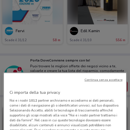
Fervi
Edil Kamin
Scade il 31/12
58 m
Scade il 31/10
556 m
Porta DoveConviene sempre con te!
Puoi trovare le migliori offerte dei negozi vicino a te,
salvarle e creare la tua lista del risparmio, comodamente
dal tuo cellulare.
Continua senza accettare
SCARICA L’APP
Ci importa della tua privacy
Noi e i nostri
1012
partner archiviamo e accediamo ai dati personali,
come i dati di navigazione gli o identificatori univoci, sul tuo dispositivo.
Selezionando Accetto, abiliti le tecnologie di tracciamento affinché
supportino gli scopi mostrati alla voce "Noi e i nostri partner trattiamo i
dati da fornire". Nel caso in cui queste tecnologie dovessero essere
disabilitate, alcuni contenuti e annunci visualizzati potrebbero non