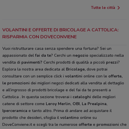
Tutte le città
VOLANTINI E OFFERTE DI BRICOLAGE A CATTOLICA:
RISPARMIA CON DOVECONVIENE
Vuoi ristrutturare casa senza spendere una fortuna? Sei un
appassionato del
fai da te
? Cerchi un
negozio
specializzato nella
vendita di
pavimenti?
Cerchi prodotti di qualità a piccoli
prezzi
?
Esplora la nostra area dedicata al
Bricolage
,
dove potrai
consultare con un semplice click i
volantini
online con le
offerte,
le promozioni
dei migliori negozi dedicati alla vendita al dettaglio
e all’ingrosso di prodotti bricolage e del fai da te
presenti a
Cattolica
. In questa sezione troverai i
cataloghi
delle migliori
catene di settore come
Leroy Merlin
,
OBI
,
La Prealpina
,
Iperceramica
e tanto altro. Prima di andare ad acquistare il
prodotto che desideri
,
sfoglia il
volantino
online su
DoveConviene.it e scegli tra le numerose
offerte
e
promozioni
che