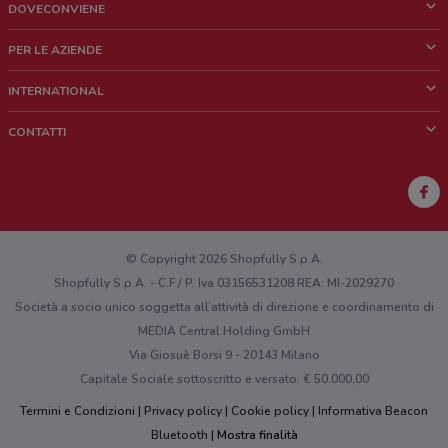
DOVECONVIENE
Cos'è DoveConviene
PER LE AZIENDE
Chi siamo
Cosa facciamo
INTERNATIONAL
News e media
Richieste commerciali e marketing
Brazil
CONTATTI
Lavora con noi
Mexico
Segnalazione punto vendita
France
Segnalazione Volantino
Australia
Hai un malfunzionamento sul web o sull'app?
New Zealand
© Copyright 2026 Shopfully S.p.A.
Shopfully S.p.A. - C.F / P. Iva 03156531208 REA: MI-2029270
Società a socio unico soggetta all’attività di direzione e coordinamento di
MEDIA Central Holding GmbH
Via Giosuè Borsi 9 - 20143 Milano
Capitale Sociale sottoscritto e versato: € 50.000,00
Termini e Condizioni
Privacy policy
Cookie policy
Informativa Beacon
Bluetooth
Mostra finalità