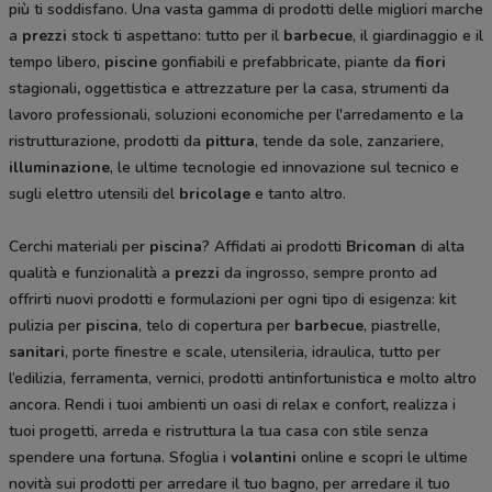
più ti soddisfano. Una vasta gamma di prodotti delle migliori marche
a
prezzi
stock ti aspettano: tutto per il
barbecue
, il giardinaggio e il
tempo libero,
piscine
gonfiabili e prefabbricate, piante da
fiori
stagionali
,
oggettistica e attrezzature per la casa, strumenti da
lavoro professionali, soluzioni economiche per l'arredamento e la
ristrutturazione, prodotti da
pittura
, tende da sole, zanzariere,
illuminazione
, le ultime tecnologie ed innovazione sul tecnico e
sugli elettro utensili del
bricolage
e tanto altro.
Cerchi materiali per
piscina
? Affidati ai prodotti
Bricoman
di alta
qualità e funzionalità a
prezzi
da ingrosso, sempre pronto ad
offrirti nuovi prodotti e formulazioni per ogni tipo di esigenza: kit
pulizia per
piscina
, telo di copertura per
barbecue
, piastrelle,
sanitari
, porte finestre e scale, utensileria, idraulica, tutto per
l’edilizia, ferramenta, vernici, prodotti antinfortunistica e molto altro
ancora. Rendi i tuoi ambienti un oasi di relax e confort, realizza i
tuoi progetti, arreda e ristruttura la tua casa con stile senza
spendere una fortuna. Sfoglia i
volantini
online e scopri le ultime
novità sui prodotti per arredare il tuo bagno, per arredare il tuo