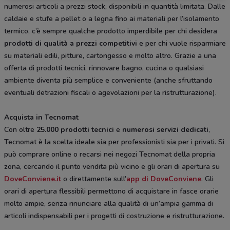
numerosi articoli a prezzi stock, disponibili in quantità limitata. Dalle
caldaie e stufe a pellet o a legna fino ai materiali per l’isolamento
termico, c’è sempre qualche prodotto imperdibile per chi desidera
prodotti di qualità a prezzi competitivi
e per chi vuole risparmiare
su materiali edili, pitture, cartongesso e molto altro. Grazie a una
offerta di prodotti tecnici, rinnovare bagno, cucina o qualsiasi
ambiente diventa più semplice e conveniente (anche sfruttando
eventuali detrazioni fiscali o agevolazioni per la ristrutturazione).
Acquista in Tecnomat
Con oltre
25.000 prodotti tecnici
e
numerosi servizi dedicati
,
Tecnomat è la scelta ideale sia per professionisti sia per i privati. Si
può comprare online o recarsi nei negozi Tecnomat della propria
zona, cercando il punto vendita più vicino e gli orari di apertura su
DoveConviene.it
o direttamente sull’
app di DoveConviene
. Gli
orari di apertura flessibili permettono di acquistare in fasce orarie
molto ampie, senza rinunciare alla qualità di un’ampia gamma di
articoli indispensabili per i progetti di costruzione e ristrutturazione.