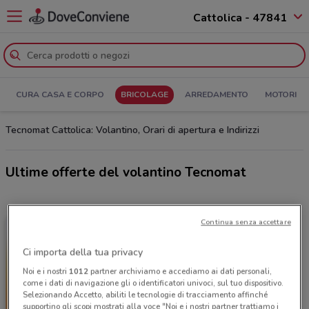
Cattolica - 47841
CURA CASA E CORPO
BRICOLAGE
ARREDAMENTO
MOTORI
Tecnomat Cattolica: Volantino, Orari di apertura e Indirizzi
Ultime offerte del volantino Tecnomat
Continua senza accettare
Ci importa della tua privacy
Noi e i nostri
1012
partner archiviamo e accediamo ai dati personali,
come i dati di navigazione gli o identificatori univoci, sul tuo dispositivo.
Selezionando Accetto, abiliti le tecnologie di tracciamento affinché
supportino gli scopi mostrati alla voce "Noi e i nostri partner trattiamo i