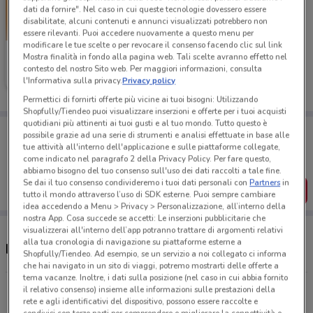
dati da fornire". Nel caso in cui queste tecnologie dovessero essere
disabilitate, alcuni contenuti e annunci visualizzati potrebbero non
essere rilevanti. Puoi accedere nuovamente a questo menu per
modificare le tue scelte o per revocare il consenso facendo clic sul link
Tecnomat
Mostra finalità in fondo alla pagina web. Tali scelte avranno effetto nel
contesto del nostro Sito web. Per maggiori informazioni, consulta
Scade il 26/08
14.7 km
l'Informativa sulla privacy.
Privacy policy
Permettici di fornirti offerte più vicine ai tuoi bisogni: Utilizzando
Shopfully/Tiendeo puoi visualizzare inserzioni e offerte per i tuoi acquisti
quotidiani più attinenti ai tuoi gusti e al tuo mondo. Tutto questo è
Porta DoveConviene sempre con te!
possibile grazie ad una serie di strumenti e analisi effettuate in base alle
Puoi trovare le migliori offerte dei negozi vicino a te,
tue attività all'interno dell'applicazione e sulle piattaforme collegate,
salvarle e creare la tua lista del risparmio, comodamente
come indicato nel paragrafo 2 della Privacy Policy. Per fare questo,
dal tuo cellulare.
abbiamo bisogno del tuo consenso sull'uso dei dati raccolti a tale fine.
Se dai il tuo consenso condivideremo i tuoi dati personali con
Partners
in
SCARICA L’APP
tutto il mondo attraverso l’uso di SDK esterne. Puoi sempre cambiare
idea accedendo a Menu > Privacy > Personalizzazione, all’interno della
nostra App. Cosa succede se accetti: Le inserzioni pubblicitarie che
visualizzerai all'interno dell’app potranno trattare di argomenti relativi
alla tua cronologia di navigazione su piattaforme esterne a
Negozi Tecnomat a Cattolica
Shopfully/Tiendeo. Ad esempio, se un servizio a noi collegato ci informa
che hai navigato in un sito di viaggi, potremo mostrarti delle offerte a
tema vacanze. Inoltre, i dati sulla posizione (nel caso in cui abbia fornito
via Vittime dell'11 settembre Rimini
il relativo consenso) insieme alle informazioni sulle prestazioni della
rete e agli identificativi del dispositivo, possono essere raccolte e
14.7 km
APERTO