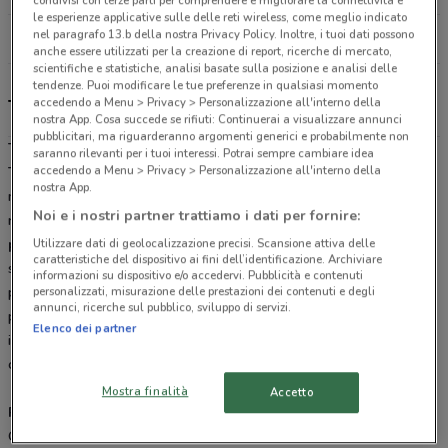
condivisi con terze parti per comprendere e migliorare la connettività e
le esperienze applicative sulle delle reti wireless, come meglio indicato
nel paragrafo 13.b della nostra Privacy Policy. Inoltre, i tuoi dati possono
Tutti i negozi Tecnomat
anche essere utilizzati per la creazione di report, ricerche di mercato,
scientifiche e statistiche, analisi basate sulla posizione e analisi delle
tendenze. Puoi modificare le tue preferenze in qualsiasi momento
accedendo a Menu > Privacy > Personalizzazione all'interno della
Tecnomat, offerte e negozi
nostra App. Cosa succede se rifiuti: Continuerai a visualizzare annunci
pubblicitari, ma riguarderanno argomenti generici e probabilmente non
Tecnomat: Più professionale, meno caro
saranno rilevanti per i tuoi interessi. Potrai sempre cambiare idea
accedendo a Menu > Privacy > Personalizzazione all'interno della
Tecnomat
(ex Bricoman) è la catena di negozi ideale per chi cerca
nostra App.
materiali professionali per la costruzione, la manutenzione e la
Noi e i nostri partner trattiamo i dati per fornire:
ristrutturazione della casa. Tecnomat offre un
ampio ventaglio di
prodotti tecnici:
pavimenti (laminati, gres porcellanato),
Utilizzare dati di geolocalizzazione precisi. Scansione attiva delle
caratteristiche del dispositivo ai fini dell’identificazione. Archiviare
sanitari, vernici, piastrelle, porte, articoli di falegnameria, utensili
informazioni su dispositivo e/o accedervi. Pubblicità e contenuti
professionali (trapani, avvitatori, smerigliatrici) e tutto ciò che serve
personalizzati, misurazione delle prestazioni dei contenuti e degli
annunci, ricerche sul pubblico, sviluppo di servizi.
per qualsiasi progetto o ristrutturazione. Grazie a prezzi da
Elenco dei partner
ingrosso e a una disponibilità immediata dei prodotti, Tecnomat si
conferma il
partner perfetto
sia per i professionisti sia per privati.
Mostra finalità
Accetto
Prezzi stock in quantità limitata
Ogni mese, sfogliando il
volantino Tecnomat
, si possono scoprire