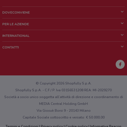
DOVECONVIENE
Cos'è DoveConviene
PER LE AZIENDE
Chi siamo
Cosa facciamo
INTERNATIONAL
News e media
Richieste commerciali e marketing
Brazil
CONTATTI
Lavora con noi
Mexico
Segnalazione punto vendita
France
Segnalazione Volantino
Australia
Hai un malfunzionamento sul web o sull'app?
New Zealand
© Copyright 2026 Shopfully S.p.A.
Shopfully S.p.A. - C.F / P. Iva 03156531208 REA: MI-2029270
Società a socio unico soggetta all’attività di direzione e coordinamento di
MEDIA Central Holding GmbH
Via Giosuè Borsi 9 - 20143 Milano
Capitale Sociale sottoscritto e versato: € 50.000,00
Termini e Condizioni
Privacy policy
Cookie policy
Informativa Beacon