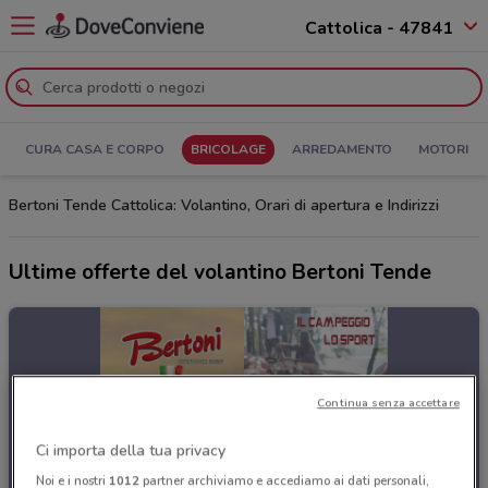
Cattolica - 47841
CURA CASA E CORPO
BRICOLAGE
ARREDAMENTO
MOTORI
Bertoni Tende Cattolica: Volantino, Orari di apertura e Indirizzi
Ultime offerte del volantino Bertoni Tende
Continua senza accettare
Ci importa della tua privacy
Noi e i nostri
1012
partner archiviamo e accediamo ai dati personali,