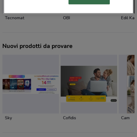
Tecnomat
OBI
Edil Ka
Nuovi prodotti da provare
Sky
Cofidis
Cam