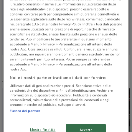
il relativo consenso) insieme alle informazioni sulle prestazioni della
rete e agli identificativi del dispositivo, possono essere raccolte e
condivisi con terze parti per comprendere e migliorare la connettività e
le esperienze applicative sulle delle reti wireless, come meglio indicato
nel paragrafo 13.b della nostra Privacy Policy. Inoltre, i tuoi dati possono
anche essere utilizzati per la creazione di report, ricerche di mercato,
scientifiche e statistiche, analisi basate sulla posizione e analisi delle
Non ci sono negozi nelle vicinanze
tendenze. Puoi modificare le tue preferenze in qualsiasi momento
accedendo a Menu > Privacy > Personalizzazione all'interno della
nostra App. Cosa succede se rifiuti: Continuerai a visualizzare annunci
pubblicitari, ma riguarderanno argomenti generici e probabilmente non
saranno rilevanti per i tuoi interessi. Potrai sempre cambiare idea
accedendo a Menu > Privacy > Personalizzazione all'interno della
nostra App.
Noi e i nostri partner trattiamo i dati per fornire:
Altri volantini nelle vicinanze
Utilizzare dati di geolocalizzazione precisi. Scansione attiva delle
caratteristiche del dispositivo ai fini dell’identificazione. Archiviare
informazioni su dispositivo e/o accedervi. Pubblicità e contenuti
personalizzati, misurazione delle prestazioni dei contenuti e degli
annunci, ricerche sul pubblico, sviluppo di servizi.
Elenco dei partner
Mostra finalità
Accetto