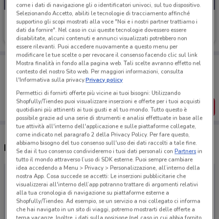
come i dati di navigazione gli o identificatori univoci, sul tuo dispositivo.
Selezionando Accetto, abiliti le tecnologie di tracciamento affinché
Bertoni Tende
supportino gli scopi mostrati alla voce "Noi e i nostri partner trattiamo i
dati da fornire". Nel caso in cui queste tecnologie dovessero essere
Scade il 31/12
disabilitate, alcuni contenuti e annunci visualizzati potrebbero non
essere rilevanti. Puoi accedere nuovamente a questo menu per
modificare le tue scelte o per revocare il consenso facendo clic sul link
Porta DoveConviene sempre con te!
Mostra finalità in fondo alla pagina web. Tali scelte avranno effetto nel
contesto del nostro Sito web. Per maggiori informazioni, consulta
Puoi trovare le migliori offerte dei negozi vicino a te,
l'Informativa sulla privacy.
Privacy policy
salvarle e creare la tua lista del risparmio, comodamente
dal tuo cellulare.
Permettici di fornirti offerte più vicine ai tuoi bisogni: Utilizzando
Shopfully/Tiendeo puoi visualizzare inserzioni e offerte per i tuoi acquisti
SCARICA L’APP
quotidiani più attinenti ai tuoi gusti e al tuo mondo. Tutto questo è
possibile grazie ad una serie di strumenti e analisi effettuate in base alle
tue attività all'interno dell'applicazione e sulle piattaforme collegate,
come indicato nel paragrafo 2 della Privacy Policy. Per fare questo,
abbiamo bisogno del tuo consenso sull'uso dei dati raccolti a tale fine.
Negozi Bertoni Tende a Cattolica
Se dai il tuo consenso condivideremo i tuoi dati personali con
Partners
in
tutto il mondo attraverso l’uso di SDK esterne. Puoi sempre cambiare
idea accedendo a Menu > Privacy > Personalizzazione, all’interno della
nostra App. Cosa succede se accetti: Le inserzioni pubblicitarie che
visualizzerai all'interno dell’app potranno trattare di argomenti relativi
alla tua cronologia di navigazione su piattaforme esterne a
Shopfully/Tiendeo. Ad esempio, se un servizio a noi collegato ci informa
che hai navigato in un sito di viaggi, potremo mostrarti delle offerte a
tema vacanze. Inoltre, i dati sulla posizione (nel caso in cui abbia fornito