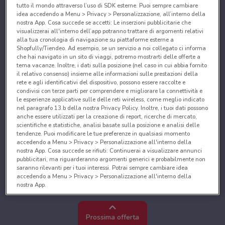
tutto il mondo attraverso l’uso di SDK esterne. Puoi sempre cambiare
idea accedendo a Menu > Privacy > Personalizzazione, all’interno della
nostra App. Cosa succede se accetti: Le inserzioni pubblicitarie che
visualizzerai all'interno dell’app potranno trattare di argomenti relativi
alla tua cronologia di navigazione su piattaforme esterne a
Shopfully/Tiendeo. Ad esempio, se un servizio a noi collegato ci informa
che hai navigato in un sito di viaggi, potremo mostrarti delle offerte a
tema vacanze. Inoltre, i dati sulla posizione (nel caso in cui abbia fornito
il relativo consenso) insieme alle informazioni sulle prestazioni della
rete e agli identificativi del dispositivo, possono essere raccolte e
condivisi con terze parti per comprendere e migliorare la connettività e
le esperienze applicative sulle delle reti wireless, come meglio indicato
nel paragrafo 13.b della nostra Privacy Policy. Inoltre, i tuoi dati possono
anche essere utilizzati per la creazione di report, ricerche di mercato,
scientifiche e statistiche, analisi basate sulla posizione e analisi delle
tendenze. Puoi modificare le tue preferenze in qualsiasi momento
accedendo a Menu > Privacy > Personalizzazione all'interno della
nostra App. Cosa succede se rifiuti: Continuerai a visualizzare annunci
pubblicitari, ma riguarderanno argomenti generici e probabilmente non
saranno rilevanti per i tuoi interessi. Potrai sempre cambiare idea
accedendo a Menu > Privacy > Personalizzazione all'interno della
nostra App.
Noi e i nostri partner trattiamo i dati per fornire:
Utilizzare dati di geolocalizzazione precisi. Scansione attiva delle
Prossima offerta
caratteristiche del dispositivo ai fini dell’identificazione. Archiviare