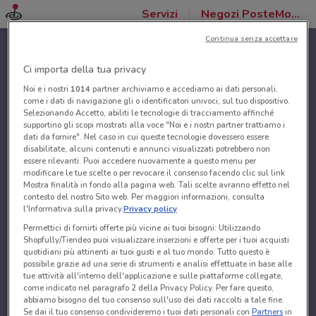
Servizi
Negozi PosteMobile
Continua senza accettare
Ci importa della tua privacy
Noi e i nostri
1014
partner archiviamo e accediamo ai dati personali,
come i dati di navigazione gli o identificatori univoci, sul tuo dispositivo.
Selezionando Accetto, abiliti le tecnologie di tracciamento affinché
supportino gli scopi mostrati alla voce "Noi e i nostri partner trattiamo i
dati da fornire". Nel caso in cui queste tecnologie dovessero essere
disabilitate, alcuni contenuti e annunci visualizzati potrebbero non
essere rilevanti. Puoi accedere nuovamente a questo menu per
modificare le tue scelte o per revocare il consenso facendo clic sul link
Mostra finalità in fondo alla pagina web. Tali scelte avranno effetto nel
contesto del nostro Sito web. Per maggiori informazioni, consulta
l'Informativa sulla privacy.
Privacy policy
Permettici di fornirti offerte più vicine ai tuoi bisogni: Utilizzando
Shopfully/Tiendeo puoi visualizzare inserzioni e offerte per i tuoi acquisti
quotidiani più attinenti ai tuoi gusti e al tuo mondo. Tutto questo è
possibile grazie ad una serie di strumenti e analisi effettuate in base alle
tue attività all'interno dell'applicazione e sulle piattaforme collegate,
come indicato nel paragrafo 2 della Privacy Policy. Per fare questo,
abbiamo bisogno del tuo consenso sull'uso dei dati raccolti a tale fine.
Se dai il tuo consenso condivideremo i tuoi dati personali con
Partners
in