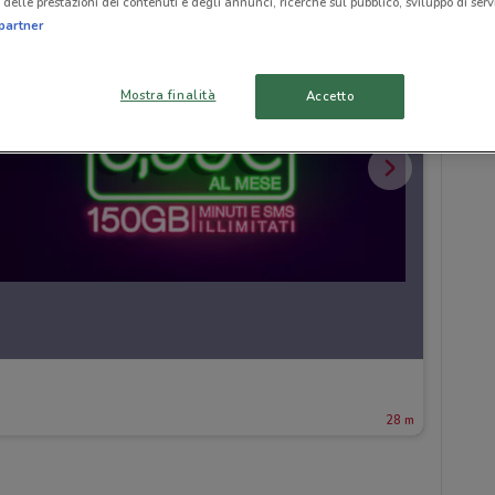
delle prestazioni dei contenuti e degli annunci, ricerche sul pubblico, sviluppo di servi
partner
Mostra finalità
Accetto
28 m