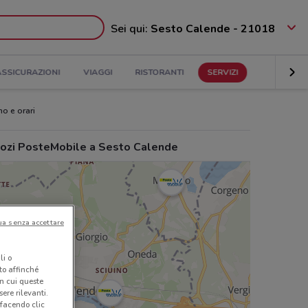
Sei qui:
Sesto Calende - 21018
ASSICURAZIONI
VIAGGI
RISTORANTI
SERVIZI
no e orari
ozi PosteMobile a Sesto Calende
ua senza accettare
li o
nto affinché
in cui queste
ere rilevanti.
 facendo clic