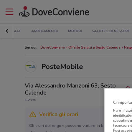
BRICOLAGE
ARREDAMENTO
MOTORI
SALUTE E BENESSERE
Sei qui:
DoveConviene
Offerte Servizi a Sesto Calende
Nego
PosteMobile
Via Alessandro Manzoni 63, Sesto
Calende
1.2 km
Ci importa
Noi e i nostr
Verifica gli orari
identificato
supportino g
Gli orari dei negozi possono variare in base agli ultimi 
tecnologie d
Puoi accede