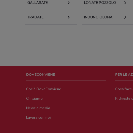
GALLARATE
LONATE POZZOLO
TRADATE
INDUNO OLONA
DOVECONVIENE
PER LE A
Cos'è DoveConviene
Cosa facc
Chi siamo
Richieste 
News e media
Lavora con noi