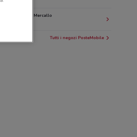
3.5 km
zi.
Via Roma 4 Mercallo
3.9 km
Tutti i negozi PosteMobile