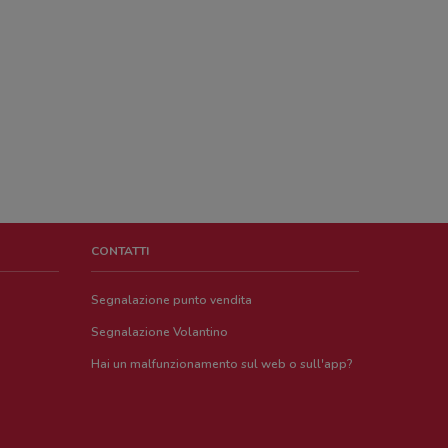
CONTATTI
Segnalazione punto vendita
Segnalazione Volantino
Hai un malfunzionamento sul web o sull'app?