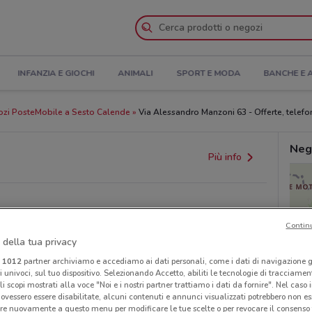
INFANZIA E GIOCHI
ANIMALI
SPORT E MODA
BANCHE E 
zi PosteMobile a Sesto Calende
Via Alessandro Manzoni 63 - Offerte, telefo
Neg
Più info
Contin
 della tua privacy
i
1012
partner archiviamo e accediamo ai dati personali, come i dati di navigazione g
ri univoci, sul tuo dispositivo. Selezionando Accetto, abiliti le tecnologie di tracciame
li scopi mostrati alla voce "Noi e i nostri partner trattiamo i dati da fornire". Nel caso 
provvedimenti regionali o nazionali. Verifica l’accuratezza
ovessero essere disabilitate, alcuni contenuti e annunci visualizzati potrebbero non ess
re nuovamente a questo menu per modificare le tue scelte o per revocare il consenso