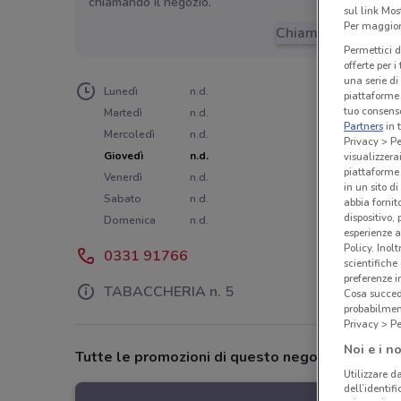
chiamando il negozio.
sul link Mos
Per maggiori
Chiama il negozio
Permettici d
offerte per 
una serie di
Lunedì
n.d.
piattaforme 
tuo consenso
Martedì
n.d.
Partners
in 
Mercoledì
n.d.
Privacy > Pe
Giovedì
n.d.
visualizzera
piattaforme 
Venerdì
n.d.
in un sito d
Sabato
n.d.
abbia fornit
dispositivo,
Domenica
n.d.
esperienze a
Policy. Inolt
0331 91766
scientifiche
preferenze 
TABACCHERIA n. 5
Cosa succede
probabilmen
Privacy > Pe
Noi e i no
Tutte le promozioni di questo negozio
Utilizzare da
dell’identif