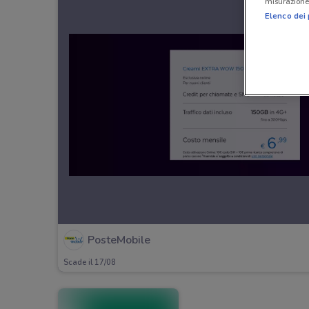
misurazione 
Elenco dei 
PosteMobile
Scade il 17/08