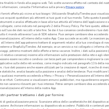
tra finalità in fondo alla pagina web. Tali scelte avranno effetto nel contesto del nost
 informazioni, consulta l'Informativa sulla privacy.
Privacy policy
i fornirti offerte più vicine ai tuoi bisogni: Utilizzando Shopfully/Tiendeo puoi visualizz
i tuoi acquisti quotidiani più attinenti ai tuoi gusti e al tuo mondo. Tutto questo è possi
 strumenti e analisi effettuate in base alle tue attività all'interno dell'applicazione e 
collegate, come indicato nel paragrafo 2 della Privacy Policy. Per fare questo, abbi
 sull'uso dei dati raccolti a tale fine. Se dai il tuo consenso condivideremo i tuoi dati
tutto il mondo attraverso l’uso di SDK esterne. Puoi sempre cambiare idea accedend
rsonalizzazione, all’interno della nostra App. Cosa succede se accetti: Le inserzioni pu
i all'interno dell’app potranno trattare di argomenti relativi alla tua cronologia di na
esterne a Shopfully/Tiendeo. Ad esempio, se un servizio a noi collegato ci informa ch
i viaggi, potremo mostrarti delle offerte a tema vacanze. Inoltre, i dati sulla posizione 
o il relativo consenso) insieme alle informazioni sulle prestazioni della rete e agli ident
 possono essere raccolte e condivisi con terze parti per comprendere e migliorare la conn
pplicative sulle delle reti wireless, come meglio indicato nel paragrafo 13.b della no
re, i tuoi dati possono anche essere utilizzati per la creazione di report, ricerche di mer
 e statistiche, analisi basate sulla posizione e analisi delle tendenze. Puoi modificare l
in qualsiasi momento accedendo a Menu > Privacy > Personalizzazione all'interno del
 se rifiuti: Continuerai a visualizzare annunci pubblicitari, ma riguarderanno argome
te non saranno rilevanti per i tuoi interessi. Potrai sempre cambiare idea accedendo
rsonalizzazione all'interno della nostra App.
stri partner trattiamo i dati per fornire:
ti di geolocalizzazione precisi. Scansione attiva delle caratteristiche del dispositivo ai 
icazione. Archiviare informazioni su dispositivo e/o accedervi. Pubblicità e contenuti per