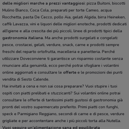
delle migliori marche a prezzi vantaggiosi
: pizza Buitoni, biscotti
Mulino Bianco, Coca Cola, preparati per torte Cameo, acqua
Rocchetta, pasta De Cecco, pollo Aia, gelati Algida, birra Heineken,
caffè Lavazza, vini e liquori delle migliori enoteche, prodotti dedicati
all'igiene e alla crescita dei più piccoli, linee di prodotti tipici della
gastronomia italiana
. Ma anche prodotti surgelati e congelati:
pesce, crostacei, gelati, verdure, snack, carne e prodotti sempre
freschi del reparto ortofrutta, macelleria e panetteria. Perché
utilizzare Doveconviene ti garantisce un risparmio costante senza
rinunciare alla genuinità, ecco perché potrai sfogliare i volantini
online aggiornati e consultare le
offerte
e le promozioni dei punti
vendita di Sesto Calende.
Hai invitati a cena e non sai cosa preparare? Vuoi stupire i tuoi
ospiti con piatti prelibati e stuzzicanti? Sui volantini online potrai
consultare le offerte di tantissimi piatti gustosi di gastronomia già
pronti del vostro supermercato preferito. Primi piatti con funghi,
speck e Parmigiano Reggiano, secondi di carne e di pesce, verdure
grigliate e per accontentare anche i più piccoli torta alla Nutella.
Vuoi seguire un’alimentazione sana ed equilibrata