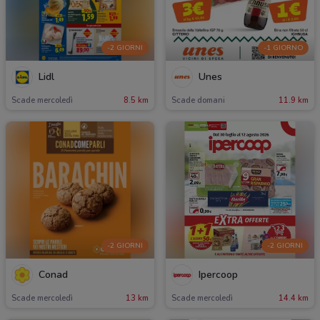
-2 GIORNI
-1 GIORNO
Lidl
Unes
Scade mercoledì
8.5 km
Scade domani
11.9 km
-2 GIORNI
-2 GIORNI
Conad
Ipercoop
Scade mercoledì
13 km
Scade mercoledì
14.4 km