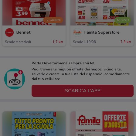
-2 GIORNI
NUOVO
Bennet
Famila Superstore
Scade mercoledì
1.7 km
Scade il 19/08
7.8 km
Porta DoveConviene sempre con te!
Puoi trovare le migliori offerte dei negozi vicino a te,
salvarle e creare la tua lista del risparmio, comodamente
dal tuo cellulare.
SCARICA L’APP