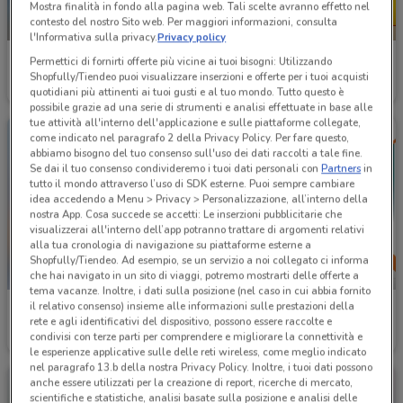
Mostra finalità in fondo alla pagina web. Tali scelte avranno effetto nel
contesto del nostro Sito web. Per maggiori informazioni, consulta
IN ARRIVO
-2 GIORNI
l'Informativa sulla privacy.
Privacy policy
Lidl
PENNY
Permettici di fornirti offerte più vicine ai tuoi bisogni: Utilizzando
Shopfully/Tiendeo puoi visualizzare inserzioni e offerte per i tuoi acquisti
Valido da giovedì
8.5 km
Scade mercoledì
8.8 km
quotidiani più attinenti ai tuoi gusti e al tuo mondo. Tutto questo è
possibile grazie ad una serie di strumenti e analisi effettuate in base alle
tue attività all'interno dell'applicazione e sulle piattaforme collegate,
come indicato nel paragrafo 2 della Privacy Policy. Per fare questo,
abbiamo bisogno del tuo consenso sull'uso dei dati raccolti a tale fine.
Se dai il tuo consenso condivideremo i tuoi dati personali con
Partners
in
tutto il mondo attraverso l’uso di SDK esterne. Puoi sempre cambiare
idea accedendo a Menu > Privacy > Personalizzazione, all’interno della
nostra App. Cosa succede se accetti: Le inserzioni pubblicitarie che
visualizzerai all'interno dell’app potranno trattare di argomenti relativi
alla tua cronologia di navigazione su piattaforme esterne a
Shopfully/Tiendeo. Ad esempio, se un servizio a noi collegato ci informa
-1 GIORNO
che hai navigato in un sito di viaggi, potremo mostrarti delle offerte a
tema vacanze. Inoltre, i dati sulla posizione (nel caso in cui abbia fornito
il relativo consenso) insieme alle informazioni sulle prestazioni della
Sapore di Mare
Conad
rete e agli identificativi del dispositivo, possono essere raccolte e
condivisi con terze parti per comprendere e migliorare la connettività e
Scade il 31/08
27.5 km
Scade domani
5 km
le esperienze applicative sulle delle reti wireless, come meglio indicato
nel paragrafo 13.b della nostra Privacy Policy. Inoltre, i tuoi dati possono
anche essere utilizzati per la creazione di report, ricerche di mercato,
scientifiche e statistiche, analisi basate sulla posizione e analisi delle