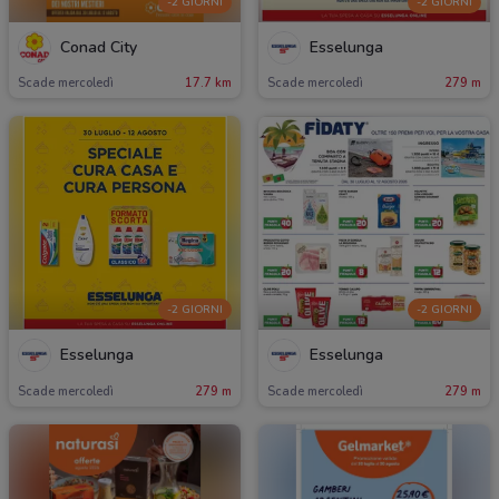
-2 GIORNI
-2 GIORNI
Conad City
Esselunga
Scade mercoledì
17.7 km
Scade mercoledì
279 m
-2 GIORNI
-2 GIORNI
Esselunga
Esselunga
Scade mercoledì
279 m
Scade mercoledì
279 m