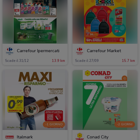
Carrefour Ipermercati
Carrefour Market
Scade il 31/12
13.9 km
Scade il 27/09
15.7 km
-1 GIORNO
-2 GIORNI
Italmark
Conad City