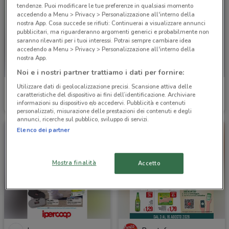
tendenze. Puoi modificare le tue preferenze in qualsiasi momento
accedendo a Menu > Privacy > Personalizzazione all'interno della
nostra App. Cosa succede se rifiuti: Continuerai a visualizzare annunci
pubblicitari, ma riguarderanno argomenti generici e probabilmente non
saranno rilevanti per i tuoi interessi. Potrai sempre cambiare idea
accedendo a Menu > Privacy > Personalizzazione all'interno della
nostra App.
Noi e i nostri partner trattiamo i dati per fornire:
Utilizzare dati di geolocalizzazione precisi. Scansione attiva delle
Coop
Coop
caratteristiche del dispositivo ai fini dell’identificazione. Archiviare
informazioni su dispositivo e/o accedervi. Pubblicità e contenuti
Scade il 19/08
7.4 km
Scade il 19/08
15.6 km
personalizzati, misurazione delle prestazioni dei contenuti e degli
annunci, ricerche sul pubblico, sviluppo di servizi.
Elenco dei partner
Mostra finalità
Accetto