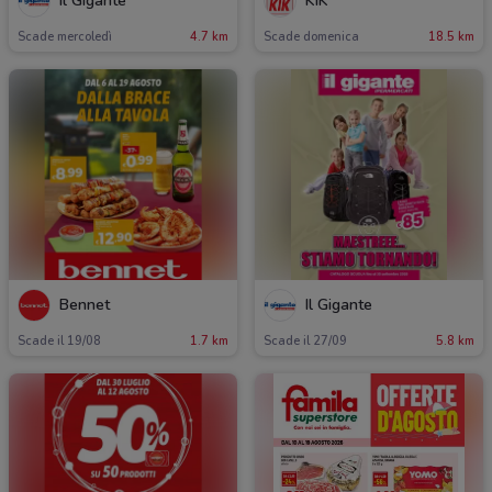
Il Gigante
KiK
Scade mercoledì
4.7 km
Scade domenica
18.5 km
Bennet
Il Gigante
Scade il 19/08
1.7 km
Scade il 27/09
5.8 km