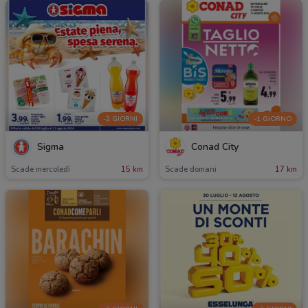
-2 GIORNI
-1 GIORNO
Sigma
Conad City
Scade mercoledì
15 km
Scade domani
17 km