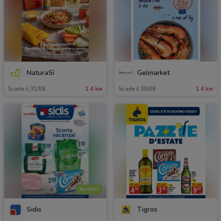
NaturaSì
Gelmarket
Scade il 31/08
1.4 km
Scade il 30/08
1.4 km
NUOVO
Sidis
Tigros