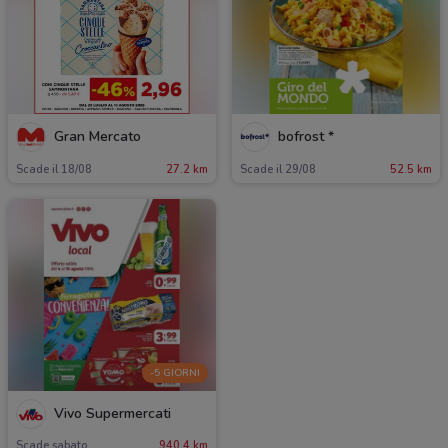
Gran Mercato
bofrost *
Scade il 18/08
27.2 km
Scade il 29/08
52.5 km
-5 GIORNI
Vivo Supermercati
Scade sabato
940.4 km