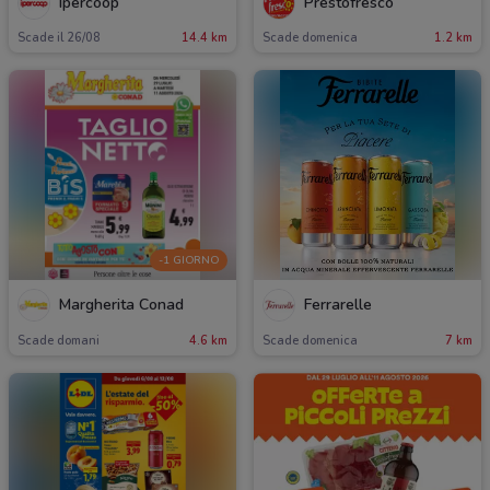
Ipercoop
Prestofresco
Scade il 26/08
14.4 km
Scade domenica
1.2 km
-1 GIORNO
Margherita Conad
Ferrarelle
Scade domani
4.6 km
Scade domenica
7 km