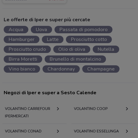
Le offerte di Iper e super più cercate
Acqua
Uova
Passata di pomodoro
Hamburger
Latte
Prosciutto cotto
Prosciutto crudo
Olio di oliva
Nutella
Birra Moretti
Brunello di montalcino
Vino bianco
Chardonnay
Champagne
Negozi di Iper e super a Sesto Calende
VOLANTINO CARREFOUR
VOLANTINO COOP
IPERMERCATI
VOLANTINO CONAD
VOLANTINO ESSELUNGA