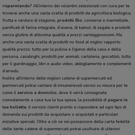
risparmiando
? All’interno dei volantini selezionati con cura per te
troverai anche una vasta scelta di prodotti da agricoltura biologica,
frutta e verdura di stagione,
prodotti Bio
, conserve e marmellate,
panificati di farina integrale, d’avena, di kamut, di segale e prodotti
senza glutine di altissima qualità a prezzi vantaggiosissimi. Ma
anche una vasta scelta di prodotti no food al miglior rapporto
qualità prezzo: tutto per la pulizia e l'igiene della casa e della
persona, casalinghi, prodotti per animali, cartoleria, giocattoli, tutto
per il giardinaggio, libri e audio video, abbigliamento e complementi
d’arredo.
Inoltre all’interno delle migliori catene di supermercati ed
ipermercati potrai vantare di innumerevoli servizi su misura per te
come il
servizio a domicilio
, dove ti verrà consegnata
comodamente a casa tua la tua spesa, la possibilità di
pagare le
tue bollette
, il servizio clienti pronto a rispondere ad ogni tipo di
domanda sui prodotti da acquistare o acquistati e particolari
iniziative speciali. Oltre a ciò se sei possessore della carta fedeltà
delle tante catene di supermercati potrai usufruire di ulteriori