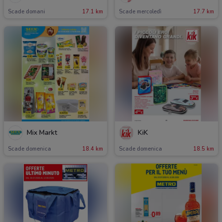
Scade domani
17.1 km
Scade mercoledì
17.7 km
Mix Markt
KiK
Scade domenica
18.4 km
Scade domenica
18.5 km