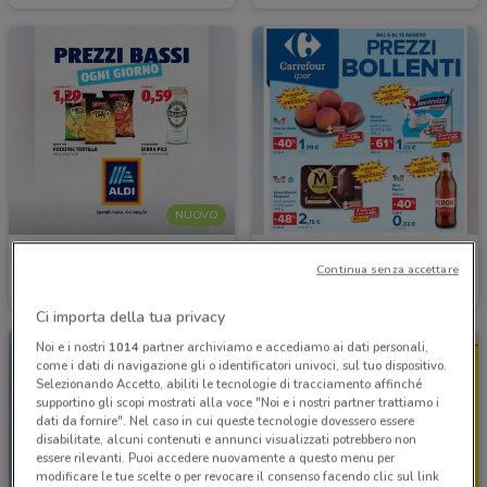
NUOVO
Aldi
Carrefour Ipermercati
Continua senza accettare
Scade domenica
8.6 km
Scade il 19/08
13.9 km
Ci importa della tua privacy
Noi e i nostri
1014
partner archiviamo e accediamo ai dati personali,
come i dati di navigazione gli o identificatori univoci, sul tuo dispositivo.
Selezionando Accetto, abiliti le tecnologie di tracciamento affinché
supportino gli scopi mostrati alla voce "Noi e i nostri partner trattiamo i
dati da fornire". Nel caso in cui queste tecnologie dovessero essere
disabilitate, alcuni contenuti e annunci visualizzati potrebbero non
essere rilevanti. Puoi accedere nuovamente a questo menu per
modificare le tue scelte o per revocare il consenso facendo clic sul link