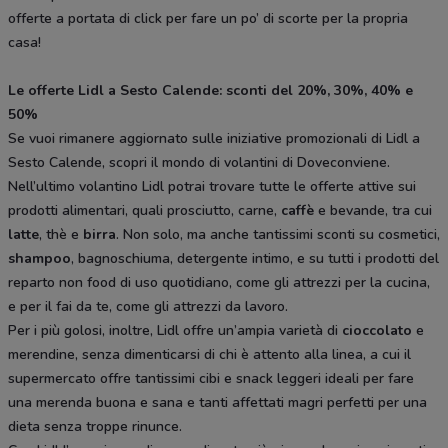
offerte a portata di click per fare un po’ di scorte per la propria
casa!
Le offerte Lidl a Sesto Calende: sconti del 20%, 30%, 40% e
50%
Se vuoi rimanere aggiornato sulle iniziative promozionali di Lidl a
Sesto Calende, scopri il mondo di volantini di Doveconviene.
Nell’ultimo volantino Lidl potrai trovare tutte le offerte attive sui
prodotti alimentari, quali prosciutto, carne,
caffè
e bevande, tra cui
latte
, thè e
birra
. Non solo, ma anche tantissimi sconti su cosmetici,
shampoo
, bagnoschiuma, detergente intimo, e su tutti i prodotti del
reparto non food di uso quotidiano, come gli attrezzi per la cucina,
e per il fai da te, come gli attrezzi da lavoro.
Per i più golosi, inoltre, Lidl offre un’ampia varietà di
cioccolato
e
merendine, senza dimenticarsi di chi è attento alla linea, a cui il
supermercato offre tantissimi cibi e snack leggeri ideali per fare
una merenda buona e sana e tanti affettati magri perfetti per una
dieta senza troppe rinunce.