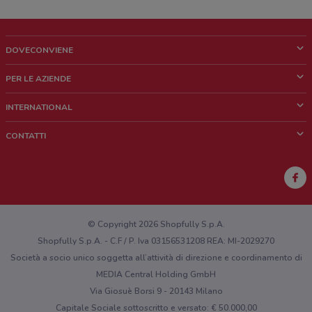
DOVECONVIENE
Cos'è DoveConviene
PER LE AZIENDE
Chi siamo
Cosa facciamo
INTERNATIONAL
News e media
Richieste commerciali e marketing
Brazil
CONTATTI
Lavora con noi
Mexico
Segnalazione punto vendita
France
Segnalazione Volantino
Australia
Hai un malfunzionamento sul web o sull'app?
New Zealand
© Copyright 2026 Shopfully S.p.A.
Shopfully S.p.A. - C.F / P. Iva 03156531208 REA: MI-2029270
Società a socio unico soggetta all’attività di direzione e coordinamento di
MEDIA Central Holding GmbH
Via Giosuè Borsi 9 - 20143 Milano
Capitale Sociale sottoscritto e versato: € 50.000,00