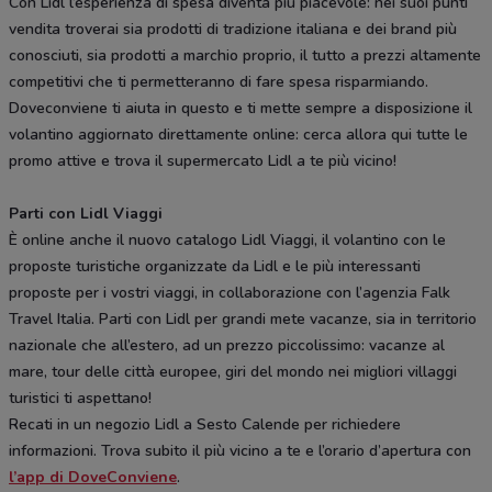
Con Lidl l’esperienza di spesa diventa più piacevole: nei suoi punti
vendita troverai sia prodotti di tradizione italiana e dei brand più
conosciuti, sia prodotti a marchio proprio, il tutto a prezzi altamente
competitivi che ti permetteranno di fare spesa risparmiando.
Doveconviene ti aiuta in questo e ti mette sempre a disposizione il
volantino aggiornato direttamente online: cerca allora qui tutte le
promo attive e trova il supermercato Lidl a te più vicino!
Parti con Lidl Viaggi
È online anche il nuovo catalogo Lidl Viaggi, il volantino con le
proposte turistiche organizzate da Lidl e le più interessanti
proposte per i vostri viaggi, in collaborazione con l’agenzia Falk
Travel Italia. Parti con Lidl per grandi mete vacanze, sia in territorio
nazionale che all’estero, ad un prezzo piccolissimo: vacanze al
mare, tour delle città europee, giri del mondo nei migliori villaggi
turistici ti aspettano!
Recati in un negozio Lidl a Sesto Calende per richiedere
informazioni. Trova subito il più vicino a te e l’orario d’apertura con
l’app di DoveConviene
.