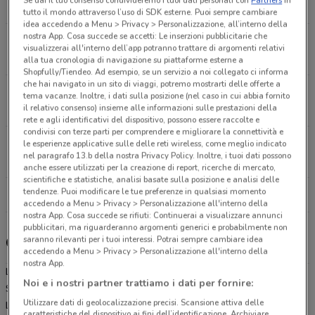
Se dai il tuo consenso condivideremo i tuoi dati personali con
Partners
in
6.4 km
CHIUSO
tutto il mondo attraverso l’uso di SDK esterne. Puoi sempre cambiare
idea accedendo a Menu > Privacy > Personalizzazione, all’interno della
nostra App. Cosa succede se accetti: Le inserzioni pubblicitarie che
Via Milano, 142 Somma Lombardo
visualizzerai all'interno dell’app potranno trattare di argomenti relativi
8.5 km
CHIUSO
alla tua cronologia di navigazione su piattaforme esterne a
Shopfully/Tiendeo. Ad esempio, se un servizio a noi collegato ci informa
che hai navigato in un sito di viaggi, potremo mostrarti delle offerte a
Viale Marconi, Snc Borgomanero
tema vacanze. Inoltre, i dati sulla posizione (nel caso in cui abbia fornito
il relativo consenso) insieme alle informazioni sulle prestazioni della
13.8 km
CHIUSO
rete e agli identificativi del dispositivo, possono essere raccolte e
condivisi con terze parti per comprendere e migliorare la connettività e
Via Gerli Arioli, 42 Gavirate
le esperienze applicative sulle delle reti wireless, come meglio indicato
nel paragrafo 13.b della nostra Privacy Policy. Inoltre, i tuoi dati possono
14.6 km
CHIUSO
anche essere utilizzati per la creazione di report, ricerche di mercato,
scientifiche e statistiche, analisi basate sulla posizione e analisi delle
tendenze. Puoi modificare le tue preferenze in qualsiasi momento
Tutti i negozi Lidl
accedendo a Menu > Privacy > Personalizzazione all'interno della
nostra App. Cosa succede se rifiuti: Continuerai a visualizzare annunci
pubblicitari, ma riguarderanno argomenti generici e probabilmente non
saranno rilevanti per i tuoi interessi. Potrai sempre cambiare idea
Gli sconti del nuovo volantino Lidl e i negozi
accedendo a Menu > Privacy > Personalizzazione all'interno della
nostra App.
Lidl è presente in vari punti della città: lo trovi in Sempione 44
Noi e i nostri partner trattiamo i dati per fornire:
Sesto Calende, Via Milano 97 Arona, Via Milano 142 Somma
Utilizzare dati di geolocalizzazione precisi. Scansione attiva delle
Lombardo, Viale Marconi Snc Borgomanero, Via Gerli Arioli 42
caratteristiche del dispositivo ai fini dell’identificazione. Archiviare