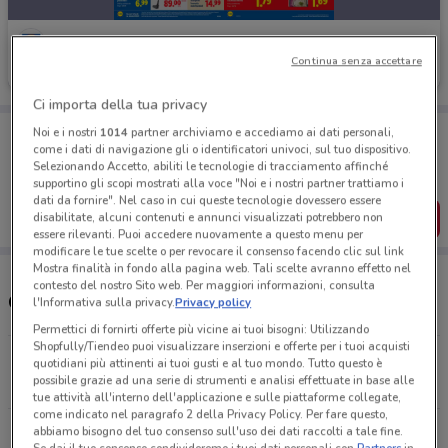
Lidl
Continua senza accettare
Scade mercoledì
1.5 km
Ci importa della tua privacy
Porta DoveConviene sempre con te!
Noi e i nostri
1014
partner archiviamo e accediamo ai dati personali,
Puoi trovare le migliori offerte dei negozi vicino a te,
come i dati di navigazione gli o identificatori univoci, sul tuo dispositivo.
salvarle e creare la tua lista del risparmio, comodamente
Selezionando Accetto, abiliti le tecnologie di tracciamento affinché
dal tuo cellulare.
supportino gli scopi mostrati alla voce "Noi e i nostri partner trattiamo i
dati da fornire". Nel caso in cui queste tecnologie dovessero essere
SCARICA L’APP
disabilitate, alcuni contenuti e annunci visualizzati potrebbero non
essere rilevanti. Puoi accedere nuovamente a questo menu per
modificare le tue scelte o per revocare il consenso facendo clic sul link
Mostra finalità in fondo alla pagina web. Tali scelte avranno effetto nel
contesto del nostro Sito web. Per maggiori informazioni, consulta
Orari Lidl e Indirizzi Supermercati
l'Informativa sulla privacy.
Privacy policy
Permettici di fornirti offerte più vicine ai tuoi bisogni: Utilizzando
Shopfully/Tiendeo puoi visualizzare inserzioni e offerte per i tuoi acquisti
Sempione, 44 Sesto Calende
quotidiani più attinenti ai tuoi gusti e al tuo mondo. Tutto questo è
possibile grazie ad una serie di strumenti e analisi effettuate in base alle
1.5 km
CHIUSO
tue attività all'interno dell'applicazione e sulle piattaforme collegate,
come indicato nel paragrafo 2 della Privacy Policy. Per fare questo,
abbiamo bisogno del tuo consenso sull'uso dei dati raccolti a tale fine.
Via Milano, 97 Arona