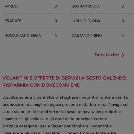
VARESE
BUSTO ARSIZIO
TRADATE
INDUNO OLONA
ROMAGNANO SESIA
CÀSTANO PRIMO
Tutte le città
VOLANTINI E OFFERTE DI SERVIZI A SESTO CALENDE:
RISPARMIA CON DOVECONVIENE
DoveConviene
ti permette di
sfogliare i volantini online con le
promozioni
dei migliori negozi presenti nella tua zona. Naviga sul
sito e scopri le ultime
offerte in corso
, le novità dei prodotti in
commercio, gli indirizzi e gli orari delle principali catene.
Visita la categoria
Iper e Super
per sfogliare i volantini di
Esselunga, Auchan, Carrefour, Conad, Coop
e tante altre