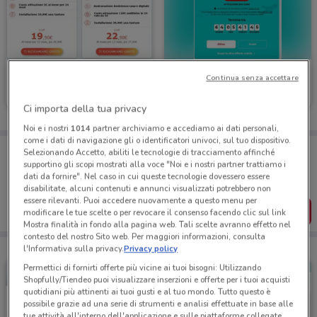
Linkem
Iliad
Continua senza accettare
Scade il 31/08
192 m
Scade il 10/09
222 m
Ci importa della tua privacy
Noi e i nostri
1014
partner archiviamo e accediamo ai dati personali,
come i dati di navigazione gli o identificatori univoci, sul tuo dispositivo.
Porta DoveConviene sempre con te!
Selezionando Accetto, abiliti le tecnologie di tracciamento affinché
Puoi trovare le migliori offerte dei negozi vicino a te,
supportino gli scopi mostrati alla voce "Noi e i nostri partner trattiamo i
salvarle e creare la tua lista del risparmio, comodamente
dati da fornire". Nel caso in cui queste tecnologie dovessero essere
dal tuo cellulare.
disabilitate, alcuni contenuti e annunci visualizzati potrebbero non
essere rilevanti. Puoi accedere nuovamente a questo menu per
SCARICA L’APP
modificare le tue scelte o per revocare il consenso facendo clic sul link
Mostra finalità in fondo alla pagina web. Tali scelte avranno effetto nel
contesto del nostro Sito web. Per maggiori informazioni, consulta
l'Informativa sulla privacy.
Privacy policy
Permettici di fornirti offerte più vicine ai tuoi bisogni: Utilizzando
Shopfully/Tiendeo puoi visualizzare inserzioni e offerte per i tuoi acquisti
quotidiani più attinenti ai tuoi gusti e al tuo mondo. Tutto questo è
possibile grazie ad una serie di strumenti e analisi effettuate in base alle
tue attività all'interno dell'applicazione e sulle piattaforme collegate,