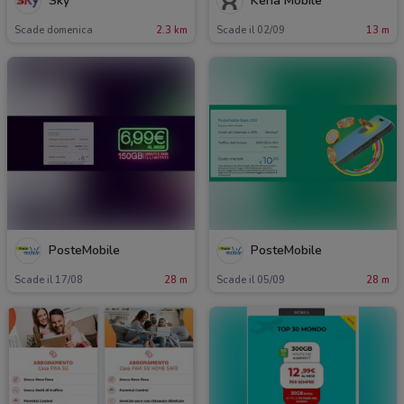
Sky
Kena Mobile
Scade domenica
2.3 km
Scade il 02/09
13 m
PosteMobile
PosteMobile
Scade il 17/08
28 m
Scade il 05/09
28 m