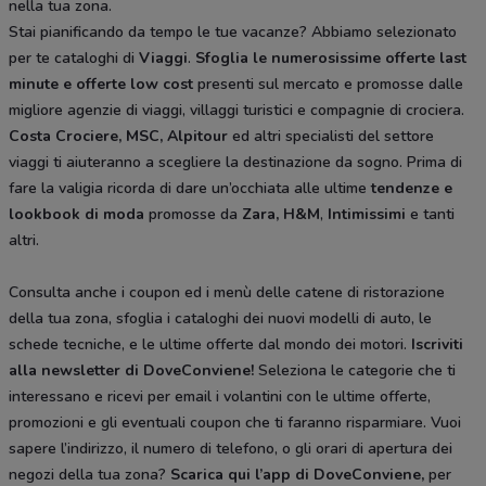
nella tua zona.
Stai pianificando da tempo le tue vacanze? Abbiamo selezionato
per te cataloghi di
Viaggi
.
Sfoglia le numerosissime offerte last
minute e offerte low cost
presenti sul mercato e promosse dalle
migliore agenzie di viaggi, villaggi turistici e compagnie di crociera.
Costa Crociere, MSC, Alpitour
ed altri specialisti del settore
viaggi ti aiuteranno a scegliere la destinazione da sogno. Prima di
fare la valigia ricorda di dare un’occhiata alle ultime
tendenze e
lookbook di moda
promosse da
Zara, H&M
,
Intimissimi
e tanti
altri.
Consulta anche i coupon ed i menù delle catene di ristorazione
della tua zona, sfoglia i cataloghi dei nuovi modelli di auto, le
schede tecniche, e le ultime offerte dal mondo dei motori.
Iscriviti
alla newsletter di DoveConviene
!
Seleziona le categorie che ti
interessano e ricevi per email i volantini con le ultime offerte,
promozioni e gli eventuali coupon che ti faranno risparmiare. Vuoi
sapere l’indirizzo, il numero di telefono, o gli orari di apertura dei
negozi della tua zona?
Scarica qui l’app di DoveConviene
,
per