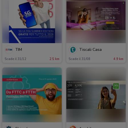
TIM
Tiscali Casa
Scade il 31/12
2.5 km
Scade il 31/08
4.9 km