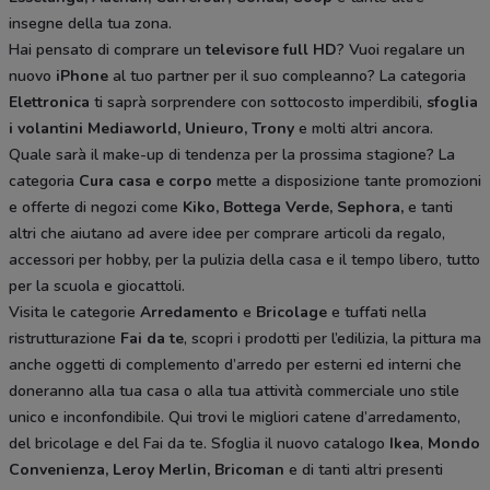
insegne della tua zona.
Hai pensato di comprare un
televisore full HD
? Vuoi regalare un
nuovo
iPhone
al tuo partner per il suo compleanno? La categoria
Elettronica
ti saprà sorprendere con sottocosto imperdibili,
sfoglia
i volantini
Mediaworld, Unieuro, Trony
e molti altri ancora.
Quale sarà il make-up di tendenza per la prossima stagione? La
categoria
Cura casa e corpo
mette a disposizione tante promozioni
e offerte di negozi come
Kiko, Bottega Verde, Sephora,
e tanti
altri che aiutano ad avere idee
per comprare articoli da regalo,
accessori per hobby, per la pulizia della casa e il tempo libero, tutto
per la scuola e giocattoli.
Visita le categorie
Arredamento
e
Bricolage
e tuffati nella
ristrutturazione
Fai da te
, scopri i prodotti per l’edilizia, la pittura ma
anche oggetti di complemento d’arredo per esterni ed interni che
doneranno alla tua casa o alla tua attività commerciale uno stile
unico e inconfondibile. Qui trovi le migliori catene d’arredamento,
del bricolage e del Fai da te. Sfoglia il nuovo catalogo
Ikea
,
Mondo
Convenienza, Leroy Merlin, Bricoman
e di tanti altri presenti