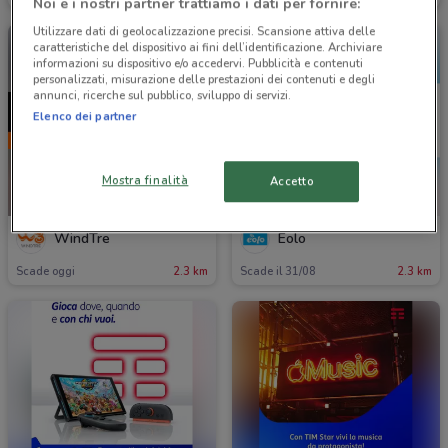
Noi e i nostri partner trattiamo i dati per fornire:
Utilizzare dati di geolocalizzazione precisi. Scansione attiva delle
caratteristiche del dispositivo ai fini dell’identificazione. Archiviare
informazioni su dispositivo e/o accedervi. Pubblicità e contenuti
personalizzati, misurazione delle prestazioni dei contenuti e degli
annunci, ricerche sul pubblico, sviluppo di servizi.
Elenco dei partner
Mostra finalità
Accetto
SCADE OGGI
WindTre
Eolo
Scade oggi
2.3 km
Scade il 31/08
2.3 km