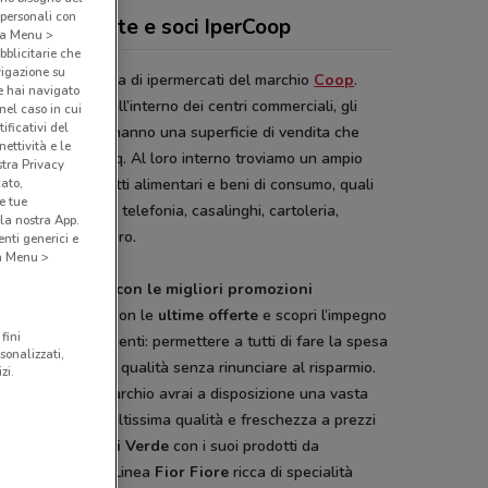
 personali con
antino, offerte e soci IperCoop
o a Menu >
bblicitarie che
vigazione su
Coop
è un’insegna di ipermercati del marchio
Coop
.
e hai navigato
ti molto spesso all’interno dei centri commerciali, gli
(nel caso in cui
ificativi del
ercati IperCoop hanno una superficie di vendita che
ettività e le
a fino a 15.000 mq. Al loro interno troviamo un ampio
stra Privacy
cato,
timento di prodotti alimentari e beni di consumo, quali
e tue
tti di elettronica, telefonia, casalinghi, cartoleria,
la nostra App.
lage e tempo libero.
nti generici e
 a Menu >
ntino IperCoop con le migliori promozioni
ia il volantino
con le
ultime offerte
e scopri l’impegno
fini
op verso i suoi clienti: permettere a tutti di fare la spesa
sonalizzati,
ando prodotti di qualità senza rinunciare al risparmio.
zi.
egli le linee a marchio avrai a disposizione una vasta
 di prodotti di altissima qualità e freschezza a prezzi
nienti. Linea
Vivi Verde
con i suoi prodotti da
oltura biologica, Linea
Fior Fiore
ricca di specialità