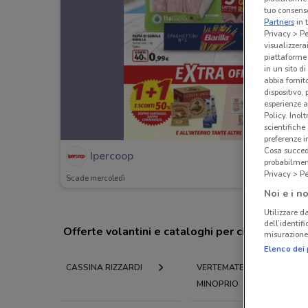
tuo consenso
Partners
in 
Privacy > Pe
visualizzera
piattaforme 
in un sito d
abbia fornit
dispositivo,
esperienze a
Policy. Inolt
scientifiche
preferenze 
Cosa succede
Ipercoop
probabilmen
Privacy > Pe
Scade mercoledì
Noi e i no
Utilizzare da
dell’identif
Offerte volantini e cataloghi per città nelle vi
misurazione 
Elenco dei 
CASSINA RIZZARDI
VERTEMATE CON
MINOPRIO