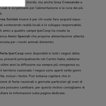
arie italiane e del mondo, ma anche linea
Crescendo
e
 Club 4-10 pensate per l’alimentazione e la cura dei più
i.
nea Solidal
invece è per chi vuole fare acquisti equo-
ali sostenendo realtà locali e lo sviluppo responsabile.
li amici a quattro zampe IperCoop ha creato la
renza
Amici Speciali
che propone alimentazione attenta
anciata per i nostri animali domestici.
fferte IperCoop
sono disponibili in tutti i negozi della
a, presenti principalmente nel Centro Italia, sebbene
 ultimi anni la diffusione sia sempre più omogenea su
 il territorio nazionale. I negozi sono aperti sette giorni
tte, inclusi i festivi. Può tuttavia capitare che in
ione di feste nazionali o giornate particolari gli orari di
tura possano cambiare, per questo motivo consigliamo di
ltare le informazioni sulla pagina dedicata.