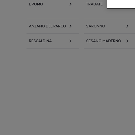
LIPOMO
TRADATE
ANZANO DEL PARCO
SARONNO
RESCALDINA
CESANO MADERNO