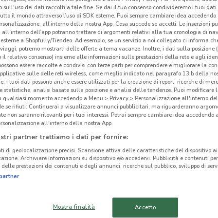
 sull'uso dei dati raccolti a tale fine. Se dai il tuo consenso condivideremo i tuoi dati
Vol
tutto il mondo attraverso l’uso di SDK esterne. Puoi sempre cambiare idea accedend
rsonalizzazione, all’interno della nostra App. Cosa succede se accetti: Le inserzioni pu
i all'interno dell’app potranno trattare di argomenti relativi alla tua cronologia di na
Iper
esterne a Shopfully/Tiendeo. Ad esempio, se un servizio a noi collegato ci informa ch
Situa
i viaggi, potremo mostrarti delle offerte a tema vacanze. Inoltre, i dati sulla posizione 
o il relativo consenso) insieme alle informazioni sulle prestazioni della rete e agli ident
iperm
 possono essere raccolte e condivisi con terze parti per comprendere e migliorare la conn
arriv
pplicative sulle delle reti wireless, come meglio indicato nel paragrafo 13.b della no
re, i tuoi dati possono anche essere utilizzati per la creazione di report, ricerche di mer
assor
 e statistiche, analisi basate sulla posizione e analisi delle tendenze. Puoi modificare l
prodo
in qualsiasi momento accedendo a Menu > Privacy > Personalizzazione all'interno del
brico
 se rifiuti: Continuerai a visualizzare annunci pubblicitari, ma riguarderanno argome
te non saranno rilevanti per i tuoi interessi. Potrai sempre cambiare idea accedendo
rsonalizzazione all'interno della nostra App.
10.4 km
Vola
stri partner trattiamo i dati per fornire:
Sfogl
ti di geolocalizzazione precisi. Scansione attiva delle caratteristiche del dispositivo ai 
di Co
icazione. Archiviare informazioni su dispositivo e/o accedervi. Pubblicità e contenuti per
cinanze
compr
delle prestazioni dei contenuti e degli annunci, ricerche sul pubblico, sviluppo di servi
Se sc
partner
gamma
OLGIATE COMASCO
CANTÙ
conve
Mostra finalità
Accetto
agric