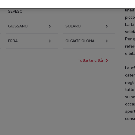
culin
LENTATE SUL
MARIANO COMENSE
linea
SEVESO
piccol
La
Li
GIUSSANO
SOLARO
solid
Per g
ERBA
OLGIATE OLONA
refe
e bil
Tutte le città
Le
o
caten
negli
tutto
su se
occas
aper
consu