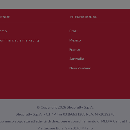
ZIENDE
INTERNATIONAL
iamo
Brazil
commerciali e marketing
Mexico
France
Australia
New Zealand
© Copyright 2026 Shopfully S.p.A.
Shopfully S.p.A. - C.F / P. Iva 03156531208 REA: MI-2029270
cio unico soggetta all’attività di direzione e coordinamento di MEDIA Central
Via Giosuè Borsi 9 - 20143 Milano