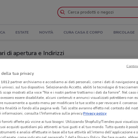
ICA
ESTATE
NOVITÀ
CURA CASA E CORPO
BRICOLAGE
i di apertura e Indirizzi
i
Negozi Ipercoop a Cassina Rizzardi
Contin
 della tua privacy
i
1012
partner archiviamo e accediamo ai dati personali, come i dati di navigazione g
oop
Ora
ri univoci, sul tuo dispositivo. Selezionando Accetto, abiliti le tecnologie di tracciame
li scopi mostrati alla voce "Noi e i nostri partner trattiamo i dati da fornire". Nel caso 
ovessero essere disabilitate, alcuni contenuti e annunci visualizzati potrebbero non ess
re nuovamente a questo menu per modificare le tue scelte o per revocare il consenso
tra finalità in fondo alla pagina web. Tali scelte avranno effetto nel contesto del nost
 informazioni, consulta l'Informativa sulla privacy.
Privacy policy
i fornirti offerte più vicine ai tuoi bisogni: Utilizzando Shopfully/Tiendeo puoi visualizz
i tuoi acquisti quotidiani più attinenti ai tuoi gusti e al tuo mondo. Tutto questo è possi
 strumenti e analisi effettuate in base alle tue attività all'interno dell'applicazione e 
collegate, come indicato nel paragrafo 2 della Privacy Policy. Per fare questo, abbi