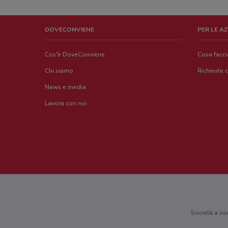
DOVECONVIENE
PER LE A
Cos'è DoveConviene
Cosa facc
Chi siamo
Richieste 
News e media
Lavora con noi
Società a so