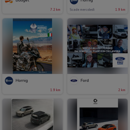
Budget
Hornig
7.2 km
Scade mercoledì
1.9 km
Hornig
Ford
1.9 km
2 km