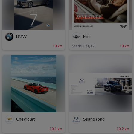
BMW
Mini
10 km
Scade il 31/12
10 km
Chevrolet
SsangYong
10.1 km
10.2 km