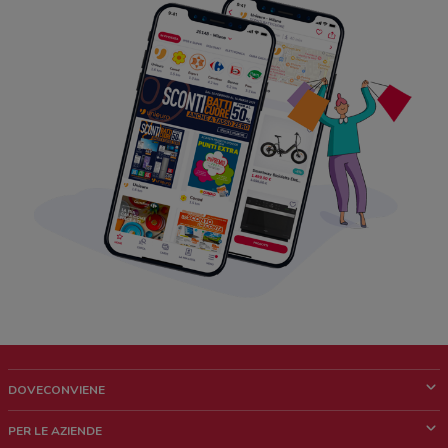
DOVECONVIENE
Cos'è DoveConviene
PER LE AZIENDE