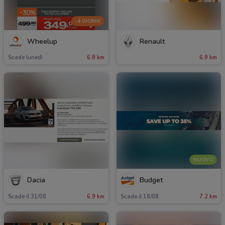
-4 GIORNI
Wheelup
Renault
Scade lunedì
6.8 km
6.9 km
NUOVO
Dacia
Budget
Scade il 31/08
6.9 km
Scade il 18/08
7.2 km