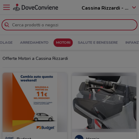
Cassina Rizzardi - 22070
COLAGE
ARREDAMENTO
MOTORI
SALUTE E BENESSERE
INFANZ
Offerte Motori a Cassina Rizzardi