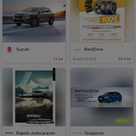
Suzuki
BestDrive
11 km
Scade il 12/10
16.4 km
NUOVO
Rapido autocaravan
Gruppovis