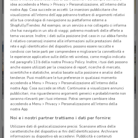
idea accedendo a Menu > Privacy > Personalizzazione, all’interno della
nostra App. Cosa succede se accetti: Le inserzioni pubblicitarie che
visualizzerai all'interno dell’app potranno trattare di argomenti relativi
alla tua cronologia di navigazione su piattaforme esterne a
Kymco
'A posto' Officine e Carrozzerie
Shopfully/Tiendeo. Ad esempio, se un servizio a noi collegato ci informa
che hai navigato in un sito di viaggi, potremo mostrarti delle offerte a
2.6 km
2.7 km
tema vacanze. Inoltre, i dati sulla posizione (nel caso in cui abbia fornito
il relativo consenso) insieme alle informazioni sulle prestazioni della
rete e agli identificativi del dispositivo, possono essere raccolte e
condivisi con terze parti per comprendere e migliorare la connettività e
le esperienze applicative sulle delle reti wireless, come meglio indicato
nel paragrafo 13.b della nostra Privacy Policy. Inoltre, i tuoi dati possono
anche essere utilizzati per la creazione di report, ricerche di mercato,
scientifiche e statistiche, analisi basate sulla posizione e analisi delle
tendenze. Puoi modificare le tue preferenze in qualsiasi momento
accedendo a Menu > Privacy > Personalizzazione all'interno della
nostra App. Cosa succede se rifiuti: Continuerai a visualizzare annunci
pubblicitari, ma riguarderanno argomenti generici e probabilmente non
saranno rilevanti per i tuoi interessi. Potrai sempre cambiare idea
accedendo a Menu > Privacy > Personalizzazione all'interno della
Lancia
Fiat
nostra App.
2.7 km
2.7 km
Noi e i nostri partner trattiamo i dati per fornire:
Utilizzare dati di geolocalizzazione precisi. Scansione attiva delle
caratteristiche del dispositivo ai fini dell’identificazione. Archiviare
informazioni su dispositivo e/o accedervi. Pubblicità e contenuti