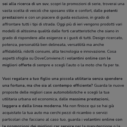
sei alla ricerca di un suv
, scopri le promozioni di serie, troverai una
vasta scelta di veicoli che sposano stile e confort, dalle
potenti
prestazioni
e con un piacere di guida esclusivo, in grado di
affrontare tutti i tipi di strada. Oggi più di ieri vengono prodotti vari
modelli di altissima qualità dalle forti caratteristiche che siano in
grado di rispondere alle esigenze e i gusti di tutti. Design ricercato,
potenza, personalità ben delineata, versatilità ma anche
affidabilità, ridotti consumi, alta tecnologia e innovazione. Cosa
aspetti sfoglia su DoveConviene.it i
volantini online con le
migliori offerte
di sempre e scegli l’auto o la moto che fa per te.
Vuoi regalare a tuo figlio una piccola utilitaria senza spendere
una fortuna, ma che sia al contempo efficiente?
Guarda le nuove
proposte delle migliori case automobilistiche e scegli la tua
utilitaria urbana ed economica, dalle
massime prestazioni,
leggera e dalla
linea moderna
. Ma non finisce qui se hai già
acquistato la tua auto ma cerchi pezzi di ricambio o servizi
particolari che facciano al caso tuo, guarda i
volantini online con
le promozioni dei migliori car service
per la manutenzione o la