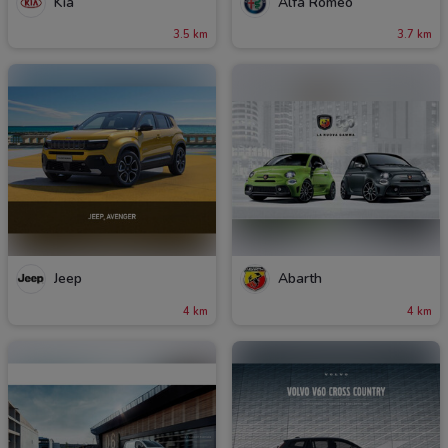
Kia
Alfa Romeo
3.5 km
3.7 km
Jeep
Abarth
4 km
4 km