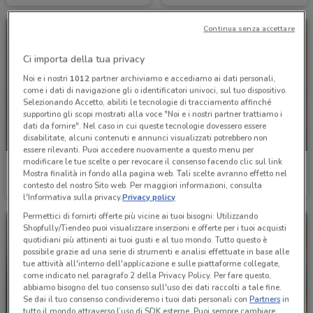
Continua senza accettare
Ci importa della tua privacy
Noi e i nostri
1012
partner archiviamo e accediamo ai dati personali,
come i dati di navigazione gli o identificatori univoci, sul tuo dispositivo.
Selezionando Accetto, abiliti le tecnologie di tracciamento affinché
supportino gli scopi mostrati alla voce "Noi e i nostri partner trattiamo i
dati da fornire". Nel caso in cui queste tecnologie dovessero essere
disabilitate, alcuni contenuti e annunci visualizzati potrebbero non
NUOVO
NUOVO
essere rilevanti. Puoi accedere nuovamente a questo menu per
modificare le tue scelte o per revocare il consenso facendo clic sul link
Beps
Beps
Mostra finalità in fondo alla pagina web. Tali scelte avranno effetto nel
contesto del nostro Sito web. Per maggiori informazioni, consulta
Scade il 31/08
2.4 km
Scade il 31/08
2.4 km
l'Informativa sulla privacy.
Privacy policy
Permettici di fornirti offerte più vicine ai tuoi bisogni: Utilizzando
Shopfully/Tiendeo puoi visualizzare inserzioni e offerte per i tuoi acquisti
quotidiani più attinenti ai tuoi gusti e al tuo mondo. Tutto questo è
possibile grazie ad una serie di strumenti e analisi effettuate in base alle
tue attività all'interno dell'applicazione e sulle piattaforme collegate,
come indicato nel paragrafo 2 della Privacy Policy. Per fare questo,
abbiamo bisogno del tuo consenso sull'uso dei dati raccolti a tale fine.
Se dai il tuo consenso condivideremo i tuoi dati personali con
Partners
in
tutto il mondo attraverso l’uso di SDK esterne. Puoi sempre cambiare