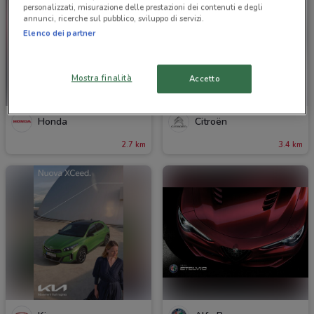
personalizzati, misurazione delle prestazioni dei contenuti e degli
annunci, ricerche sul pubblico, sviluppo di servizi.
Elenco dei partner
Mostra finalità
Accetto
Honda
Citroën
2.7 km
3.4 km