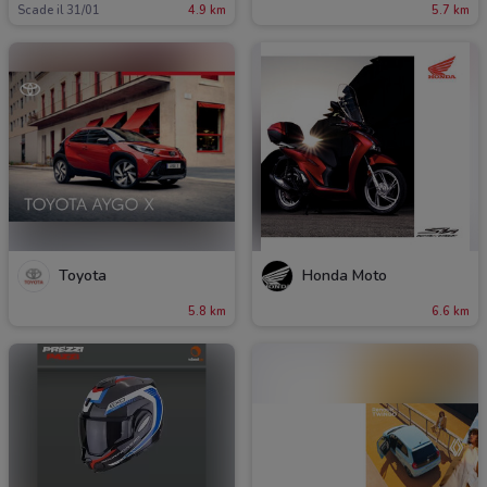
Scade il 31/01
4.9 km
5.7 km
Toyota
Honda Moto
5.8 km
6.6 km