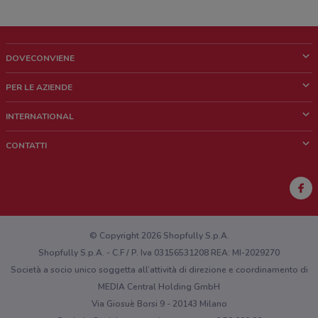
DOVECONVIENE
Cos'è DoveConviene
PER LE AZIENDE
Chi siamo
Cosa facciamo
INTERNATIONAL
News e media
Richieste commerciali e marketing
Brazil
CONTATTI
Lavora con noi
Mexico
Segnalazione punto vendita
France
Segnalazione Volantino
Australia
Hai un malfunzionamento sul web o sull'app?
New Zealand
© Copyright 2026 Shopfully S.p.A.
Shopfully S.p.A. - C.F / P. Iva 03156531208 REA: MI-2029270
Società a socio unico soggetta all’attività di direzione e coordinamento di
MEDIA Central Holding GmbH
Via Giosuè Borsi 9 - 20143 Milano