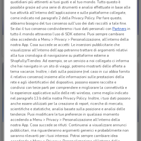
quotidiani più attinenti ai tuoi gusti e al tuo mondo. Tutto questo è
possibile grazie ad una serie di strumenti e analisi effettuate in base alle
tue attività all'interno dell'applicazione e sulle piattaforme collegate,
come indicato nel paragrafo 2 della Privacy Policy. Per fare questo,
abbiamo bisogno del tuo consenso sull'uso dei dati raccolti a tale fine.
Se dai il tuo consenso condivideremo i tuoi dati personali con
Partners
in
NUOVO
tutto il mondo attraverso l’uso di SDK esterne. Puoi sempre cambiare
idea accedendo a Menu > Privacy > Personalizzazione, all’interno della
TIM
TIM
nostra App. Cosa succede se accetti: Le inserzioni pubblicitarie che
visualizzerai all'interno dell’app potranno trattare di argomenti relativi
Scade il 07/09
1.3 km
Scade il 30/08
1.3 km
alla tua cronologia di navigazione su piattaforme esterne a
Shopfully/Tiendeo. Ad esempio, se un servizio a noi collegato ci informa
che hai navigato in un sito di viaggi, potremo mostrarti delle offerte a
tema vacanze. Inoltre, i dati sulla posizione (nel caso in cui abbia fornito
il relativo consenso) insieme alle informazioni sulle prestazioni della
rete e agli identificativi del dispositivo, possono essere raccolte e
condivisi con terze parti per comprendere e migliorare la connettività e
le esperienze applicative sulle delle reti wireless, come meglio indicato
nel paragrafo 13.b della nostra Privacy Policy. Inoltre, i tuoi dati possono
anche essere utilizzati per la creazione di report, ricerche di mercato,
scientifiche e statistiche, analisi basate sulla posizione e analisi delle
tendenze. Puoi modificare le tue preferenze in qualsiasi momento
accedendo a Menu > Privacy > Personalizzazione all'interno della
nostra App. Cosa succede se rifiuti: Continuerai a visualizzare annunci
TIM
TIM
pubblicitari, ma riguarderanno argomenti generici e probabilmente non
saranno rilevanti per i tuoi interessi. Potrai sempre cambiare idea
Scade il 06/09
1.3 km
Scade il 30/08
1.3 km