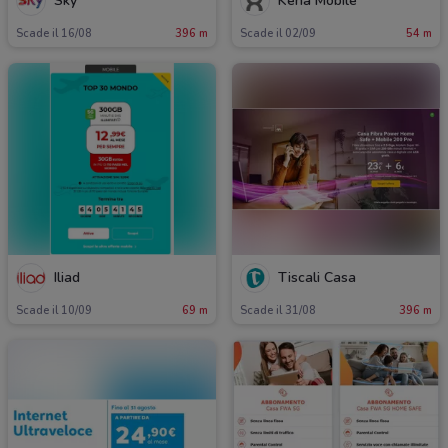
Sky
Kena Mobile
Scade il 16/08
396 m
Scade il 02/09
54 m
Iliad
Tiscali Casa
Scade il 10/09
69 m
Scade il 31/08
396 m