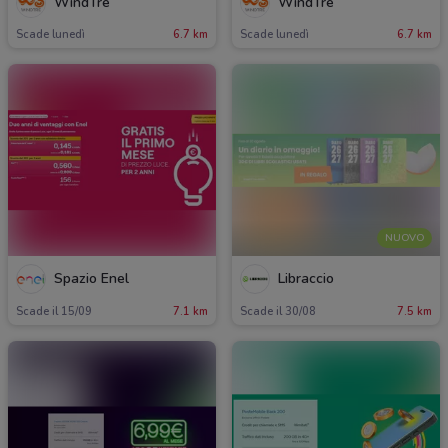
WindTre
WindTre
Scade lunedì
6.7 km
Scade lunedì
6.7 km
NUOVO
Spazio Enel
Libraccio
Scade il 15/09
7.1 km
Scade il 30/08
7.5 km