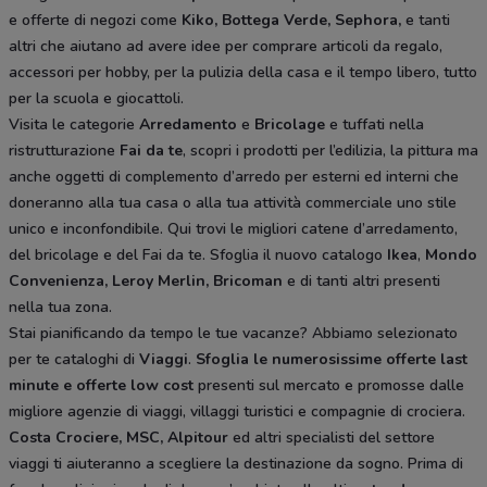
e offerte di negozi come
Kiko, Bottega Verde, Sephora,
e tanti
altri che aiutano ad avere idee
per comprare articoli da regalo,
accessori per hobby, per la pulizia della casa e il tempo libero, tutto
per la scuola e giocattoli.
Visita le categorie
Arredamento
e
Bricolage
e tuffati nella
ristrutturazione
Fai da te
, scopri i prodotti per l’edilizia, la pittura ma
anche oggetti di complemento d’arredo per esterni ed interni che
doneranno alla tua casa o alla tua attività commerciale uno stile
unico e inconfondibile. Qui trovi le migliori catene d’arredamento,
del bricolage e del Fai da te. Sfoglia il nuovo catalogo
Ikea
,
Mondo
Convenienza, Leroy Merlin, Bricoman
e di tanti altri presenti
nella tua zona.
Stai pianificando da tempo le tue vacanze? Abbiamo selezionato
per te cataloghi di
Viaggi
.
Sfoglia le numerosissime offerte last
minute e offerte low cost
presenti sul mercato e promosse dalle
migliore agenzie di viaggi, villaggi turistici e compagnie di crociera.
Costa Crociere, MSC, Alpitour
ed altri specialisti del settore
viaggi ti aiuteranno a scegliere la destinazione da sogno. Prima di