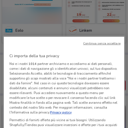
Eolo
Linkem
Scade il 31/08
502 m
Scade il 31/08
1.3 km
Continua senza accettare
Ci importa della tua privacy
Porta DoveConviene sempre con te!
Noi e i nostri
1014
partner archiviamo e accediamo ai dati personali,
Puoi trovare le migliori offerte dei negozi vicino a te,
come i dati di navigazione gli o identificatori univoci, sul tuo dispositivo.
salvarle e creare la tua lista del risparmio, comodamente
Selezionando Accetto, abiliti le tecnologie di tracciamento affinché
dal tuo cellulare.
supportino gli scopi mostrati alla voce "Noi e i nostri partner trattiamo i
dati da fornire". Nel caso in cui queste tecnologie dovessero essere
SCARICA L’APP
disabilitate, alcuni contenuti e annunci visualizzati potrebbero non
essere rilevanti. Puoi accedere nuovamente a questo menu per
modificare le tue scelte o per revocare il consenso facendo clic sul link
Mostra finalità in fondo alla pagina web. Tali scelte avranno effetto nel
contesto del nostro Sito web. Per maggiori informazioni, consulta
l'Informativa sulla privacy.
Privacy policy
Permettici di fornirti offerte più vicine ai tuoi bisogni: Utilizzando
Shopfully/Tiendeo puoi visualizzare inserzioni e offerte per i tuoi acquisti