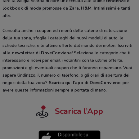
fare la valigia ricorda di dare un’occhiata alle ultime
tendenze e
lookbook di moda
promosse da
Zara, H&M
,
Intimissimi
e tanti
altri.
Consulta anche i coupon ed i menù delle catene di ristorazione
della tua zona, sfoglia i cataloghi dei nuovi modelli di auto, le
schede tecniche, e le ultime offerte dal mondo dei motori.
Iscriviti
alla newsletter di DoveConviene
!
Seleziona le categorie che ti
interessano e ricevi per email i volantini con le ultime offerte,
promozioni e gli eventuali coupon che ti faranno risparmiare. Vuoi
sapere l’indirizzo, il numero di telefono, o gli orari di apertura dei
negozi della tua zona?
Scarica qui l’app di DoveConviene
,
per
avere queste informazioni sempre a portata di mano.
Scarica l’App