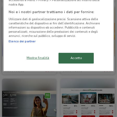
accedendo a Menu > Privacy > Personalizzazione all'interno della
nostra App.
Noi e i nostri partner trattiamo i dati per fornire:
Utilizzare dati di geolocalizzazione precisi. Scansione attiva delle
caratteristiche del dispositivo ai fini dell’identificazione. Archiviare
informazioni su dispositivo e/o accedervi. Pubblicità e contenuti
personalizzati, misurazione delle prestazioni dei contenuti e degli
annunci, ricerche sul pubblico, sviluppo di servizi.
Elenco dei partner
Mostra finalità
Accetto
TIM
Uci Cinemas
Scade il 31/12
1.3 km
Scade il 20/09
3.6 km