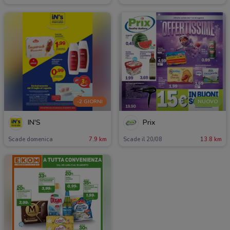
-2 GIORNI
NUOVO
IN'S
Prix
Scade domenica
7.9 km
Scade il 20/08
13.8 km