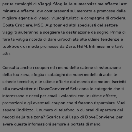
per te cataloghi di
Viaggi
.
Sfoglia le numerosissime offerte last
minute e offerte low cost
presenti sul mercato e promosse dalle
migliore agenzie di viaggi, villaggi turistici e compagnie di crociera.
Costa Crociere, MSC, Alpitour
ed altri specialisti del settore
viaggi ti aiuteranno a scegliere la destinazione da sogno. Prima di
fare la valigia ricorda di dare un’occhiata alle ultime
tendenze e
lookbook di moda
promosse da
Zara, H&M
,
Intimissimi
e tanti
altri.
Consulta anche i coupon ed i menù delle catene di ristorazione
della tua zona, sfoglia i cataloghi dei nuovi modelli di auto, le
schede tecniche, e le ultime offerte dal mondo dei motori.
Iscriviti
alla newsletter di DoveConviene
!
Seleziona le categorie che ti
interessano e ricevi per email i volantini con le ultime offerte,
promozioni e gli eventuali coupon che ti faranno risparmiare. Vuoi
sapere l’indirizzo, il numero di telefono, o gli orari di apertura dei
negozi della tua zona?
Scarica qui l’app di DoveConviene
,
per
avere queste informazioni sempre a portata di mano.