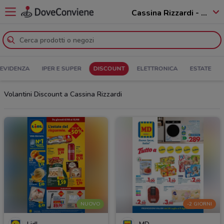
Cassina Rizzardi - 22070
 EVIDENZA
IPER E SUPER
DISCOUNT
ELETTRONICA
ESTATE
Volantini Discount a Cassina Rizzardi
NUOVO
-2 GIORNI