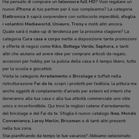
Hai pensato di comprare un
televisore full HD
? Vuoi regalare un
nuovo
iPhone
al tuo partner per il suo compleanno? La categoria
Elettronica
ti saprà sorprendere con sottocosto imperdibili,
sfoglia
i volantini
Mediaworld, Unieuro, Trony
e molti altri ancora.
Quale sarà il make-up di tendenza per la prossima stagione? La
categoria
Cura casa e corpo
mette a disposizione tante promozioni
e offerte di negozi come
Kiko, Bottega Verde, Sephora,
e tanti
altri che aiutano ad avere idee
per comprare articoli da regalo,
accessori per hobby, per la pulizia della casa e il tempo libero, tutto
per la scuola e giocattoli.
Visita le categorie
Arredamento
e
Bricolage
e tuffati nella
ristrutturazione
Fai da te
, scopri i prodotti per l’edilizia, la pittura ma
anche oggetti di complemento d’arredo per esterni ed interni che
doneranno alla tua casa o alla tua attività commerciale uno stile
unico e inconfondibile. Qui trovi le migliori catene d’arredamento,
del bricolage e del Fai da te. Sfoglia il nuovo catalogo
Ikea
,
Mondo
Convenienza, Leroy Merlin, Bricoman
e di tanti altri presenti
nella tua zona.
Stai pianificando da tempo le tue vacanze? Abbiamo selezionato