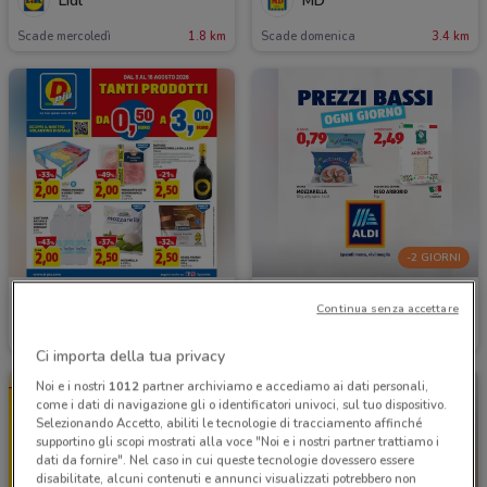
Lidl
MD
Scade mercoledì
1.8 km
Scade domenica
3.4 km
-2 GIORNI
Dpiu
Aldi
Continua senza accettare
Scade il 16/08
6 km
Scade domenica
1.8 km
Ci importa della tua privacy
Noi e i nostri
1012
partner archiviamo e accediamo ai dati personali,
come i dati di navigazione gli o identificatori univoci, sul tuo dispositivo.
Selezionando Accetto, abiliti le tecnologie di tracciamento affinché
supportino gli scopi mostrati alla voce "Noi e i nostri partner trattiamo i
dati da fornire". Nel caso in cui queste tecnologie dovessero essere
disabilitate, alcuni contenuti e annunci visualizzati potrebbero non