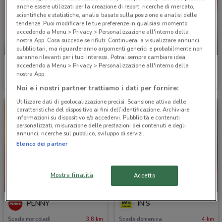
anche essere utilizzati per la creazione di report, ricerche di mercato,
scientifiche e statistiche, analisi basate sulla posizione e analisi delle
tendenze. Puoi modificare le tue preferenze in qualsiasi momento
accedendo a Menu > Privacy > Personalizzazione all'interno della
nostra App. Cosa succede se rifiuti: Continuerai a visualizzare annunci
NUOVO
-5 GIORNI
pubblicitari, ma riguarderanno argomenti generici e probabilmente non
saranno rilevanti per i tuoi interessi. Potrai sempre cambiare idea
Action
PENNY
accedendo a Menu > Privacy > Personalizzazione all'interno della
nostra App.
Scade martedì
3.7 km
Scade mercoledì
3.8 km
Noi e i nostri partner trattiamo i dati per fornire:
Utilizzare dati di geolocalizzazione precisi. Scansione attiva delle
caratteristiche del dispositivo ai fini dell’identificazione. Archiviare
informazioni su dispositivo e/o accedervi. Pubblicità e contenuti
personalizzati, misurazione delle prestazioni dei contenuti e degli
annunci, ricerche sul pubblico, sviluppo di servizi.
Elenco dei partner
Mostra finalità
Accetto
NUOVO
-2 GIORNI
PENNY
IN'S
Scade mercoledì
3.8 km
Scade domenica
4 km