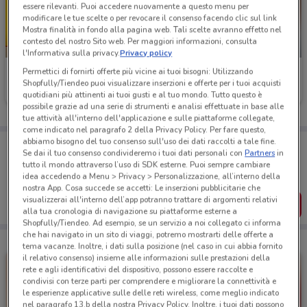
essere rilevanti. Puoi accedere nuovamente a questo menu per
modificare le tue scelte o per revocare il consenso facendo clic sul link
Mostra finalità in fondo alla pagina web. Tali scelte avranno effetto nel
contesto del nostro Sito web. Per maggiori informazioni, consulta
NUOVO
-2 GIORNI
l'Informativa sulla privacy.
Privacy policy
Permettici di fornirti offerte più vicine ai tuoi bisogni: Utilizzando
PENNY
Eurospin
Shopfully/Tiendeo puoi visualizzare inserzioni e offerte per i tuoi acquisti
quotidiani più attinenti ai tuoi gusti e al tuo mondo. Tutto questo è
Scade mercoledì
13 km
Scade domenica
1.7 km
possibile grazie ad una serie di strumenti e analisi effettuate in base alle
tue attività all'interno dell'applicazione e sulle piattaforme collegate,
come indicato nel paragrafo 2 della Privacy Policy. Per fare questo,
abbiamo bisogno del tuo consenso sull'uso dei dati raccolti a tale fine.
Porta DoveConviene sempre con te!
Se dai il tuo consenso condivideremo i tuoi dati personali con
Partners
in
Puoi trovare le migliori offerte dei negozi vicino a te,
tutto il mondo attraverso l’uso di SDK esterne. Puoi sempre cambiare
salvarle e creare la tua lista del risparmio, comodamente
idea accedendo a Menu > Privacy > Personalizzazione, all’interno della
dal tuo cellulare.
nostra App. Cosa succede se accetti: Le inserzioni pubblicitarie che
visualizzerai all'interno dell’app potranno trattare di argomenti relativi
SCARICA L’APP
alla tua cronologia di navigazione su piattaforme esterne a
Shopfully/Tiendeo. Ad esempio, se un servizio a noi collegato ci informa
che hai navigato in un sito di viaggi, potremo mostrarti delle offerte a
tema vacanze. Inoltre, i dati sulla posizione (nel caso in cui abbia fornito
il relativo consenso) insieme alle informazioni sulle prestazioni della
rete e agli identificativi del dispositivo, possono essere raccolte e
condivisi con terze parti per comprendere e migliorare la connettività e
le esperienze applicative sulle delle reti wireless, come meglio indicato
nel paragrafo 13.b della nostra Privacy Policy. Inoltre, i tuoi dati possono