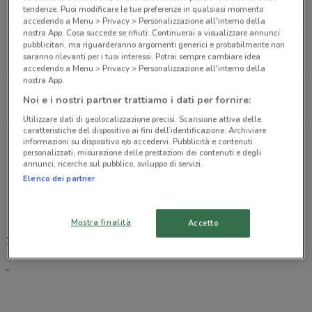
9.3 km
tendenze. Puoi modificare le tue preferenze in qualsiasi momento
accedendo a Menu > Privacy > Personalizzazione all'interno della
nostra App. Cosa succede se rifiuti: Continuerai a visualizzare annunci
Via A. Canaletto, 9 Partinico
pubblicitari, ma riguarderanno argomenti generici e probabilmente non
10.8 km
saranno rilevanti per i tuoi interessi. Potrai sempre cambiare idea
accedendo a Menu > Privacy > Personalizzazione all'interno della
nostra App.
Via Matteotti Giacomo 4 Partinico
Noi e i nostri partner trattiamo i dati per fornire:
10.9 km
Utilizzare dati di geolocalizzazione precisi. Scansione attiva delle
caratteristiche del dispositivo ai fini dell’identificazione. Archiviare
Piazza Giuseppe Verdi 2 Partinico
informazioni su dispositivo e/o accedervi. Pubblicità e contenuti
personalizzati, misurazione delle prestazioni dei contenuti e degli
10.9 km
annunci, ricerche sul pubblico, sviluppo di servizi.
Elenco dei partner
Tutti i negozi 1mobile
Mostra finalità
Accetto
1mobile, offerte e negozi
-