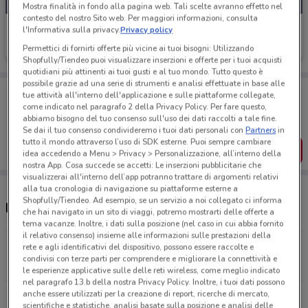
Mostra finalità in fondo alla pagina web. Tali scelte avranno effetto nel
contesto del nostro Sito web. Per maggiori informazioni, consulta
1mobile
l'Informativa sulla privacy.
Privacy policy
Permettici di fornirti offerte più vicine ai tuoi bisogni: Utilizzando
Scade il 31/08
5.4 km
Shopfully/Tiendeo puoi visualizzare inserzioni e offerte per i tuoi acquisti
quotidiani più attinenti ai tuoi gusti e al tuo mondo. Tutto questo è
possibile grazie ad una serie di strumenti e analisi effettuate in base alle
Porta DoveConviene sempre con te!
tue attività all'interno dell'applicazione e sulle piattaforme collegate,
Puoi trovare le migliori offerte dei negozi vicino a te,
come indicato nel paragrafo 2 della Privacy Policy. Per fare questo,
salvarle e creare la tua lista del risparmio, comodamente
abbiamo bisogno del tuo consenso sull'uso dei dati raccolti a tale fine.
dal tuo cellulare.
Se dai il tuo consenso condivideremo i tuoi dati personali con
Partners
in
tutto il mondo attraverso l’uso di SDK esterne. Puoi sempre cambiare
SCARICA L’APP
idea accedendo a Menu > Privacy > Personalizzazione, all’interno della
nostra App. Cosa succede se accetti: Le inserzioni pubblicitarie che
visualizzerai all'interno dell’app potranno trattare di argomenti relativi
alla tua cronologia di navigazione su piattaforme esterne a
Shopfully/Tiendeo. Ad esempio, se un servizio a noi collegato ci informa
Negozi 1mobile a Carini
che hai navigato in un sito di viaggi, potremo mostrarti delle offerte a
tema vacanze. Inoltre, i dati sulla posizione (nel caso in cui abbia fornito
il relativo consenso) insieme alle informazioni sulle prestazioni della
Via Mazzini, 22/C Giardinello
rete e agli identificativi del dispositivo, possono essere raccolte e
condivisi con terze parti per comprendere e migliorare la connettività e
5.4 km
le esperienze applicative sulle delle reti wireless, come meglio indicato
nel paragrafo 13.b della nostra Privacy Policy. Inoltre, i tuoi dati possono
anche essere utilizzati per la creazione di report, ricerche di mercato,
Via Cristoforo Colombo 126 Isola Delle Femmine
scientifiche e statistiche, analisi basate sulla posizione e analisi delle