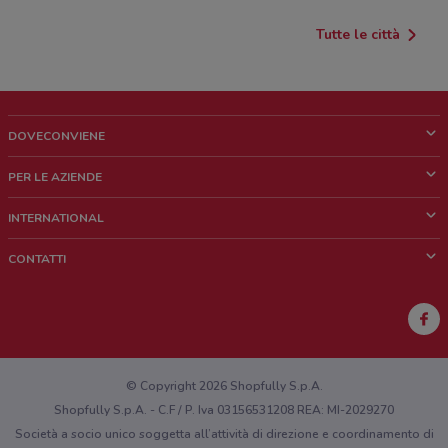
Tutte le città
DOVECONVIENE
Cos'è DoveConviene
PER LE AZIENDE
Chi siamo
Cosa facciamo
INTERNATIONAL
News e media
Richieste commerciali e marketing
Brazil
CONTATTI
Lavora con noi
Mexico
Segnalazione punto vendita
France
Segnalazione Volantino
Australia
Hai un malfunzionamento sul web o sull'app?
New Zealand
© Copyright 2026 Shopfully S.p.A.
Shopfully S.p.A. - C.F / P. Iva 03156531208 REA: MI-2029270
Società a socio unico soggetta all’attività di direzione e coordinamento di