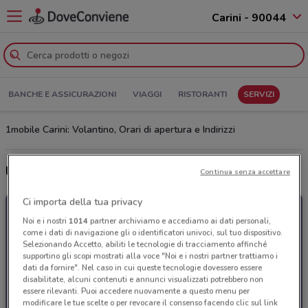
Carini - 90044
BANCHE E ASSICURAZIONI
VIAGGI
RISTORANTI
SERVIZI
1mobile Carini: Volantino, Orari di apertura e Indirizzi
Ultime offerte del volantino 1mobile
Continua senza accettare
Ci importa della tua privacy
Noi e i nostri
1014
partner archiviamo e accediamo ai dati personali,
come i dati di navigazione gli o identificatori univoci, sul tuo dispositivo.
Selezionando Accetto, abiliti le tecnologie di tracciamento affinché
supportino gli scopi mostrati alla voce "Noi e i nostri partner trattiamo i
dati da fornire". Nel caso in cui queste tecnologie dovessero essere
disabilitate, alcuni contenuti e annunci visualizzati potrebbero non
essere rilevanti. Puoi accedere nuovamente a questo menu per
modificare le tue scelte o per revocare il consenso facendo clic sul link