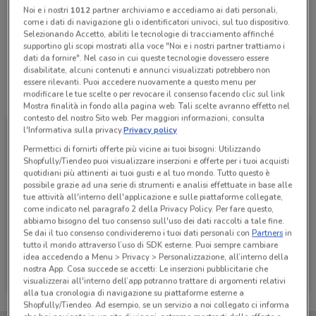
Noi e i nostri
1012
partner archiviamo e accediamo ai dati personali,
come i dati di navigazione gli o identificatori univoci, sul tuo dispositivo.
Selezionando Accetto, abiliti le tecnologie di tracciamento affinché
Lunedì
Martedì
Mercoledì
n.d.
n.d.
n.d.
Giovedì
n.d.
supportino gli scopi mostrati alla voce "Noi e i nostri partner trattiamo i
Venerdì
Sabato
Domenica
n.d.
n.d.
n.d.
dati da fornire". Nel caso in cui queste tecnologie dovessero essere
disabilitate, alcuni contenuti e annunci visualizzati potrebbero non
essere rilevanti. Puoi accedere nuovamente a questo menu per
Tutte le promozioni di questo negozio
modificare le tue scelte o per revocare il consenso facendo clic sul link
Mostra finalità in fondo alla pagina web. Tali scelte avranno effetto nel
contesto del nostro Sito web. Per maggiori informazioni, consulta
l'Informativa sulla privacy.
Privacy policy
Permettici di fornirti offerte più vicine ai tuoi bisogni: Utilizzando
Shopfully/Tiendeo puoi visualizzare inserzioni e offerte per i tuoi acquisti
quotidiani più attinenti ai tuoi gusti e al tuo mondo. Tutto questo è
possibile grazie ad una serie di strumenti e analisi effettuate in base alle
tue attività all'interno dell'applicazione e sulle piattaforme collegate,
come indicato nel paragrafo 2 della Privacy Policy. Per fare questo,
abbiamo bisogno del tuo consenso sull'uso dei dati raccolti a tale fine.
Se dai il tuo consenso condivideremo i tuoi dati personali con
Partners
in
tutto il mondo attraverso l’uso di SDK esterne. Puoi sempre cambiare
idea accedendo a Menu > Privacy > Personalizzazione, all’interno della
1mobile
nostra App. Cosa succede se accetti: Le inserzioni pubblicitarie che
visualizzerai all'interno dell’app potranno trattare di argomenti relativi
Scade il 31/08
151 m
alla tua cronologia di navigazione su piattaforme esterne a
Shopfully/Tiendeo. Ad esempio, se un servizio a noi collegato ci informa