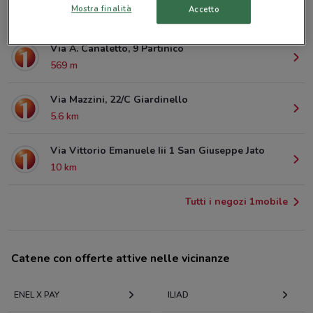
Mostra finalità
Accetto
521 m
Via A. Canaletto, 9 Partinico
569 m
Via Mazzini, 22/C Giardinello
5.6 km
Via Vittorio Emanuele Iii 1 San Giuseppe Jato
10 km
Tutti i negozi 1mobile
Catene con offerte attive nelle vicinanze
ENEL X PAY
ILIAD