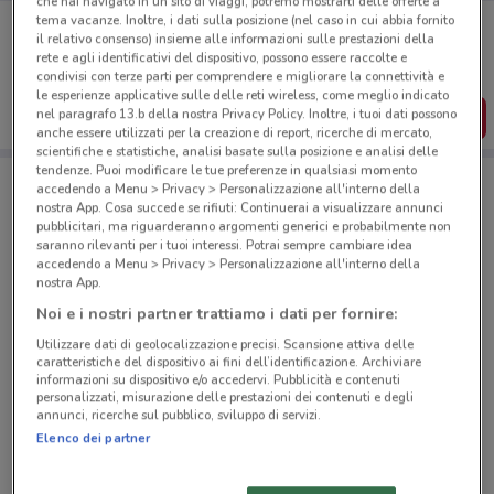
che hai navigato in un sito di viaggi, potremo mostrarti delle offerte a
Porta DoveConviene sempre con te!
tema vacanze. Inoltre, i dati sulla posizione (nel caso in cui abbia fornito
il relativo consenso) insieme alle informazioni sulle prestazioni della
Puoi trovare le migliori offerte dei negozi vicino a te,
rete e agli identificativi del dispositivo, possono essere raccolte e
salvarle e creare la tua lista del risparmio, comodamente
condivisi con terze parti per comprendere e migliorare la connettività e
dal tuo cellulare.
le esperienze applicative sulle delle reti wireless, come meglio indicato
nel paragrafo 13.b della nostra Privacy Policy. Inoltre, i tuoi dati possono
SCARICA L’APP
anche essere utilizzati per la creazione di report, ricerche di mercato,
scientifiche e statistiche, analisi basate sulla posizione e analisi delle
tendenze. Puoi modificare le tue preferenze in qualsiasi momento
accedendo a Menu > Privacy > Personalizzazione all'interno della
Negozi 1mobile a Partinico
nostra App. Cosa succede se rifiuti: Continuerai a visualizzare annunci
pubblicitari, ma riguarderanno argomenti generici e probabilmente non
saranno rilevanti per i tuoi interessi. Potrai sempre cambiare idea
accedendo a Menu > Privacy > Personalizzazione all'interno della
nostra App.
Noi e i nostri partner trattiamo i dati per fornire:
Utilizzare dati di geolocalizzazione precisi. Scansione attiva delle
© MapTiler
© OpenStreetMap contributors
caratteristiche del dispositivo ai fini dell’identificazione. Archiviare
informazioni su dispositivo e/o accedervi. Pubblicità e contenuti
personalizzati, misurazione delle prestazioni dei contenuti e degli
Piazza Giuseppe Verdi 2 Partinico
annunci, ricerche sul pubblico, sviluppo di servizi.
325 m
Elenco dei partner
Via Francesco Crispi 81 Partinico