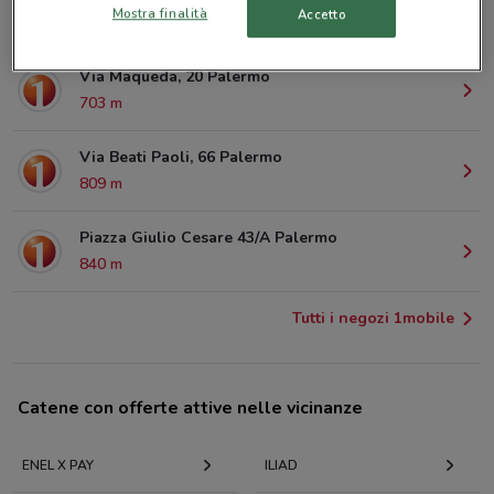
Mostra finalità
Accetto
457 m
Via Maqueda, 20 Palermo
703 m
Via Beati Paoli, 66 Palermo
809 m
Piazza Giulio Cesare 43/A Palermo
840 m
Tutti i negozi 1mobile
Catene con offerte attive nelle vicinanze
ENEL X PAY
ILIAD