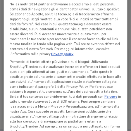
Noi e i nostri
1014
partner archiviamo e accediamo ai dati personali,
come i dati di navigazione gli o identificatori univoci, sul tuo dispositivo.
Selezionando Accetto, abiliti le tecnologie di tracciamento affinché
Lunedì
n.d.
supportino gli scopi mostrati alla voce "Noi e i nostri partner trattiamo i
Martedì
Mercoledì
Giovedì
Venerdì
Sabato
Domenica
n.d.
n.d.
n.d.
n.d.
n.d.
n.d.
dati da fornire". Nel caso in cui queste tecnologie dovessero essere
disabilitate, alcuni contenuti e annunci visualizzati potrebbero non
essere rilevanti. Puoi accedere nuovamente a questo menu per
Tutte le promozioni di questo negozio
modificare le tue scelte o per revocare il consenso facendo clic sul link
Mostra finalità in fondo alla pagina web. Tali scelte avranno effetto nel
contesto del nostro Sito web. Per maggiori informazioni, consulta
l'Informativa sulla privacy.
Privacy policy
Permettici di fornirti offerte più vicine ai tuoi bisogni: Utilizzando
Shopfully/Tiendeo puoi visualizzare inserzioni e offerte per i tuoi acquisti
quotidiani più attinenti ai tuoi gusti e al tuo mondo. Tutto questo è
possibile grazie ad una serie di strumenti e analisi effettuate in base alle
tue attività all'interno dell'applicazione e sulle piattaforme collegate,
come indicato nel paragrafo 2 della Privacy Policy. Per fare questo,
abbiamo bisogno del tuo consenso sull'uso dei dati raccolti a tale fine.
Se dai il tuo consenso condivideremo i tuoi dati personali con
Partners
in
tutto il mondo attraverso l’uso di SDK esterne. Puoi sempre cambiare
idea accedendo a Menu > Privacy > Personalizzazione, all’interno della
1mobile
nostra App. Cosa succede se accetti: Le inserzioni pubblicitarie che
visualizzerai all'interno dell’app potranno trattare di argomenti relativi
Scade il 31/08
356 m
alla tua cronologia di navigazione su piattaforme esterne a
Shopfully/Tiendeo. Ad esempio, se un servizio a noi collegato ci informa