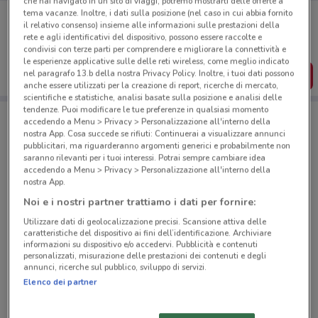
che hai navigato in un sito di viaggi, potremo mostrarti delle offerte a
Porta DoveConviene sempre con te!
tema vacanze. Inoltre, i dati sulla posizione (nel caso in cui abbia fornito
il relativo consenso) insieme alle informazioni sulle prestazioni della
Puoi trovare le migliori offerte dei negozi vicino a te,
rete e agli identificativi del dispositivo, possono essere raccolte e
salvarle e creare la tua lista del risparmio, comodamente
condivisi con terze parti per comprendere e migliorare la connettività e
dal tuo cellulare.
le esperienze applicative sulle delle reti wireless, come meglio indicato
nel paragrafo 13.b della nostra Privacy Policy. Inoltre, i tuoi dati possono
SCARICA L’APP
anche essere utilizzati per la creazione di report, ricerche di mercato,
scientifiche e statistiche, analisi basate sulla posizione e analisi delle
tendenze. Puoi modificare le tue preferenze in qualsiasi momento
accedendo a Menu > Privacy > Personalizzazione all'interno della
Negozi 1mobile a Palermo
nostra App. Cosa succede se rifiuti: Continuerai a visualizzare annunci
pubblicitari, ma riguarderanno argomenti generici e probabilmente non
saranno rilevanti per i tuoi interessi. Potrai sempre cambiare idea
accedendo a Menu > Privacy > Personalizzazione all'interno della
nostra App.
Noi e i nostri partner trattiamo i dati per fornire:
Utilizzare dati di geolocalizzazione precisi. Scansione attiva delle
© MapTiler
© OpenStreetMap contributors
caratteristiche del dispositivo ai fini dell’identificazione. Archiviare
informazioni su dispositivo e/o accedervi. Pubblicità e contenuti
personalizzati, misurazione delle prestazioni dei contenuti e degli
Via Maqueda, 152 Palermo
annunci, ricerche sul pubblico, sviluppo di servizi.
355 m
Elenco dei partner
Via Maqueda, 119 Palermo