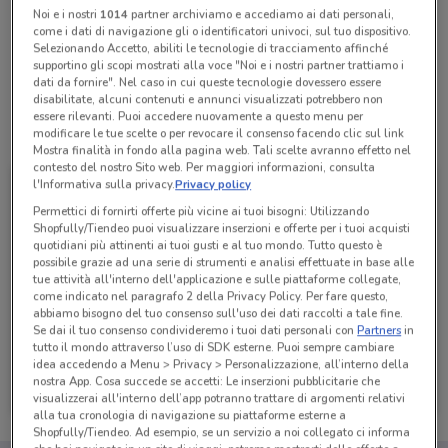
Noi e i nostri
1014
partner archiviamo e accediamo ai dati personali,
come i dati di navigazione gli o identificatori univoci, sul tuo dispositivo.
Selezionando Accetto, abiliti le tecnologie di tracciamento affinché
Lunedì
Martedì
Mercoledì
Giovedì
Venerdì
n.d.
n.d.
n.d.
n.d.
n.d.
Sabato
n.d.
supportino gli scopi mostrati alla voce "Noi e i nostri partner trattiamo i
Domenica
n.d.
dati da fornire". Nel caso in cui queste tecnologie dovessero essere
disabilitate, alcuni contenuti e annunci visualizzati potrebbero non
essere rilevanti. Puoi accedere nuovamente a questo menu per
Tutte le promozioni di questo negozio
modificare le tue scelte o per revocare il consenso facendo clic sul link
Mostra finalità in fondo alla pagina web. Tali scelte avranno effetto nel
contesto del nostro Sito web. Per maggiori informazioni, consulta
l'Informativa sulla privacy.
Privacy policy
Permettici di fornirti offerte più vicine ai tuoi bisogni: Utilizzando
Shopfully/Tiendeo puoi visualizzare inserzioni e offerte per i tuoi acquisti
quotidiani più attinenti ai tuoi gusti e al tuo mondo. Tutto questo è
possibile grazie ad una serie di strumenti e analisi effettuate in base alle
tue attività all'interno dell'applicazione e sulle piattaforme collegate,
come indicato nel paragrafo 2 della Privacy Policy. Per fare questo,
abbiamo bisogno del tuo consenso sull'uso dei dati raccolti a tale fine.
Se dai il tuo consenso condivideremo i tuoi dati personali con
Partners
in
tutto il mondo attraverso l’uso di SDK esterne. Puoi sempre cambiare
idea accedendo a Menu > Privacy > Personalizzazione, all’interno della
1mobile
nostra App. Cosa succede se accetti: Le inserzioni pubblicitarie che
visualizzerai all'interno dell’app potranno trattare di argomenti relativi
Scade il 31/08
356 m
alla tua cronologia di navigazione su piattaforme esterne a
Shopfully/Tiendeo. Ad esempio, se un servizio a noi collegato ci informa