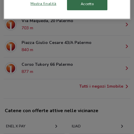
Mostra finalità
Accetto
457 m
Via Maqueda, 20 Palermo
703 m
Piazza Giulio Cesare 43/A Palermo
840 m
Corso Tukory 66 Palermo
877 m
Tutti i negozi 1mobile
Catene con offerte attive nelle vicinanze
ENEL X PAY
ILIAD