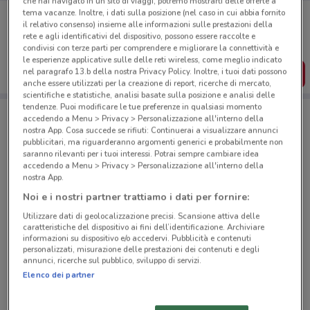
che hai navigato in un sito di viaggi, potremo mostrarti delle offerte a
Porta DoveConviene sempre con te!
tema vacanze. Inoltre, i dati sulla posizione (nel caso in cui abbia fornito
il relativo consenso) insieme alle informazioni sulle prestazioni della
Puoi trovare le migliori offerte dei negozi vicino a te,
rete e agli identificativi del dispositivo, possono essere raccolte e
salvarle e creare la tua lista del risparmio, comodamente
condivisi con terze parti per comprendere e migliorare la connettività e
dal tuo cellulare.
le esperienze applicative sulle delle reti wireless, come meglio indicato
nel paragrafo 13.b della nostra Privacy Policy. Inoltre, i tuoi dati possono
SCARICA L’APP
anche essere utilizzati per la creazione di report, ricerche di mercato,
scientifiche e statistiche, analisi basate sulla posizione e analisi delle
tendenze. Puoi modificare le tue preferenze in qualsiasi momento
accedendo a Menu > Privacy > Personalizzazione all'interno della
Negozi 1mobile a Palermo
nostra App. Cosa succede se rifiuti: Continuerai a visualizzare annunci
pubblicitari, ma riguarderanno argomenti generici e probabilmente non
saranno rilevanti per i tuoi interessi. Potrai sempre cambiare idea
accedendo a Menu > Privacy > Personalizzazione all'interno della
nostra App.
Noi e i nostri partner trattiamo i dati per fornire:
Utilizzare dati di geolocalizzazione precisi. Scansione attiva delle
© MapTiler
© OpenStreetMap contributors
caratteristiche del dispositivo ai fini dell’identificazione. Archiviare
informazioni su dispositivo e/o accedervi. Pubblicità e contenuti
personalizzati, misurazione delle prestazioni dei contenuti e degli
Via Maqueda, 152 Palermo
annunci, ricerche sul pubblico, sviluppo di servizi.
355 m
Elenco dei partner
Via Maqueda, 119 Palermo