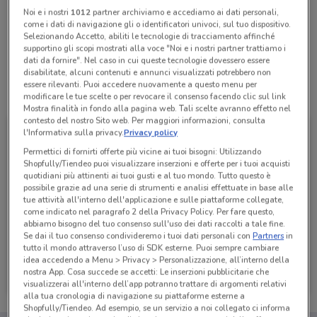
Noi e i nostri
1012
partner archiviamo e accediamo ai dati personali,
come i dati di navigazione gli o identificatori univoci, sul tuo dispositivo.
Lunedì
Martedì
Mercoledì
Giovedì
n.d.
n.d.
n.d.
n.d.
Selezionando Accetto, abiliti le tecnologie di tracciamento affinché
Venerdì
n.d.
supportino gli scopi mostrati alla voce "Noi e i nostri partner trattiamo i
Sabato
Domenica
n.d.
n.d.
dati da fornire". Nel caso in cui queste tecnologie dovessero essere
disabilitate, alcuni contenuti e annunci visualizzati potrebbero non
essere rilevanti. Puoi accedere nuovamente a questo menu per
Tutte le promozioni di questo negozio
modificare le tue scelte o per revocare il consenso facendo clic sul link
Mostra finalità in fondo alla pagina web. Tali scelte avranno effetto nel
contesto del nostro Sito web. Per maggiori informazioni, consulta
l'Informativa sulla privacy.
Privacy policy
Permettici di fornirti offerte più vicine ai tuoi bisogni: Utilizzando
Shopfully/Tiendeo puoi visualizzare inserzioni e offerte per i tuoi acquisti
quotidiani più attinenti ai tuoi gusti e al tuo mondo. Tutto questo è
possibile grazie ad una serie di strumenti e analisi effettuate in base alle
tue attività all'interno dell'applicazione e sulle piattaforme collegate,
come indicato nel paragrafo 2 della Privacy Policy. Per fare questo,
abbiamo bisogno del tuo consenso sull'uso dei dati raccolti a tale fine.
Se dai il tuo consenso condivideremo i tuoi dati personali con
Partners
in
tutto il mondo attraverso l’uso di SDK esterne. Puoi sempre cambiare
idea accedendo a Menu > Privacy > Personalizzazione, all’interno della
1mobile
nostra App. Cosa succede se accetti: Le inserzioni pubblicitarie che
Scade il 31/08
254 m
visualizzerai all'interno dell’app potranno trattare di argomenti relativi
alla tua cronologia di navigazione su piattaforme esterne a
Shopfully/Tiendeo. Ad esempio, se un servizio a noi collegato ci informa