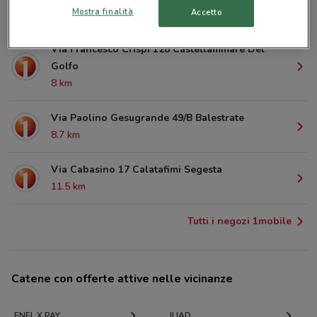
Mostra finalità
Accetto
820 m
Via Francesco Crispi 128 Castellammare Del
Golfo
8 km
Via Paolino Gesugrande 49/B Balestrate
8.7 km
Via Cabasino 17 Calatafimi Segesta
11.5 km
Tutti i negozi 1mobile
Catene con offerte attive nelle vicinanze
ENEL X PAY
ILIAD