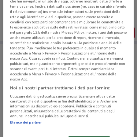
che hai navigato in un sito di viaggi, potremo mostrarti delle offerte a
Porta DoveConviene sempre con te!
tema vacanze. Inoltre, i dati sulla posizione (nel caso in cui abbia fornito
Puoi trovare le migliori offerte dei negozi vicino a te,
il relativo consenso) insieme alle informazioni sulle prestazioni della
salvarle e creare la tua lista del risparmio, comodamente
rete e agli identificativi del dispositivo, possono essere raccolte e
dal tuo cellulare.
condivisi con terze parti per comprendere e migliorare la connettività e
le esperienze applicative sulle delle reti wireless, come meglio indicato
SCARICA L’APP
nel paragrafo 13.b della nostra Privacy Policy. Inoltre, i tuoi dati possono
anche essere utilizzati per la creazione di report, ricerche di mercato,
scientifiche e statistiche, analisi basate sulla posizione e analisi delle
tendenze. Puoi modificare le tue preferenze in qualsiasi momento
accedendo a Menu > Privacy > Personalizzazione all'interno della
Negozi 1mobile a Alcamo
nostra App. Cosa succede se rifiuti: Continuerai a visualizzare annunci
pubblicitari, ma riguarderanno argomenti generici e probabilmente non
saranno rilevanti per i tuoi interessi. Potrai sempre cambiare idea
accedendo a Menu > Privacy > Personalizzazione all'interno della
nostra App.
Noi e i nostri partner trattiamo i dati per fornire:
Utilizzare dati di geolocalizzazione precisi. Scansione attiva delle
© MapTiler
© OpenStreetMap contributors
caratteristiche del dispositivo ai fini dell’identificazione. Archiviare
informazioni su dispositivo e/o accedervi. Pubblicità e contenuti
personalizzati, misurazione delle prestazioni dei contenuti e degli
C.So Aprile Vi, 145 Alcamo
annunci, ricerche sul pubblico, sviluppo di servizi.
254 m
Elenco dei partner
Via Ellera 57 Alcamo