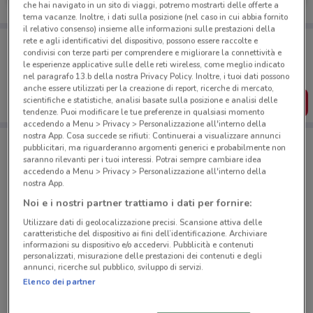
che hai navigato in un sito di viaggi, potremo mostrarti delle offerte a
tema vacanze. Inoltre, i dati sulla posizione (nel caso in cui abbia fornito
il relativo consenso) insieme alle informazioni sulle prestazioni della
Porta DoveConviene sempre con te!
rete e agli identificativi del dispositivo, possono essere raccolte e
condivisi con terze parti per comprendere e migliorare la connettività e
Puoi trovare le migliori offerte dei negozi vicino a te,
le esperienze applicative sulle delle reti wireless, come meglio indicato
salvarle e creare la tua lista del risparmio, comodamente
nel paragrafo 13.b della nostra Privacy Policy. Inoltre, i tuoi dati possono
dal tuo cellulare.
anche essere utilizzati per la creazione di report, ricerche di mercato,
scientifiche e statistiche, analisi basate sulla posizione e analisi delle
SCARICA L’APP
tendenze. Puoi modificare le tue preferenze in qualsiasi momento
accedendo a Menu > Privacy > Personalizzazione all'interno della
nostra App. Cosa succede se rifiuti: Continuerai a visualizzare annunci
pubblicitari, ma riguarderanno argomenti generici e probabilmente non
Negozi 1mobile a Palermo
saranno rilevanti per i tuoi interessi. Potrai sempre cambiare idea
accedendo a Menu > Privacy > Personalizzazione all'interno della
nostra App.
Noi e i nostri partner trattiamo i dati per fornire:
Utilizzare dati di geolocalizzazione precisi. Scansione attiva delle
caratteristiche del dispositivo ai fini dell’identificazione. Archiviare
informazioni su dispositivo e/o accedervi. Pubblicità e contenuti
© MapTiler
© OpenStreetMap contributors
personalizzati, misurazione delle prestazioni dei contenuti e degli
annunci, ricerche sul pubblico, sviluppo di servizi.
Elenco dei partner
Via Maqueda, 152 Palermo
355 m