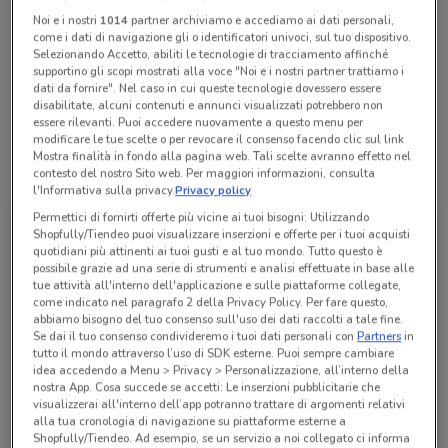
Noi e i nostri
1014
partner archiviamo e accediamo ai dati personali,
come i dati di navigazione gli o identificatori univoci, sul tuo dispositivo.
Lunedì
Martedì
Mercoledì
Giovedì
Venerdì
Sabato
n.d.
n.d.
n.d.
n.d.
n.d.
n.d.
Selezionando Accetto, abiliti le tecnologie di tracciamento affinché
Domenica
n.d.
supportino gli scopi mostrati alla voce "Noi e i nostri partner trattiamo i
dati da fornire". Nel caso in cui queste tecnologie dovessero essere
ANGOLO S. SCROFANI 1-1A
disabilitate, alcuni contenuti e annunci visualizzati potrebbero non
essere rilevanti. Puoi accedere nuovamente a questo menu per
modificare le tue scelte o per revocare il consenso facendo clic sul link
Mostra finalità in fondo alla pagina web. Tali scelte avranno effetto nel
Tutte le promozioni di questo negozio
contesto del nostro Sito web. Per maggiori informazioni, consulta
l'Informativa sulla privacy.
Privacy policy
Permettici di fornirti offerte più vicine ai tuoi bisogni: Utilizzando
Shopfully/Tiendeo puoi visualizzare inserzioni e offerte per i tuoi acquisti
quotidiani più attinenti ai tuoi gusti e al tuo mondo. Tutto questo è
possibile grazie ad una serie di strumenti e analisi effettuate in base alle
tue attività all'interno dell'applicazione e sulle piattaforme collegate,
come indicato nel paragrafo 2 della Privacy Policy. Per fare questo,
abbiamo bisogno del tuo consenso sull'uso dei dati raccolti a tale fine.
Se dai il tuo consenso condivideremo i tuoi dati personali con
Partners
in
tutto il mondo attraverso l’uso di SDK esterne. Puoi sempre cambiare
idea accedendo a Menu > Privacy > Personalizzazione, all’interno della
nostra App. Cosa succede se accetti: Le inserzioni pubblicitarie che
visualizzerai all'interno dell’app potranno trattare di argomenti relativi
1mobile
alla tua cronologia di navigazione su piattaforme esterne a
Shopfully/Tiendeo. Ad esempio, se un servizio a noi collegato ci informa
Scade il 31/08
356 m