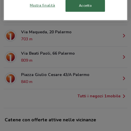
Mostra finalità
Accetto
Via Maqueda, 119 Palermo
457 m
Via Maqueda, 20 Palermo
703 m
Via Beati Paoli, 66 Palermo
809 m
Piazza Giulio Cesare 43/A Palermo
840 m
Tutti i negozi 1mobile
Catene con offerte attive nelle vicinanze