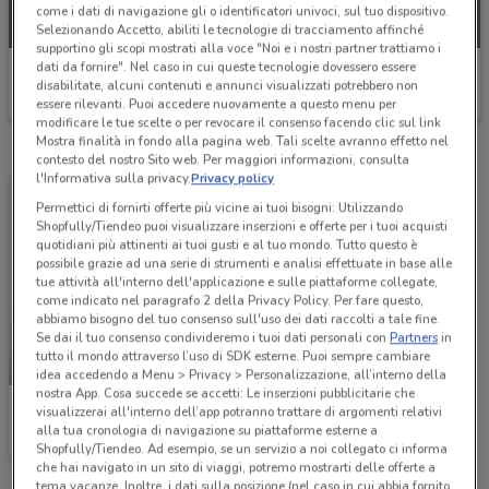
come i dati di navigazione gli o identificatori univoci, sul tuo dispositivo.
Selezionando Accetto, abiliti le tecnologie di tracciamento affinché
supportino gli scopi mostrati alla voce "Noi e i nostri partner trattiamo i
dati da fornire". Nel caso in cui queste tecnologie dovessero essere
Margherita Conad
disabilitate, alcuni contenuti e annunci visualizzati potrebbero non
essere rilevanti. Puoi accedere nuovamente a questo menu per
Scade il 30/09
14.5 km
modificare le tue scelte o per revocare il consenso facendo clic sul link
Mostra finalità in fondo alla pagina web. Tali scelte avranno effetto nel
contesto del nostro Sito web. Per maggiori informazioni, consulta
l'Informativa sulla privacy.
Privacy policy
Permettici di fornirti offerte più vicine ai tuoi bisogni: Utilizzando
Shopfully/Tiendeo puoi visualizzare inserzioni e offerte per i tuoi acquisti
quotidiani più attinenti ai tuoi gusti e al tuo mondo. Tutto questo è
possibile grazie ad una serie di strumenti e analisi effettuate in base alle
tue attività all'interno dell'applicazione e sulle piattaforme collegate,
come indicato nel paragrafo 2 della Privacy Policy. Per fare questo,
abbiamo bisogno del tuo consenso sull'uso dei dati raccolti a tale fine.
Se dai il tuo consenso condivideremo i tuoi dati personali con
Partners
in
tutto il mondo attraverso l’uso di SDK esterne. Puoi sempre cambiare
NUOVO
idea accedendo a Menu > Privacy > Personalizzazione, all’interno della
nostra App. Cosa succede se accetti: Le inserzioni pubblicitarie che
Margherita Conad
visualizzerai all'interno dell’app potranno trattare di argomenti relativi
alla tua cronologia di navigazione su piattaforme esterne a
Scade martedì
14.5 km
Shopfully/Tiendeo. Ad esempio, se un servizio a noi collegato ci informa
che hai navigato in un sito di viaggi, potremo mostrarti delle offerte a
tema vacanze. Inoltre, i dati sulla posizione (nel caso in cui abbia fornito