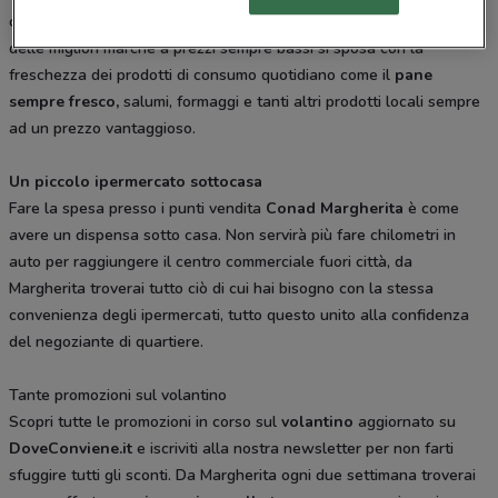
comodi per la tua spesa quotidiana e integrativa. La convenienza
delle migliori marche a prezzi sempre bassi si sposa con la
freschezza dei prodotti di consumo quotidiano come il
pane
sempre fresco,
salumi, formaggi e tanti altri prodotti locali sempre
ad un prezzo vantaggioso.
Un piccolo ipermercato sottocasa
Fare la spesa presso i punti vendita
Conad Margherita
è come
avere un dispensa sotto casa. Non servirà più fare chilometri in
auto per raggiungere il centro commerciale fuori città, da
Margherita troverai tutto ciò di cui hai bisogno con la stessa
convenienza degli ipermercati, tutto questo unito alla confidenza
del negoziante di quartiere.
Tante promozioni sul volantino
Scopri tutte le promozioni in corso sul
volantino
aggiornato su
DoveConviene.it
e iscriviti alla nostra newsletter per non farti
sfuggire tutti gli sconti. Da Margherita ogni due settimana troverai