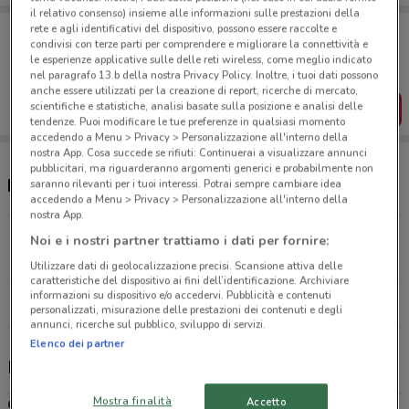
il relativo consenso) insieme alle informazioni sulle prestazioni della
Porta DoveConviene sempre con te!
rete e agli identificativi del dispositivo, possono essere raccolte e
condivisi con terze parti per comprendere e migliorare la connettività e
Puoi trovare le migliori offerte dei negozi vicino a te,
le esperienze applicative sulle delle reti wireless, come meglio indicato
salvarle e creare la tua lista del risparmio, comodamente
dal tuo cellulare.
nel paragrafo 13.b della nostra Privacy Policy. Inoltre, i tuoi dati possono
anche essere utilizzati per la creazione di report, ricerche di mercato,
scientifiche e statistiche, analisi basate sulla posizione e analisi delle
SCARICA L’APP
tendenze. Puoi modificare le tue preferenze in qualsiasi momento
accedendo a Menu > Privacy > Personalizzazione all'interno della
nostra App. Cosa succede se rifiuti: Continuerai a visualizzare annunci
pubblicitari, ma riguarderanno argomenti generici e probabilmente non
Negozi Margherita Conad a Caltagirone
saranno rilevanti per i tuoi interessi. Potrai sempre cambiare idea
accedendo a Menu > Privacy > Personalizzazione all'interno della
nostra App.
Via Rosso San Secondo, 59 Niscemi
Noi e i nostri partner trattiamo i dati per fornire:
14.5 km
APERTO
Utilizzare dati di geolocalizzazione precisi. Scansione attiva delle
caratteristiche del dispositivo ai fini dell’identificazione. Archiviare
informazioni su dispositivo e/o accedervi. Pubblicità e contenuti
Tutti i negozi Margherita Conad
personalizzati, misurazione delle prestazioni dei contenuti e degli
annunci, ricerche sul pubblico, sviluppo di servizi.
Elenco dei partner
Margherita Conad, offerte e negozi
Mostra finalità
Accetto
Conad Margherita
è una catena di supermercati di prossimità,