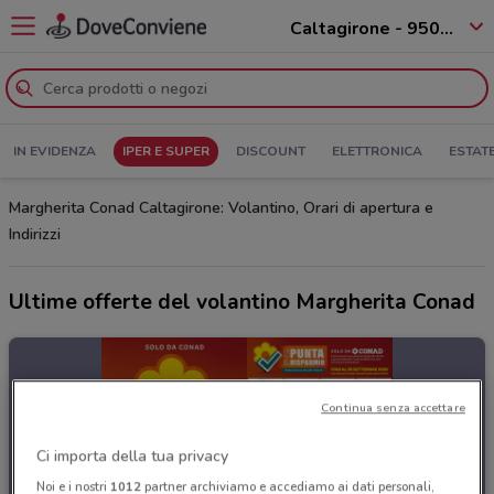
Caltagirone - 95041
IN EVIDENZA
IPER E SUPER
DISCOUNT
ELETTRONICA
ESTAT
Margherita Conad Caltagirone: Volantino, Orari di apertura e
Indirizzi
Ultime offerte del volantino Margherita Conad
Continua senza accettare
Ci importa della tua privacy
Noi e i nostri
1012
partner archiviamo e accediamo ai dati personali,