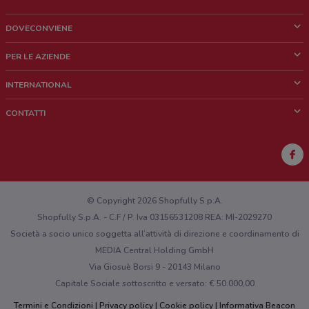
DOVECONVIENE
Cos'è DoveConviene
PER LE AZIENDE
Chi siamo
Cosa facciamo
INTERNATIONAL
News e media
Richieste commerciali e marketing
Brazil
CONTATTI
Lavora con noi
Mexico
Segnalazione punto vendita
France
Segnalazione Volantino
Australia
Hai un malfunzionamento sul web o sull'app?
New Zealand
© Copyright 2026 Shopfully S.p.A.
Shopfully S.p.A. - C.F / P. Iva 03156531208 REA: MI-2029270
Società a socio unico soggetta all’attività di direzione e coordinamento di
MEDIA Central Holding GmbH
Via Giosuè Borsi 9 - 20143 Milano
Capitale Sociale sottoscritto e versato: € 50.000,00
Termini e Condizioni
Privacy policy
Cookie policy
Informativa Beacon