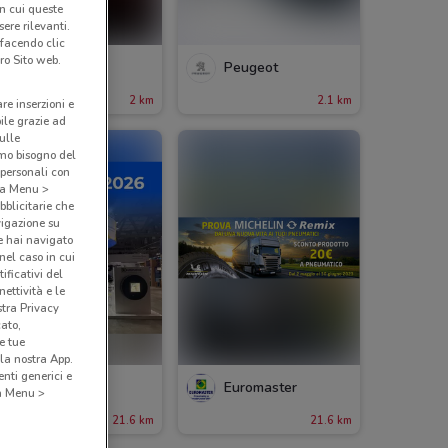
in cui queste
ere rilevanti.
 facendo clic
ro Sito web.
Alfa Romeo
Peugeot
2 km
2.1 km
are inserzioni e
bile grazie ad
sulle
amo bisogno del
 personali con
o a Menu >
bblicitarie che
vigazione su
e hai navigato
(nel caso in cui
ificativi del
ettività e le
stra Privacy
cato,
e tue
la nostra App.
nti generici e
Euromaster
Euromaster
 a Menu >
ade il 31/12
21.6 km
21.6 km