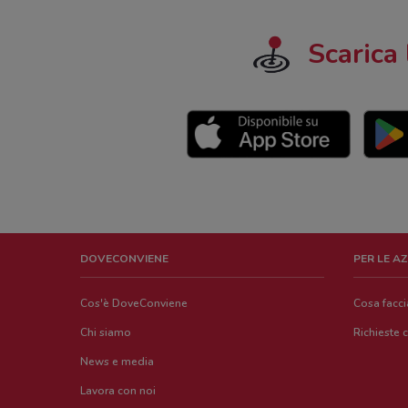
Scarica 
DOVECONVIENE
PER LE A
Cos'è DoveConviene
Cosa facc
Chi siamo
Richieste 
News e media
Lavora con noi