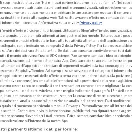
li scopi mostrati alla voce "Noi e i nostri partner trattiamo i dati da fornire". Nel caso 
ovessero essere disabilitate, alcuni contenuti e annunci visualizzati potrebbero non ess
re nuovamente a questo menu per modificare le tue scelte o per revocare il consenso
tra finalità in fondo alla pagina web. Tali scelte avranno effetto nel contesto del nost
'A posto' Officine e Carrozzerie
BestDrive
 informazioni, consulta l'Informativa sulla privacy.
Privacy policy
km
1.8 km
Scade il 12/10
1.9 km
i fornirti offerte più vicine ai tuoi bisogni: Utilizzando Shopfully/Tiendeo puoi visualizz
i tuoi acquisti quotidiani più attinenti ai tuoi gusti e al tuo mondo. Tutto questo è possi
 strumenti e analisi effettuate in base alle tue attività all'interno dell'applicazione e 
collegate, come indicato nel paragrafo 2 della Privacy Policy. Per fare questo, abbi
 sull'uso dei dati raccolti a tale fine. Se dai il tuo consenso condivideremo i tuoi dati
tutto il mondo attraverso l’uso di SDK esterne. Puoi sempre cambiare idea accedend
rsonalizzazione, all’interno della nostra App. Cosa succede se accetti: Le inserzioni pu
i all'interno dell’app potranno trattare di argomenti relativi alla tua cronologia di na
esterne a Shopfully/Tiendeo. Ad esempio, se un servizio a noi collegato ci informa ch
i viaggi, potremo mostrarti delle offerte a tema vacanze. Inoltre, i dati sulla posizione 
o il relativo consenso) insieme alle informazioni sulle prestazioni della rete e agli ident
 possono essere raccolte e condivisi con terze parti per comprendere e migliorare la conn
pplicative sulle delle reti wireless, come meglio indicato nel paragrafo 13.b della no
re, i tuoi dati possono anche essere utilizzati per la creazione di report, ricerche di mer
 e statistiche, analisi basate sulla posizione e analisi delle tendenze. Puoi modificare l
in qualsiasi momento accedendo a Menu > Privacy > Personalizzazione all'interno del
 se rifiuti: Continuerai a visualizzare annunci pubblicitari, ma riguarderanno argome
Dacia
Fiat
te non saranno rilevanti per i tuoi interessi. Potrai sempre cambiare idea accedendo
rsonalizzazione all'interno della nostra App.
km
Scade il 31/08
19.6 km
21.2 km
Sc
stri partner trattiamo i dati per fornire: