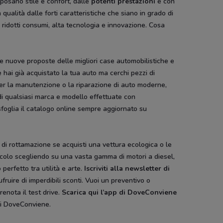
 sposano stile e confort, dalle
potenti prestazioni
e con
a qualità dalle forti caratteristiche che siano in grado di
à, ridotti consumi, alta tecnologia e innovazione. Cosa
 nuove proposte delle migliori case automobilistiche e
e hai già acquistato la tua auto ma cerchi pezzi di
r la manutenzione o la riparazione di auto moderne,
o di qualsiasi marca e modello effettuate con
sfoglia il catalogo online sempre aggiornato su
€ di rottamazione se acquisti una vettura ecologica o le
 veicolo scegliendo su una vasta gamma di motori a diesel,
perfetto tra utilità e arte.
Iscriviti alla newsletter di
fruire di imperdibili sconti. Vuoi un preventivo o
renota il test drive.
Scarica qui l’app di DoveConviene
 di DoveConviene.