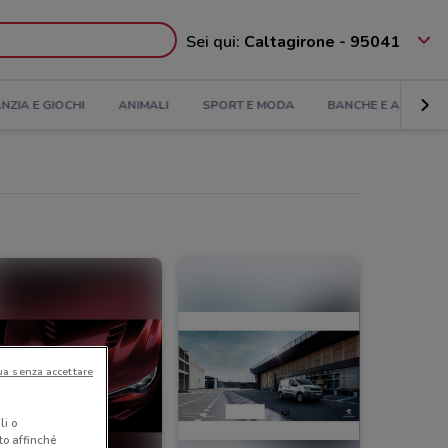
Sei qui:
Caltagirone - 95041
ANZIA E GIOCHI
ANIMALI
SPORT E MODA
BANCHE E ASSICUR
ua senza accettare
li o
nto affinché