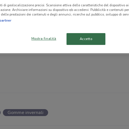
ti di geolocalizzazione precisi. Scansione attiva delle caratteristiche del dispositivo ai 
icazione. Archiviare informazioni su dispositivo e/o accedervi. Pubblicità e contenuti per
delle prestazioni dei contenuti e degli annunci, ricerche sul pubblico, sviluppo di servi
partner
Mostra finalità
Accetto
Gomme invernali