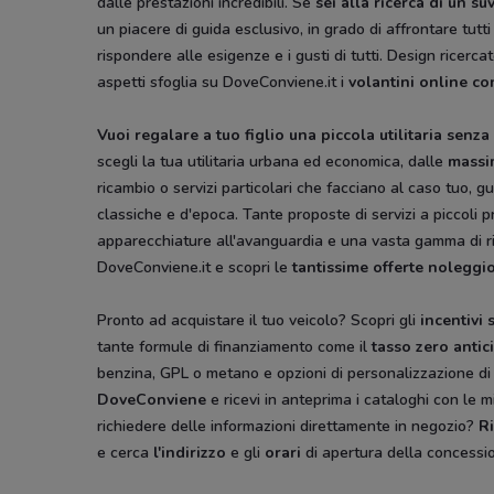
dalle prestazioni incredibili. Se
sei alla ricerca di un su
un piacere di guida esclusivo, in grado di affrontare tutti 
rispondere alle esigenze e i gusti di tutti. Design ricerc
aspetti sfoglia su DoveConviene.it i
volantini online con
Vuoi regalare a tuo figlio una piccola utilitaria sen
scegli la tua utilitaria urbana ed economica, dalle
massi
ricambio o servizi particolari che facciano al caso tuo, g
classiche e d'epoca. Tante proposte di servizi a piccoli pr
apparecchiature all'avanguardia e una vasta gamma di ric
DoveConviene.it e scopri le
tantissime
offerte noleggi
Pronto ad acquistare il tuo veicolo? Scopri gli
incentivi s
tante formule di finanziamento come il
tasso zero antic
benzina, GPL o metano e opzioni di personalizzazione di i
DoveConviene
e ricevi in anteprima i cataloghi con le m
richiedere delle informazioni direttamente in negozio?
Ri
e cerca
l'indirizzo
e gli
orari
di apertura della concessio