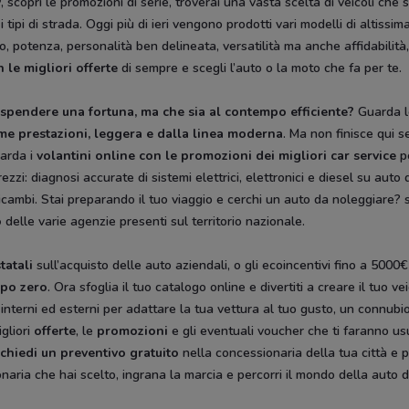
v
, scopri le promozioni di serie, troverai una vasta scelta di veicoli che
i tipi di strada. Oggi più di ieri vengono prodotti vari modelli di altissim
ato, potenza, personalità ben delineata, versatilità ma anche affidabilit
 le migliori offerte
di sempre e scegli l’auto o la moto che fa per te.
za spendere una fortuna, ma che sia al contempo efficiente?
Guarda le
me prestazioni, leggera e dalla
linea moderna
. Ma non finisce qui s
uarda i
volantini online con le promozioni dei migliori car service
pe
ezzi: diagnosi accurate di sistemi elettrici, elettronici e diesel su aut
ambi. Stai preparando il tuo viaggio e cerchi un auto da noleggiare? 
o
delle varie agenzie presenti sul territorio nazionale.
tatali
sull’acquisto delle auto aziendali, o gli ecoincentivi fino a 5000
ipo zero
. Ora sfoglia il tuo catalogo online e divertiti a creare il tuo
nterni ed esterni per adattare la tua vettura al tuo gusto, un connubio 
igliori
offerte
, le
promozioni
e gli eventuali voucher che ti faranno usu
chiedi un
preventivo gratuito
nella concessionaria della tua città e p
naria che hai scelto, ingrana la marcia e percorri il mondo della auto