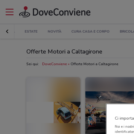
TRONICA
ESTATE
NOVITÀ
CURA CASA E CORPO
BRICOL
Offerte Motori a Caltagirone
Sei qui:
DoveConviene
Offerte Motori a Caltagirone
Ci importa
Noi e i nostr
identificato