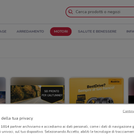
AGE
ARREDAMENTO
MOTORI
SALUTE E BENESSERE
INF
Contin
 della tua privacy
i
1014
partner archiviamo e accediamo ai dati personali, come i dati di navigazione g
ri univoci, sul tuo dispositivo. Selezionando Accetto, abiliti le tecnologie di tracciame