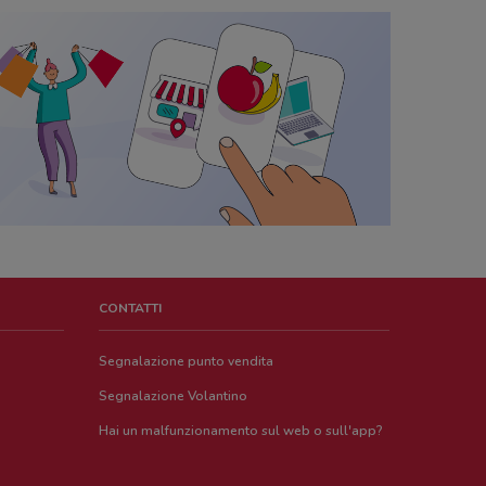
CONTATTI
Segnalazione punto vendita
Segnalazione Volantino
Hai un malfunzionamento sul web o sull'app?