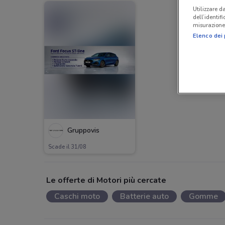
Utilizzare da
dell’identif
misurazione 
Elenco dei 
Gruppovis
Scade il 31/08
Le offerte di Motori più cercate
Caschi moto
Batterie auto
Gomme