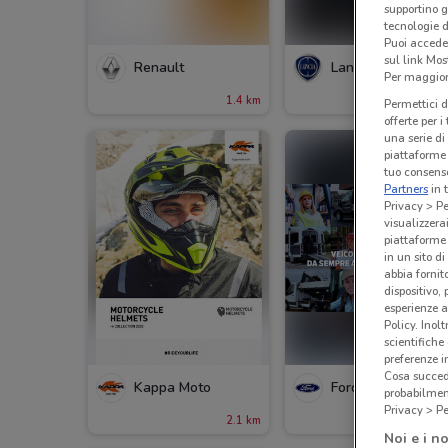
supportino g
tecnologie d
Puoi accede
sul link Mos
Renault
Lancia
Per maggiori
1.4 km
1.4 
Permettici d
offerte per 
una serie di
piattaforme 
tuo consenso
Partners
in 
Privacy > Pe
visualizzera
piattaforme 
in un sito d
abbia fornit
dispositivo,
esperienze a
Policy. Inolt
scientifiche
preferenze 
Cosa succede
Kappa Moto
Ford
probabilmen
Privacy > Pe
2.1 km
13.3 
Noi e i no