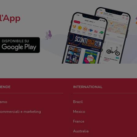
l’App
ZIENDE
INTERNATIONAL
iamo
Brazil
commerciali e marketing
Mexico
France
Australia