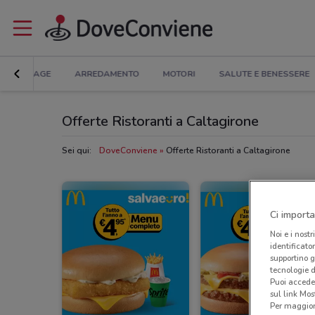
BRICOLAGE
ARREDAMENTO
MOTORI
SALUTE E BENESSERE
Offerte Ristoranti a Caltagirone
Sei qui:
DoveConviene
Offerte Ristoranti a Caltagirone
Ci importa
Noi e i nostr
identificato
supportino g
tecnologie d
Puoi accede
sul link Mos
Per maggiori