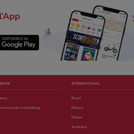
l’App
ZIENDE
INTERNATIONAL
iamo
Brazil
commerciali e marketing
Mexico
France
Australia