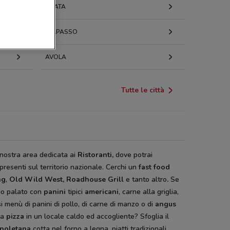
LICATA
BELPASSO
AVOLA
Tutte le città
a nostra area dedicata ai
Ristoranti,
dove potrai
 presenti sul territorio nazionale. Cerchi un
fast food
ng
,
Old Wild West, Roadhouse Grill
e tanto altro
.
Se
tuo palato con
panini
tipici
americani
, carne alla griglia,
i menù di panini di pollo, di carne di manzo o di
angus
na
pizza
in un locale caldo ed accogliente? Sfoglia il
apoletana
cotta nel forno a legna, piatti tradizionali,