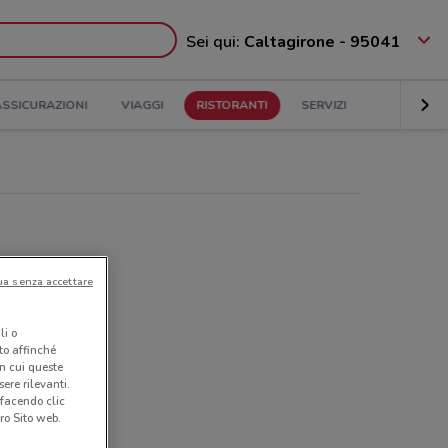
Sei qui:
Caltagirone - 95041
ASSICURAZIONI
VIAGGI
RISTORANTI
SERVIZI
ua senza accettare
li o
nto affinché
in cui queste
ere rilevanti.
 facendo clic
ro Sito web.