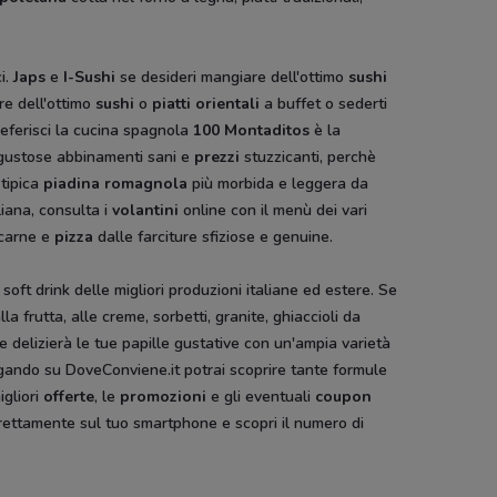
i.
Japs
e
I-Sushi
se desideri mangiare dell'ottimo
sushi
re dell'ottimo
sushi
o
piatti orientali
a buffet o sederti
referisci la cucina spagnola
100 Montaditos
è la
te gustose abbinamenti sani e
prezzi
stuzzicanti, perchè
 tipica
piadina romagnola
più morbida e leggera da
liana, consulta i
volantini
online con il menù dei vari
i carne e
pizza
dalle farciture sfiziose e genuine.
 soft drink delle migliori produzioni italiane ed estere. Se
lla frutta, alle creme, sorbetti, granite, ghiaccioli da
 delizierà le tue papille gustative con un'ampia varietà
gando su DoveConviene.it potrai scoprire tante formule
igliori
offerte
, le
promozioni
e gli eventuali
coupon
rettamente sul tuo smartphone e scopri il numero di