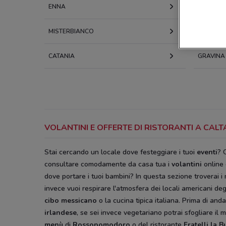
ENNA
MODICA
MISTERBIANCO
MELILLI
CATANIA
GRAVINA 
VOLANTINI E OFFERTE DI RISTORANTI A CA
Stai cercando un locale dove festeggiare i tuoi
eventi
? 
consultare comodamente da casa tua i
volantini
online 
dove portare i tuoi bambini? In questa sezione troverai i
invece vuoi respirare l'atmosfera dei locali americani deg
cibo messicano
o la cucina tipica italiana. Prima di anda
irlandese
, se sei invece vegetariano potrai sfogliare il
menù
di
Rossopomodoro
o del ristorante
Fratelli la B