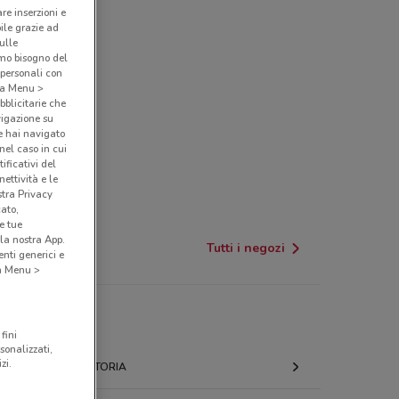
are inserzioni e
bile grazie ad
sulle
amo bisogno del
 personali con
o a Menu >
bblicitarie che
vigazione su
e hai navigato
(nel caso in cui
ificativi del
ettività e le
stra Privacy
cato,
e tue
la nostra App.
Tutti i negozi
nti generici e
 a Menu >
fini
sonalizzati,
zi.
VITTORIA