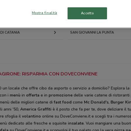
CALTANISSETTA
Mostra finalità
Accetto
BIANCAVILLA
DI CATANIA
SAN GIOVANNI LA PUNTA
LTAGIRONE: RISPARMIA CON DOVECONVIENE
O un locale che offre cibo da asporto o servizio a domicilio? Esplora l
con i
menù
in
offerta
e in
promozione
delle varie catene di ristoranti
 menù delle migliori catene di
fast food
come
Mc Donald's
,
Burger Ki
li anni '50,
America Graffiti
è il posto che fa per te, dove deliziare il 
re sfoglia il
volantino
online su DoveConviene.it e scegli tra i numeros
 menù dedicato alle fresche e squisite
insalate
. Vuoi mangiare una buo
ufala
su DoveConviene.it e sconvolgi il tuo palato con la vera
pizza n