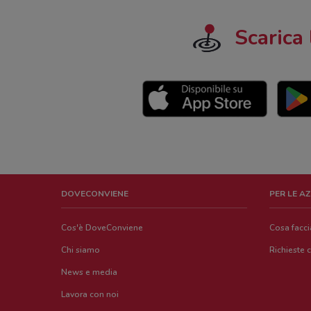
Scarica 
DOVECONVIENE
PER LE A
Cos'è DoveConviene
Cosa facc
Chi siamo
Richieste 
News e media
Lavora con noi