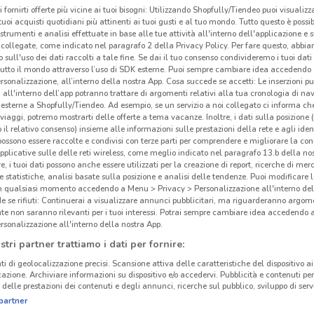
i fornirti offerte più vicine ai tuoi bisogni: Utilizzando Shopfully/Tiendeo puoi visualizz
O
-1 GIORNO
-5 GIORNI
i tuoi acquisti quotidiani più attinenti ai tuoi gusti e al tuo mondo. Tutto questo è possi
 strumenti e analisi effettuate in base alle tue attività all'interno dell'applicazione e 
collegate, come indicato nel paragrafo 2 della Privacy Policy. Per fare questo, abbi
McDonald's
McDonald's
 sull'uso dei dati raccolti a tale fine. Se dai il tuo consenso condivideremo i tuoi dati
tutto il mondo attraverso l’uso di SDK esterne. Puoi sempre cambiare idea accedend
km
Scade domani
2.3 km
Scade giovedì
2.3 km
rsonalizzazione, all’interno della nostra App. Cosa succede se accetti: Le inserzioni pu
i all'interno dell’app potranno trattare di argomenti relativi alla tua cronologia di na
esterne a Shopfully/Tiendeo. Ad esempio, se un servizio a noi collegato ci informa ch
i viaggi, potremo mostrarti delle offerte a tema vacanze. Inoltre, i dati sulla posizione 
o il relativo consenso) insieme alle informazioni sulle prestazioni della rete e agli ident
 possono essere raccolte e condivisi con terze parti per comprendere e migliorare la conn
LD'S
pplicative sulle delle reti wireless, come meglio indicato nel paragrafo 13.b della no
re, i tuoi dati possono anche essere utilizzati per la creazione di report, ricerche di mer
 e statistiche, analisi basate sulla posizione e analisi delle tendenze. Puoi modificare l
in qualsiasi momento accedendo a Menu > Privacy > Personalizzazione all'interno del
 se rifiuti: Continuerai a visualizzare annunci pubblicitari, ma riguarderanno argome
te non saranno rilevanti per i tuoi interessi. Potrai sempre cambiare idea accedendo
rsonalizzazione all'interno della nostra App.
stri partner trattiamo i dati per fornire:
ti di geolocalizzazione precisi. Scansione attiva delle caratteristiche del dispositivo ai 
icazione. Archiviare informazioni su dispositivo e/o accedervi. Pubblicità e contenuti per
delle prestazioni dei contenuti e degli annunci, ricerche sul pubblico, sviluppo di servi
GELA
partner