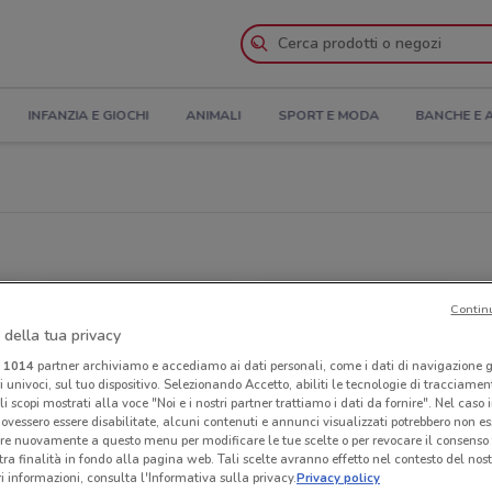
INFANZIA E GIOCHI
ANIMALI
SPORT E MODA
BANCHE E 
Contin
 della tua privacy
i
1014
partner archiviamo e accediamo ai dati personali, come i dati di navigazione g
ri univoci, sul tuo dispositivo. Selezionando Accetto, abiliti le tecnologie di tracciame
li scopi mostrati alla voce "Noi e i nostri partner trattiamo i dati da fornire". Nel caso 
ovessero essere disabilitate, alcuni contenuti e annunci visualizzati potrebbero non ess
re nuovamente a questo menu per modificare le tue scelte o per revocare il consenso
tra finalità in fondo alla pagina web. Tali scelte avranno effetto nel contesto del nost
 informazioni, consulta l'Informativa sulla privacy.
Privacy policy