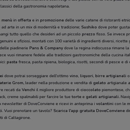
 classici della gastronomia napoletana.
i
menù
in
offerta
e in
promozione
delle varie catene di ristoranti etnic
i ad arte in un mix di modernità e tradizione;
Sushiko
dove poter gusta
mangi tutto quello che desideri ad un piccolo
prezzo
fisso. Se invece p
genuini e sfiziosi, montati con 100 varietà di ingredienti diversi, ricet
 delle piadinerie
Pans & Company
dove la regina indiscussa rimane la
vece vuoi rimanere fedele alle tradizioni gastronomiche della cucina ita
ici:
pasta
fresca, pasta ripiena, biologica, risotti, secondi di pesce e d
ei
dove potrai sorseggiare dell'ottimo
vino
,
liquori
,
birre artigianali
o
aterie Grom,
leader nella produzione e vendita di
gelato
artigianale a
e recati da
Venchi
il migliore produttore di
cioccolato
piemontese, che
ack, creme spalmabili per farcire le tue
torte
e
gelati artigianali.
Navi
 alla newsletter di DoveConviene e ricevi in anteprima i
volantini
con le m
ti
. Vuoi prenotare un tavolo?
Scarica l'app gratuita DoveConviene
di
ti
di Caltagirone.