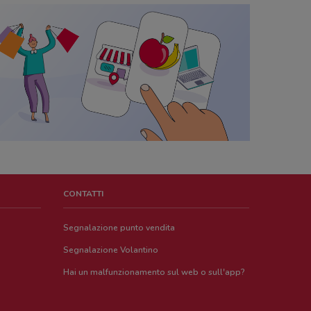
CONTATTI
Segnalazione punto vendita
Segnalazione Volantino
Hai un malfunzionamento sul web o sull'app?