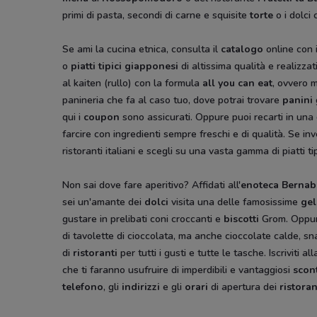
primi di pasta, secondi di carne e squisite
torte
o i dolci
Se ami la cucina etnica, consulta il
catalogo
online con 
o
piatti tipici giapponesi
di altissima qualità e realizzat
al kaiten (rullo) con la formula
all you can eat
, ovvero 
panineria che fa al caso tuo, dove potrai trovare
panini
qui i
coupon
sono assicurati. Oppure puoi recarti in una
farcire con ingredienti sempre freschi e di qualità. Se in
ristoranti italiani e scegli su una vasta gamma di piatti tip
Non sai dove fare aperitivo? Affidati all'
enoteca Bernab
sei un'amante dei
dolci
visita una delle famosissime
gel
gustare in prelibati coni croccanti e
biscotti
Grom. Oppur
di tavolette di cioccolata, ma anche cioccolate calde, sn
di
ristoranti
per tutti i gusti e tutte le tasche. Iscriviti
che ti faranno usufruire di imperdibili e vantaggiosi
scon
telefono
, gli
indirizzi
e gli
orari
di apertura dei
ristoran